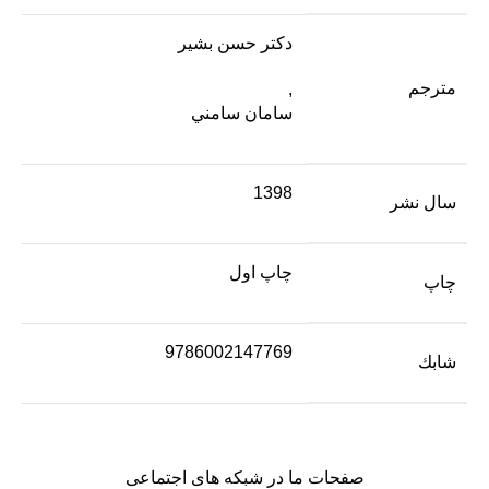
دكتر حسن بشير
مترجم
,
سامان سامني
1398
سال نشر
چاپ اول
چاپ
9786002147769
شابك
صفحات ما در شبکه های اجتماعی