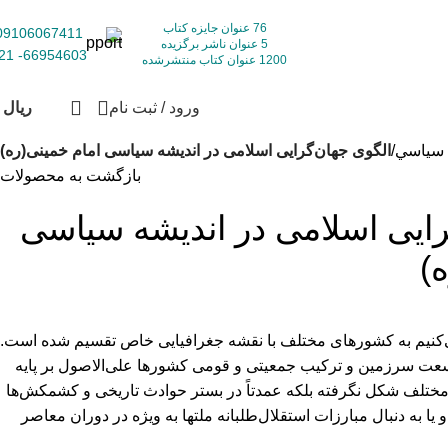
76 عنوان جایزه کتاب
09106067411
5 عنوان ناشر برگزیده
66954603- 021
1200 عنوان کتاب منتشرشده
ورود / ثبت نام
ریال
0
 سياسي
الگوی جهان‌گرایی اسلامی در اندیشه سیاسی امام خمینی(ره)
بازگشت به محصولات
رایی اسلامی در اندیشه سیاسی
)
‌کنیم به کشورهای مختلف با نقشه جغرافیایی خاص تقسیم شده‌ است.
عت سرزمین و ترکیب جمعیتی و قومی کشورها علی‌الاصول بر پایه
مختلف شکل نگرفته بلکه عمدتاً در بستر حوادث تاریخی و کشمکش‌ها
یا به دنبال مبارزات استقلال‌طلبانه ملت­ها به ویژه در دوران معاصر