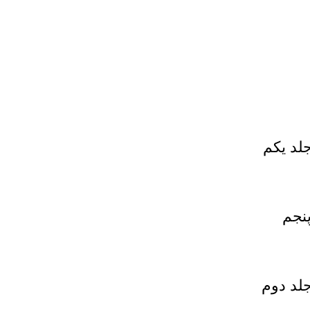
لد يكم
پنجم
جلد دوم