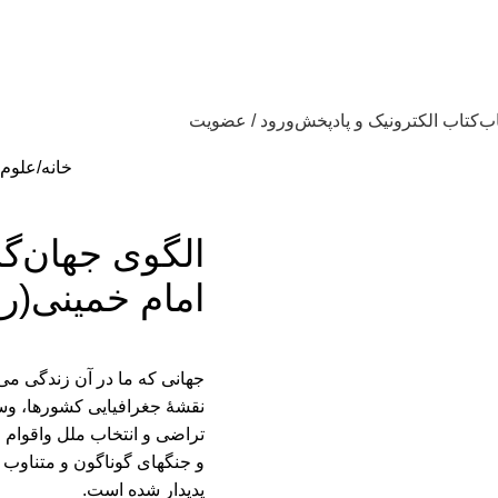
اب
کتاب الکترونیک و پادپخش
ورود / عضویت
خانه
علوم
الگوی جهان‌گ
امام خمینی(ره
جهانی که ما در آن زندگی می
نقشۀ جغرافیایی کشورها، وس
تراضی و انتخاب ملل واقوام 
و جنگ­های گوناگون و متناوب و 
پدیدار شده است.