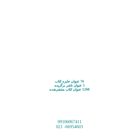
76 عنوان جایزه کتاب
5 عنوان ناشر برگزیده
1200 عنوان کتاب منتشرشده
09106067411
66954603- 021