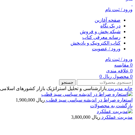
ورود / ثبت نام
صفحه آغازین
در یک نگاه
شبکه پخش و فروش
رسانه معرفی کتاب
کتاب الکترونیک و پادپخش
ورود / عضویت
ورود / ثبت نام
0
مقایسه
0
علاقه مندی
0
محصول
ریال
0
جستجو
خانه
مديريت
بازارشناسی و تحلیل استراتژیک بازار کشورهای اسلامی
استعاره صراط در اندیشه سیاسی سید قطب
ریال
1,900,000
بازگشت به محصولات
مدیریت عملکرد
ریال
3,800,000