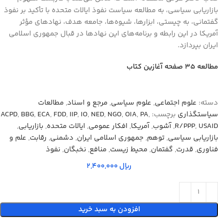
بازاریابی سیاسی، به مطالعه سیاست نفوذ ایالات متحده با تأکید بر نفوذ
گفتمانی، به چیستی، ابزارها، شیوه‌ها، جامعه هدف، نهادهای مؤثر
آمریکا در این رابطه و برنامه‌های این نهادها در قبال جمهوری اسلامی
ایران بپردازد.
مطالعه ۳۵ صفحه آغازین کتاب
دسته:
علوم اجتماعی
,
علوم سياسي
,
مرجع و اسناد
,
مطالعات
سیاستگذاری
برچسب:
,
PA
,
OIA
,
NGO
,
NED
,
IO
,
IIP
,
FDD
,
ECA
,
BBG
,
ACPD
USAID
,
R/PPP
,
آشوب
,
آمریکا
,
افکار عمومی
,
ایالات متحده
,
بازاریابی
,
بازاریابی سیاسی
,
توهم
,
جمهوری اسلامی ایران
,
دشمنی
,
رقابت
,
علم و
فناوری
,
قدرت
,
گفتمان
,
محیط زیست
,
منافع
,
نخبگان
,
نفوذ
ریال
افزودن به سبد خرید