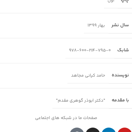
چاپ
اول
سال نشر
بهار 1399
شابك
978-600-214-795-0
نویسنده
حامد کیانی مجاهد
با مقدمه
"دکتر ابوذر گوهری مقدم"
صفحات ما در شبکه های اجتماعی