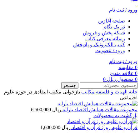
ورود / ثبت نام
صفحه آغازین
در یک نگاه
شبکه پخش و فروش
رسانه معرفی کتاب
کتاب الکترونیک و پادپخش
ورود / عضویت
ورود / ثبت نام
0
مقایسه
0
علاقه مندی
0
محصول
ریال
0
جستجو
خانه
الهیات و فلسفه
مکاتب
بازخوانی مکتب انتقادی در حوزه علوم
اجتماعی
مجموعه مقالات همایش اقتصاد یارانه
ریال
6,500,000
بازگشت به محصولات
قرآن و علوم روز: قرآن و اقتصاد
ریال
1,600,000