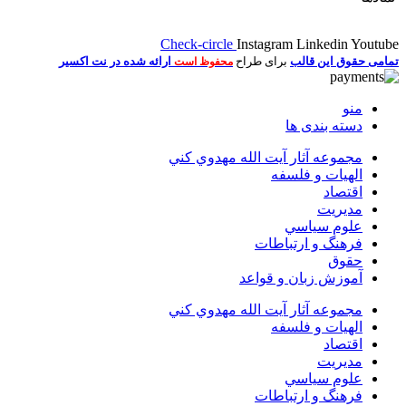
Check-circle
Instagram
Linkedin
Youtube
تمامی حقوق این قالب
برای طراح
ارائه شده در نت اکسیر
محفوظ است
منو
دسته بندی ها
مجموعه آثار آيت الله مهدوي كني
الهیات و فلسفه
اقتصاد
مديريت
علوم سياسي
فرهنگ و ارتباطات
حقوق
آموزش زبان و قواعد
مجموعه آثار آيت الله مهدوي كني
الهیات و فلسفه
اقتصاد
مديريت
علوم سياسي
فرهنگ و ارتباطات