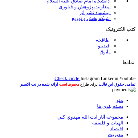
دانشگاه امام صادق علیه السلام
معاونت پژوهش و فناوری
پیشنهاد نشر اثر
شبکه پخش و توزیع
کتب الکترونیک
طاقچه
فیدیبو
پاتوق
نمادها
Check-circle
Instagram
Linkedin
Youtube
تمامی حقوق این قالب
برای طراح
ارائه شده در نت اکسیر
محفوظ است
منو
دسته بندی ها
مجموعه آثار آيت الله مهدوي كني
الهیات و فلسفه
اقتصاد
مديريت