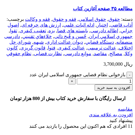
مطالعه ۳۵ صفحه آغازین کتاب
دسته:
حقوق
,
حقوق اسلامی
,
فقه و حقوق
,
فقه و وکالت
برچسب:
آداب قاضی
,
اختیار
,
ادله اثبات علمی
,
ارزش های حرفه ای
,
اصول
جزايي
,
اطاله دادرسی
,
بایسته های قضا
,
بزه
,
تعقیب کیفری
,
تقوا
,
جمهوري اسلامي ايران
,
حُسن و قُبح ذاتی
,
خلاءهاي تقنيني
,
دادرسی
منصفانه
,
دستگاه قضايي
,
دیوان عدالت اداری
,
شبهه
,
شورای حل
اختلاف
,
عدالت ترمیمی
,
عدالت کیفری
,
فتوا
,
قانون گریزی
,
کانون
وکلا
,
مصالح
,
مقاصد
,
موانع دادرسی
,
نظارت قضایی
,
نظام حقوقي
ریال
3,700,000
بازخوانی نظام قضایی جمهوری اسلامی ایران عدد
افزودن به سبد خرید
ارسال رایگان با سفارش خرید کتاب بیش از 800 هزار تومان
مقایسه
افزودن به علاقه مندی
پیشنهاد کنید
11
افرادی که هم اکنون این محصول را بازدید می کنند