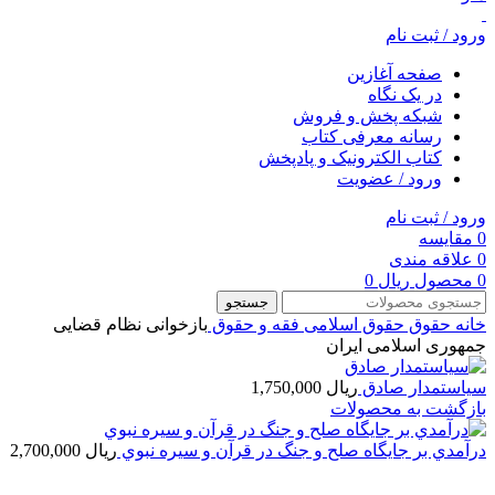
ورود / ثبت نام
صفحه آغازین
در یک نگاه
شبکه پخش و فروش
رسانه معرفی کتاب
کتاب الکترونیک و پادپخش
ورود / عضویت
ورود / ثبت نام
0
مقایسه
0
علاقه مندی
0
محصول
ریال
0
جستجو
خانه
حقوق
حقوق اسلامی
فقه و حقوق
بازخوانی نظام قضایی
جمهوری اسلامی ایران
سیاستمدار صادق
ریال
1,750,000
بازگشت به محصولات
درآمدي بر جايگاه صلح و جنگ در قرآن و سيره نبوي
ریال
2,700,000