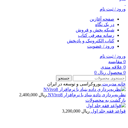
ورود / ثبت نام
صفحه آغازین
در یک نگاه
شبکه پخش و فروش
رسانه معرفی کتاب
کتاب الکترونیک و پادپخش
ورود / عضویت
ورود / ثبت نام
0
مقایسه
0
علاقه مندی
0
محصول
ریال
0
جستجو
خانه
مديريت
بوروکراسی و توسعه در ایران
نظریه‌پردازی داده‏ بنیاد با نرم‌افزار NVivo8
ریال
2,400,000
بازگشت به محصولات
قواعد فقه جلد اول
ریال
3,200,000