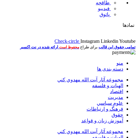
طاقچه
فیدیبو
پاتوق
نمادها
Check-circle
Instagram
Linkedin
Youtube
تمامی حقوق این قالب
برای طراح
ارائه شده در نت اکسیر
محفوظ است
منو
دسته بندی ها
مجموعه آثار آيت الله مهدوي كني
الهیات و فلسفه
اقتصاد
مديريت
علوم سياسي
فرهنگ و ارتباطات
حقوق
آموزش زبان و قواعد
مجموعه آثار آيت الله مهدوي كني
الهیات و فلسفه