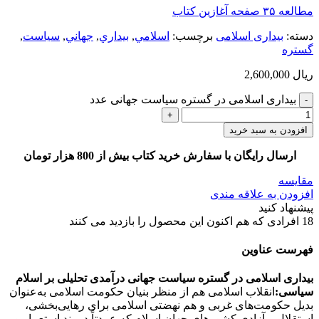
مطالعه ۳۵ صفحه آغازین کتاب
دسته:
بیداری اسلامی
برچسب:
اسلامي
,
بيداري
,
جهاني
,
سياست
,
گستره
ریال
2,600,000
بیداری اسلامی در گستره سیاست جهانی عدد
افزودن به سبد خرید
ارسال رایگان با سفارش خرید کتاب بیش از 800 هزار تومان
مقایسه
افزودن به علاقه مندی
پیشنهاد کنید
18
افرادی که هم اکنون این محصول را بازدید می کنند
فهرست عناوین
بیداری اسلامی در گستره سیاست جهانی درآمدی تحلیلی بر اسلام
سیاسی:
انقلاب اسلامی هم از منظر بنیان حکومت اسلامی به‌عنوان
بدیل حکومت‌های غربی و هم نهضتی اسلامی برای رهایی‌بخشی،
استقلال و آزادی کشورهای جهان اسلام که عمدتاً در بند استعمار و