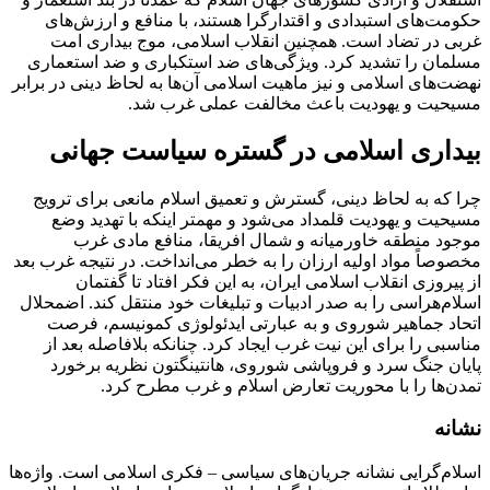
حکومت‌های استبدادی و اقتدار‌گرا هستند، با منافع و ارزش‌های
غربی در تضاد است. همچنین انقلاب اسلامی، موج بیداری امت
مسلمان را تشدید کرد. ویژگی‌های ضد استکباری و ضد استعماری
نهضت‌های اسلامی و نیز ماهیت اسلامی آن‌ها به لحاظ دینی در برابر
مسیحیت و یهودیت باعث مخالفت عملی غرب شد.
بیداری اسلامی در گستره سیاست جهانی
چرا که به لحاظ دینی، گسترش و تعمیق اسلام مانعی برای ترویج
مسیحیت و یهودیت قلمداد می‌شود و مهمتر اینکه با تهدید وضع
موجود منطقه خاورمیانه و شمال افریقا، منافع مادی غرب
مخصوصاً مواد اولیه ارزان را به خطر می‌انداخت. در نتیجه غرب بعد
از پیروزی انقلاب اسلامی ایران، به این فکر افتاد تا گفتمان
اسلام‌هراسی را به صدر ادبیات و تبلیغات خود منتقل کند. اضمحلال
اتحاد جماهیر شوروی و به عبارتی ایدئولوژی کمونیسم، فرصت
مناسبی را برای این نیت غرب ایجاد کرد. چنانکه بلافاصله بعد از
پایان جنگ سرد و فروپاشی شوروی، هانتینگتون نظریه برخورد
تمدن‌ها را با محوریت تعارض اسلام و غرب مطرح کرد.
نشانه
اسلام‌گرایی نشانه جریان‌های سیاسی – ‌فکری اسلامی است. واژه‌ها