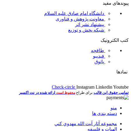
پیوندهای مفید
دانشگاه امام صادق علیه السلام
معاونت پژوهش و فناوری
پیشنهاد نشر اثر
شبکه پخش و توزیع
کتب الکترونیک
طاقچه
فیدیبو
پاتوق
نمادها
Check-circle
Instagram
Linkedin
Youtube
تمامی حقوق این قالب
برای طراح
ارائه شده در نت اکسیر
محفوظ است
منو
دسته بندی ها
مجموعه آثار آيت الله مهدوي كني
الهیات و فلسفه