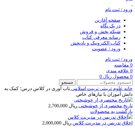
ورود / ثبت نام
صفحه آغازین
در یک نگاه
شبکه پخش و فروش
رسانه معرفی کتاب
کتاب الکترونیک و پادپخش
ورود / عضویت
ورود / ثبت نام
0
مقایسه
0
علاقه مندی
0
محصول
ریال
0
جستجو
خانه
علوم تربیتی
تربیت اسلامی
تاب آوری در کلاس درس؛ کمک به
دانش ‏آموزان با نیازهای خاص
تاریخ مختصری از خوشبختی
ریال
2,700,000
بازگشت به محصولات
اخلاق تدریس در مدیریت کلاس
ریال
2,000,000