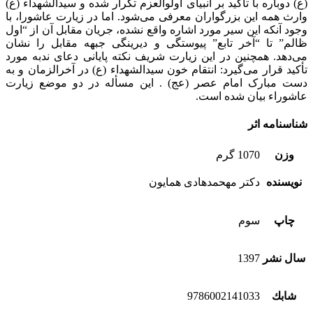
(ع) دوباره با تأکید بر انبیای اولوالعزم تکرار شده و سیدالشهداء (ع)
وارث همه این بزرگواران معرفی می‌شود. اما در زیارت عاشورا، با
وجود آنکه این سیر مورد اشاره واقع نشده، جریان مقابل آن از “اول
ظالم” تا “آخر تابع” پیوستگی و دیرینگی جبهه مقابل را نشان
می‌دهد. همچنین در این زیارت شریف نکته پایانی دعای ندبه مورد
تأکید قرار می‌گیرد: انتقام خون سیدالشهداء (ع) در آخرالزمان و به
دست مبارک امام عصر (عج) . این مسأله در دو موضع زیارت
عاشوراء بیان شده است.
شناسنامه اثر
وزن
1070 گرم
نویسنده
دکتر مهحمدهادی همایون
چاپ
سوم
سال نشر
1397
شابك
9786002141033