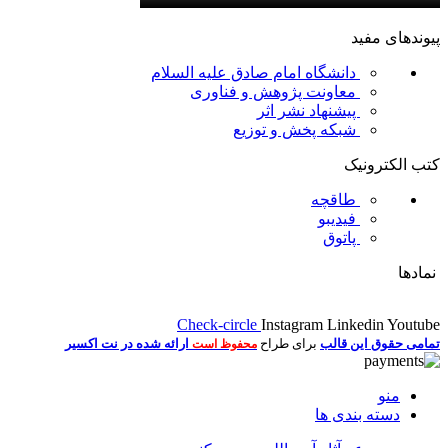
پیوندهای مفید
دانشگاه امام صادق علیه السلام
معاونت پژوهش و فناوری
پیشنهاد نشر اثر
شبکه پخش و توزیع
کتب الکترونیک
طاقچه
فیدیبو
پاتوق
نمادها
Check-circle
Instagram
Linkedin
Youtube
تمامی حقوق این قالب
برای طراح
ارائه شده در نت اکسیر
محفوظ است
منو
دسته بندی ها