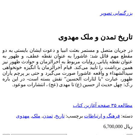
بزرگنمایی تصویر
تاریخ تمدن و ملک مهدوی
در جریان متصل و مستمر بعثت انبیا و دعوت ایشان بایستی به دو
مقطع مهم قائل شد: عاشورا به عنوان نقطه عطف، و ظهور به
عنوان نقطه پایانی. روایات مربوط به آخرالزمان و حوادث ظهور نیز
همین برداشت را تأیید می‌کند. قیام آخرالزمان با انگیزه خونخواهی
سیدالشهداء و واقعه عاشورا صورت می‌گیرد و حتی بر پرچم یاران
ظهور، عبارت “یا لثارات الحسین” نقش بسته است- در این باره
ر.ک: چهل حدیث از حسین (ع) تا مهدی (عج) ، انتشارات موعود.
مطالعه ۳۵ صفحه آغازین کتاب
دسته:
فرهنگ و ارتباطات
برچسب:
تاریخ
,
تمدن
,
ملک
,
مهدوی
ریال
6,700,000