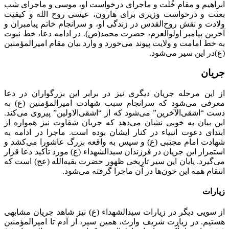
ابراهیم و مقام خُلّت و ماجرای درخواست او، موسی و ماجرای شب
بعثت و درخواست وزیری برای هارون، عیسی روح الله و کیفیت
ولادت و نقش روح‌القدس در زندگی او، و سرانجام خاتم پیامبران و
آخرین پیامبر اولوالعزم، حضرت محمد(ص). در ادامه دعا، خط نبوت
به خط امامت و ولایت پیوند می‌خورد و وارد بیان مقام امیرالمؤمنین
(ع)در این سیر می‌شود.
جریان
از این مرحله جریان دیگری نیز در برابر این بزرگواران در دعا
معرفی می‌شود که سرانجام سبب شهادت امیرالمؤمنین (ع) به
دست “اشقی‌الآخرین” می‌شود که از “اشقی‌الاولین” پیروی می‌کند.
این بیان به خوبی نشان می‌دهد که جریان شقاوت نیز همواره از
ابتدای دعوت انبیاء در کنار ایشان بوده است. ماجرا در ادامه به
شهادت امام مجتبی (ع) و سپس به واقعه بزرگ عاشورا می‌کشد و
استمرار این جریان در فرزندان سیدالشهداء (ع) مورد تأکید دعا قرار
می‌گیرد. پایان این سیر تاریخی ظهور حضرت بقیه‌الله (عج) است که
انتقام همه این خون‌ها در آن ماجرا گرفته می‌شود.
زیارات
از سویی دیگر در زیارات سیدالشهداء (ع) نیز شاهد جریان مشابهی
هستیم. در زیارت شریف وارث، همین سیر، از آدم تا امیرالمؤمنین