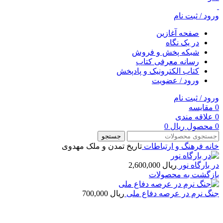
ورود / ثبت نام
صفحه آغازین
در یک نگاه
شبکه پخش و فروش
رسانه معرفی کتاب
کتاب الکترونیک و پادپخش
ورود / عضویت
ورود / ثبت نام
0
مقایسه
0
علاقه مندی
0
محصول
ریال
0
جستجو
خانه
فرهنگ و ارتباطات
تاریخ تمدن و ملک مهدوی
در بارگاه نور
ریال
2,600,000
بازگشت به محصولات
جنگ نرم در عرصه دفاع ملی
ریال
700,000