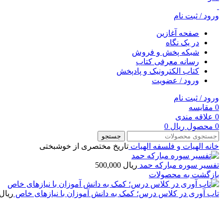
ورود / ثبت نام
صفحه آغازین
در یک نگاه
شبکه پخش و فروش
رسانه معرفی کتاب
کتاب الکترونیک و پادپخش
ورود / عضویت
ورود / ثبت نام
0
مقایسه
0
علاقه مندی
0
محصول
ریال
0
جستجو
خانه
الهیات و فلسفه
الهيات
تاریخ مختصری از خوشبختی
تفسیر سوره مبارکه حمد
ریال
500,000
بازگشت به محصولات
تاب آوری در کلاس درس؛ کمک به دانش ‏آموزان با نیازهای خاص
ریال