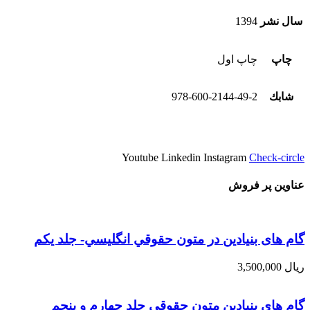
سال نشر
1394
چاپ
چاپ اول
شابك
978-600-2144-49-2
Youtube
Linkedin
Instagram
Check-circle
عناوین پر فروش
گام های بنیادین در متون حقوقي انگليسي- جلد يكم
ریال
3,500,000
گام های بنیادین متون حقوقی جلد چهارم و پنجم