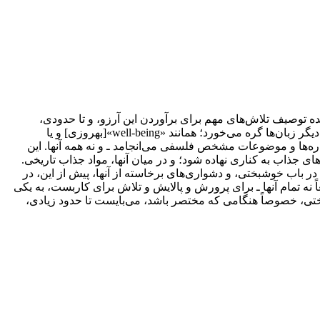
 توصیف تلاش‌های مهم برای برآوردن این آرزو، و تا حدودی،
هماهنگ کردن و نظام‌مند کردن این عناصر باشد. بسیاری از این تلاش‌ها به واژه «happiness» [خوشبختی] و واژه‌های مشابه آن در انگلیسی و دیگر زبان‌ها گره می‌خورد؛ همانند «well-being»[بهروزی] و یا
خی انگاره‌ها و موضوعات مشخص فلسفی می‌انجامد ـ و نه همه آنها. این
 جذاب به کناری نهاده شود؛ و در میان آنها، مواد جذاب تاریخی.
هم در باب خوشبختی، و دشواری‌های برخاسته از آنها، پیش از این، در
نه تمام آنها ـ برای پرورش و پالایش و تلاش برای کاربست، به یکی
ختی، خصوصاً هنگامی که مختصر باشد، می‌بایست تا حدود زیادی،