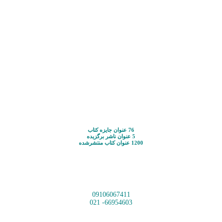
76 عنوان جایزه کتاب
5 عنوان ناشر برگزیده
1200 عنوان کتاب منتشرشده
09106067411
66954603- 021