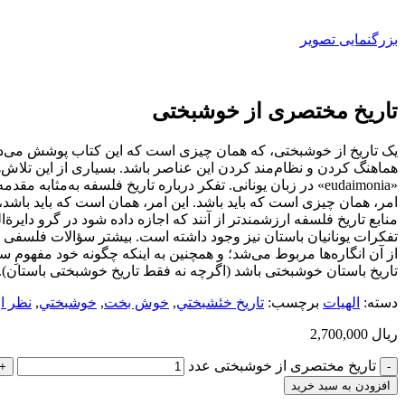
بزرگنمایی تصویر
تاریخ مختصری از خوشبختی
یک تاریخ از خوشبختی، که همان چیزی است که این کتاب پوشش می‌دهد،
«eudaimonia» در زبان یونانی. تفکر درباره تاریخ فلسفه به‌م
امر، همان چیزی است که باید باشد. این امر، همان است که باید باشد،
منابع تاریخ فلسفه ارزشمندتر از آنند که اجازه داده شود در گرو دایرة‌ا
تفکرات یونانیان باستان نیز وجود داشته است. بیشتر سؤالات فلسفی د
از آن انگاره‌ها مربوط می‌شد؛ و همچنین به اینکه چگونه خود مفهوم
تاریخ باستان خوشبختی باشد (اگرچه نه فقط تاریخ خوشبختی باستان).
دسته:
الهيات
برچسب:
تاريخ خئشبختي
,
خوش بخت
,
خوشبختي
,
نظر ا
ریال
2,700,000
تاریخ مختصری از خوشبختی عدد
افزودن به سبد خرید