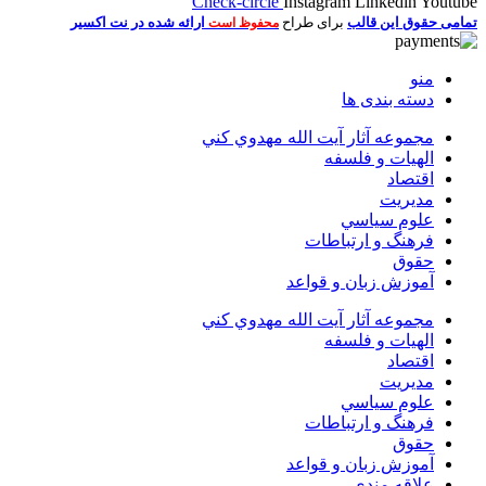
Check-circle
Instagram
Linkedin
Youtube
تمامی حقوق این قالب
برای طراح
ارائه شده در نت اکسیر
محفوظ است
منو
دسته بندی ها
مجموعه آثار آيت الله مهدوي كني
الهیات و فلسفه
اقتصاد
مديريت
علوم سياسي
فرهنگ و ارتباطات
حقوق
آموزش زبان و قواعد
مجموعه آثار آيت الله مهدوي كني
الهیات و فلسفه
اقتصاد
مديريت
علوم سياسي
فرهنگ و ارتباطات
حقوق
آموزش زبان و قواعد
علاقه مندی