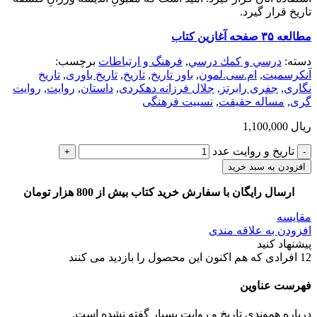
تاریخ قرار گیرد.
مطالعه ۳۵ صفحه آغازین کتاب
دسته:
درسي و كمك درسي
,
فرهنگ و ارتباطات
برچسب:
آنکرسمیت
,
ام.سی.لمون
,
باور تاریخ
,
تاریخ
,
تاریخ باوری
,
تاریخ
نگاری
,
جفری رابرتز
,
جلال فرزانه دهکردی
,
داستان
,
روایت
,
روایت
گری
,
مساله حقیقت
,
نسبیت فرهنگی
ریال
1,100,000
تاریخ و روایت عدد
افزودن به سبد خرید
ارسال رایگان با سفارش خرید کتاب بیش از 800 هزار تومان
مقایسه
افزودن به علاقه مندی
پیشنهاد کنید
12
افرادی که هم اکنون این محصول را بازدید می کنند
فهرست عناوین
درباره هموندیِ تاریخ و روایت بسیار گفته نشده است.