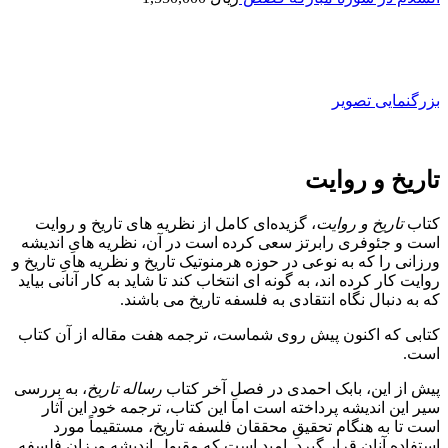
بزرگنمایی تصویر
تاریخ و روایت
کتاب
تاریخ و روایت
، گزیده‌ای کامل از نظریه­ های تاریخ و روایت
است و جئوفری رابرتز سعی کرده است در آن، نظریه­ هایِ اندیشه
ورزانی را که به نوعی در حوزه هرمنوتیک تاریخ و نظریه ­هایِ تاریخ و
روایت کار کرده ­اند، به گونه­ ای انتخاب کند تا شاید به کار آنانی بیاید
که به دنبال نگاه انتقادی به فلسفه تاریخ می ­باشند.
کتابی که اکنون پیش روی شماست، ترجمه هفت مقاله از آن کتاب
است.
پیش از این، بابک احمدی در فصلِ آخر کتاب
رساله تاریخ
، به بررسی
سیر این اندیشه پرداخته است اما این کتاب، ترجمه خود این آثار
است تا به هنگام تحقیقِ محققان فلسفه تاریخ، مستقیماً مورد
استفاده آنان قرار گیرد. امید است که مقبولِ اندیشه ورزانِ فلسفه