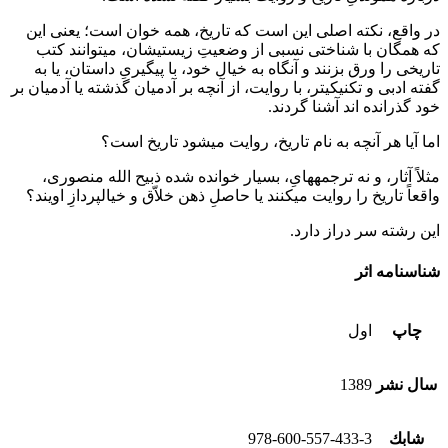
در واقع، نکته اصلی این است که تاریخ، همه خوان است؛ یعنی این
که همگان با شناختی نسبی از وضعیتِ زیستی­شان، می­توانند کتب
تاریخی را ورق بزنند و آنگاه به خیال خود، با پی­گیریِ داستان، یا به
گفته ادبی و تکنیکی­تر، با روایت، از آنچه بر آدمیان گذشته یا آدمیان بر
خود گذرانده ­اند آشنا گردند.
اما آیا هر آنچه به نام تاریخ، روایت می­شود تاریخ است؟
مثلاً آثار، و نه ترجمه­هایِ، بسیار خوانده شده ذبیح الله منصوری،
واقعاً تاریخ را روایت می­کنند یا حاصلِ ذهن خلاّق و خیال­پردازِ اویند؟
این رشته سر دراز دارد.
شناسنامه اثر
چاپ
اول
سال نشر
1389
شابك
978-600-557-433-3