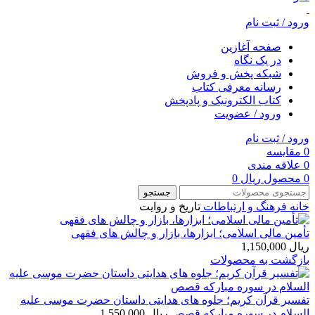
ورود / ثبت نام
صفحه آغازین
در یک نگاه
شبکه پخش و فروش
رسانه معرفی کتاب
کتاب الکترونیک و پادپخش
ورود / عضویت
ورود / ثبت نام
0
مقایسه
0
علاقه مندی
0
محصول
ریال
0
جستجو
خانه
فرهنگ و ارتباطات
تاریخ و روایت
تأمین مالی اسلامی؛ ابزارها، بازار و چالش های فقهی
ریال
1,150,000
بازگشت به محصولات
تفسیر قرآن کریم؛ جلوه های هدایتی داستان حضرت موسی علیه
السلام در سوره مبارکه قصص
ریال
1,550,000