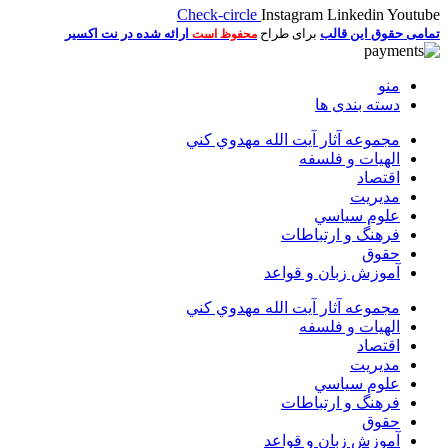
Check-circle
Instagram
Linkedin
Youtube
تمامی حقوق این قالب
برای طراح
ارائه شده در نت اکسیر
محفوظ است
منو
دسته بندی ها
مجموعه آثار آيت الله مهدوي كني
الهیات و فلسفه
اقتصاد
مديريت
علوم سياسي
فرهنگ و ارتباطات
حقوق
آموزش زبان و قواعد
مجموعه آثار آيت الله مهدوي كني
الهیات و فلسفه
اقتصاد
مديريت
علوم سياسي
فرهنگ و ارتباطات
حقوق
آموزش زبان و قواعد