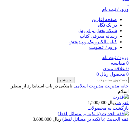
ورود / ثبت نام
صفحه آغازین
در یک نگاه
شبکه پخش و فروش
رسانه معرفی کتاب
کتاب الکترونیک و پادپخش
ورود / عضویت
ورود / ثبت نام
0
مقایسه
0
علاقه مندی
0
محصول
ریال
0
جستجو
خانه
مديريت
مدیریت اسلامی
تاملاتی در باب استاندارد از منظر
اسلام
قدرت
ریال
1,500,000
بازگشت به محصولات
فقه الحدیث (با تکیه بر مسائل لفظ)
ریال
3,600,000