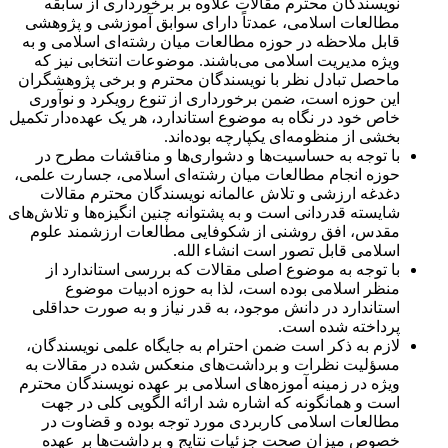
نویسندگان محترم مقالات علاوه بر برخورداری از سابقه
مطالعات اسلامی، عمدتاً دارای سوابق آموزشی و پژوهشی
قابل ملاحظه در حوزه مطالعات میان رشته‌ای اسلامی و به
ویژه مدیریت اسلامی می‌باشند. موضوعات انتخابی نیز که
ماحصل تبادل نظر با نویسندگان محترم و برخی پژوهشگران
این حوزه است، ضمن برخورداری از تنوع رویکرد و نوآوری
خاص خود در نگاه به موضوع استاندارد، هر یک عهده‌دار تکمیل
بخشی از منظومه‌ای یکپارچه بوده‌اند.
با توجه به حساسیت‌ها و دشواری‌ها و مناقشات مطرح در
حوزه انجام مطالعات میان رشته‌ای اسلامی، جسارت علمی،
دغدغه ارزشی و تلاش عالمانه نویسندگان محترم مقالات
شایسته قدردانی است و به پشتوانه چنین انگیزه‌ها و تلاش‌های
مقدس، افق روشنی از شکوفایی مطالعات ارزشمند علوم
اسلامی قابل تصور است انشاء الله.
با توجه به موضوع اصلی مقالات که بررسی استاندارد از
منظر اسلامی بوده است، لذا به حوزه ادبیات موضوع
استاندارد در دانش موجود، به قدر نیاز و به صورت حداقلی
پرداخته شده است.
لازم به ذکر است ضمن احترام به جایگاه علمی نویسندگان،
مسؤلیت نظرات و برداشت‌های منعکس شده در مقالات به
ویژه در زمینه آموزه‌های اسلامی بر عهده نویسندگان محترم
است و همانگونه که اشاره شد ارائه الگویی کلی در جهت
مطالعات اسلامی کاربردی مورد توجه بوده و قضاوت در
خصوص میزان صحت جزئیات نتایج و برداشت‌ها بر عهده