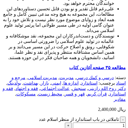
خوانندگان محترم خواهد بود.
علی‌رغم قابل تقدیر و نو بودن قابل تحسین دستاوردهای این
مطالعات، این مجموعه به هیچ وجه مدعی تبیین کامل و جامع
همه ابعاد و زوایای موضوع مورد نظر نیست و تلاش خود را به
عنوان گامی اولیه در طی مسیر طولانی اما پرثمر تولید علوم
اسلامی می‌داند.
نویسندگان و دست‌اندرکاران این مجموعه، نقد موشکافانه و
عالمانه در تولید علوم اسلامی را ضرورتی اساسی در
شکوفایی، رونق و اصلاح حرکت در این مسیر می‌دانند و بر
همین اساس مشتاقانه منتظر و پذیرای نقد و نظر علما،
اساتید، دانشجویان و همه صاحبان فکر در این حوزه هستند.
مطالعه ۳۵ صفحه آغازین کتاب
دسته:
درسي و كمك درسي
,
مديريت
,
مدیریت اسلامی
,
مرجع و
اسناد
برچسب:
استاندارد
,
اندازه ها
,
ایمنی
,
بازار
,
بهداشت
,
بولدینگ
,
دکتر روح الله رازینی
,
سنجش
,
عدالت اجتماعی
,
فقه و اجتهاد
,
فقه و
استاندارد
,
قرآن کریم
,
قهر و قسر
,
محیط زیست
,
مسکوکات
,
مقادیر
ریال
2,400,000
تاملاتی در باب استاندارد از منظر اسلام عدد