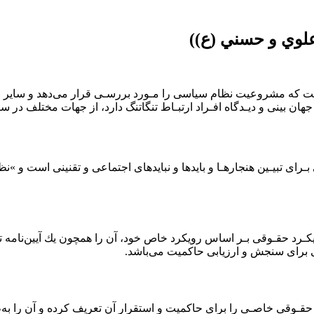
لوي و حسني (ع))
 ﻛﻪ ﻣﺸﺮوﻋﻴﺖ ﻧﻈﺎم ﺳﻴﺎﺳﻰ را ﻣـﻮرد ﺑﺮرﺳـﻰ ﻗﺮار ﻣﻰدﻫﺪ و ﺳﺎﻳﺮ ﻣ
ﺎن ﺑﻴﻨﻰ و دﻳـﺪﮔﺎه اﻓـﺮاد ارﺗﺒـﺎط ﺗﻨﮕﺎﺗﻨﮓ دارد، از ﺟﻬﺎت ﻣﺨﺘﻠﻒ در 
ـﺮاى ﺗﺒﻴـﻴﻦ ﻫﻨﺠﺎرﻫـﺎ و ﺑﺎﻳﺪﻫﺎ و ﻧﺒﺎﻳﺪﻫﺎى اﺟﺘﻤﺎﻋﻰ و ﺗﻘﻨﻴﻨﻰ اﺳﺖ و »
ﻳﻜـﺮد ﺣﻘـﻮﻗﻰ ﺑـﺮ اﺳﺎس روﻳﻜﺮد ﺧﺎص ﺧﻮد، آن را ﻫﻤﭽﻮن ﻳﻚ آﻳﻴﻦﻧﺎﻣ
زوﺋﻰ ﺑﺮاى ﺳﻨﺠﺶ و ارزﻳﺎﺑﻰ ﺣﺎﻛﻤﻴﺖ ﻣﻰﺑﺎﺷﺪ.
 ﺣﻘـﻮﻗﻰ ﺧﺎﺻـﻰ را ﺑﺮاى ﺣﺎﻛﻤﻴﺖ و اﺳﺘﻘﺮار آن ﺗﻌﺮﻳﻒ ﻛﺮده و آن را 