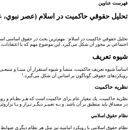
فهرست عناوین
تحليل حقوقي حاكميت در اسلام (عصر نبوي، ع
تحليل حقوقي حاكميت در اسلام: ﻣﻬﻢﺗﺮﻳﻦ ﺑﺤﺚ در ﺣﻘﻮق اﺳﺎﺳﻰ اﺳﺖ
اﺟﺘﻤﺎﻋﻰ ﺑﺮ ﻣﺤﻮر آن ﺷﻜﻞ ﻣﻰﮔﻴﺮد. اﻳﻦ ﻣﻮﺿﻮع ﻣﻬﻢ ﻛﻪ ﺑﺎ اﻋﺘﻘﺎدات، ﺟﻬ
شيوه تعريف
اﺳﺎﺳﺎً ﺷﻴﻮه ﺗﻌﺮﻳﻒ ﺣﺎﻛﻤﻴﺖ، ﻣﻨﺸﺄ و ﺷﻴﻮه اﺳﺘﻘﺮار آن ﻣﺒﻨـﺎ و ﻣﻨﺒﻌـﻰ ﺑ
١
روﻳﻜﺮدﻫﺎى ﺣﻘﻮﻗﻰ ﮔﻮﻧﺎﮔﻮن ﺑﺮ اﺳﺎس آن ﺷﻜﻞ ﻣﻰﮔﻴﺮد.
نظريه حاكميت
ﻧﻈﺮﻳﺔ ﺣﺎﻛﻤﻴﺖ، ﻳﻚ ﻣﻌﻴﺎر ﻋﺎم ﺑﺮاى ﺣﺎﻛﻤﻴﺖ اﺳﺖ ﻛﻪ ﻫـﺮ ﻧﻈـﺎم و رو
در ﻣﺼﺪاق ﺑﺎﻳﺪ ﻣﻨﻄﺒﻖ ﺑﺮ آن ﺑﺎﺷﺪ. و ﺑـﻪ ﺗﻌﺒﻴـﺮ دﻳﮕـﺮ ﺗـﺮاز و ﻳـﺎ ﺗﺮا
نظام حقوق اسلامي
ﻧﻈﺎم ﺣﻘﻮق اﺳﻼﻣﻰ ﺑﺎ روﻳﻜﺮد اﻣﺎﻣﻴﻪ ﻧﻴﺰ ﻣﺜﻞ ﻫﺮ ﻧﻈﺎم دﻳﮕﺮى ﺿﻮاﺑﻂ