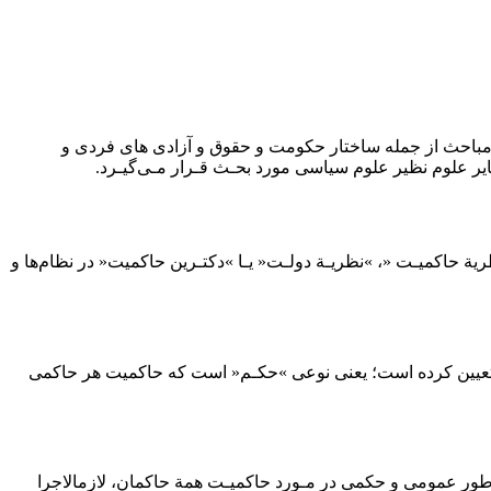
ﺒﺎﺣﺚ از ﺟﻤﻠﻪ ﺳﺎﺧﺘﺎر ﺣﻜﻮﻣﺖ و ﺣﻘﻮق و آزادى ﻫﺎى ﻓﺮدى و
ﺳﺎﻳﺮ ﻋﻠﻮم ﻧﻈﻴﺮ ﻋﻠﻮم ﺳﻴﺎﺳﻰ ﻣﻮرد ﺑﺤـﺚ ﻗـﺮار ﻣـﻰﮔﻴـﺮد.
ﻧﻈﺮﻳﺔ ﺣﺎﻛﻤﻴـﺖ «، »ﻧﻈﺮﻳـﺔ دوﻟـﺖ« ﻳـﺎ »دﻛﺘـﺮﻳﻦ ﺣﺎﻛﻤﻴﺖ« در ﻧﻈﺎمﻫﺎ و
ﻪ ﺗﻌﻴﻴﻦ ﻛﺮده اﺳﺖ؛ ﻳﻌﻨﻰ ﻧﻮﻋﻰ »ﺣﻜـﻢ« اﺳﺖ ﻛﻪ ﺣﺎﻛﻤﻴﺖ ﻫﺮ ﺣﺎﻛﻤﻰ
ﺑﻪﻃﻮر ﻋﻤﻮﻣﻰ و ﺣﻜﻤﻰ در ﻣـﻮرد ﺣﺎﻛﻤﻴـﺖ ﻫﻤﺔ ﺣﺎﻛﻤﺎن، ﻻزماﻻﺟﺮا