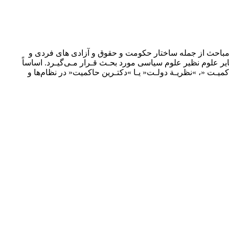
ﺒﺎﺣﺚ از ﺟﻤﻠﻪ ﺳﺎﺧﺘﺎر ﺣﻜﻮﻣﺖ و ﺣﻘﻮق و آزادى ﻫﺎى ﻓﺮدى و
ﺎﻳﺮ ﻋﻠﻮم ﻧﻈﻴﺮ ﻋﻠﻮم ﺳﻴﺎﺳﻰ ﻣﻮرد ﺑﺤـﺚ ﻗـﺮار ﻣـﻰﮔﻴـﺮد. اﺳﺎﺳﺎً
ﺎﻛﻤﻴـﺖ «، »ﻧﻈﺮﻳـﺔ دوﻟـﺖ« ﻳـﺎ »دﻛﺘـﺮﻳﻦ ﺣﺎﻛﻤﻴﺖ« در ﻧﻈﺎمﻫﺎ و