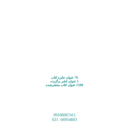
76 عنوان جایزه کتاب
5 عنوان ناشر برگزیده
1200 عنوان کتاب منتشرشده
09106067411
66954603- 021