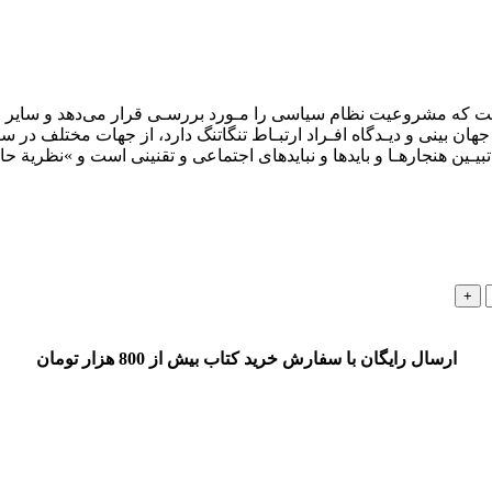
 ﻛﻪ ﻣﺸﺮوﻋﻴﺖ ﻧﻈﺎم ﺳﻴﺎﺳﻰ را ﻣـﻮرد ﺑﺮرﺳـﻰ ﻗﺮار ﻣﻰدﻫﺪ و ﺳﺎﻳﺮ ﻣ
ﺎن ﺑﻴﻨﻰ و دﻳـﺪﮔﺎه اﻓـﺮاد ارﺗﺒـﺎط ﺗﻨﮕﺎﺗﻨﮓ دارد، از ﺟﻬﺎت ﻣﺨﺘﻠﻒ در ﺳ
ﻴـﻴﻦ ﻫﻨﺠﺎرﻫـﺎ و ﺑﺎﻳﺪﻫﺎ و ﻧﺒﺎﻳﺪﻫﺎى اﺟﺘﻤﺎﻋﻰ و ﺗﻘﻨﻴﻨﻰ اﺳﺖ و »ﻧﻈﺮﻳﺔ ﺣ
ارسال رایگان با سفارش خرید کتاب بیش از 800 هزار تومان