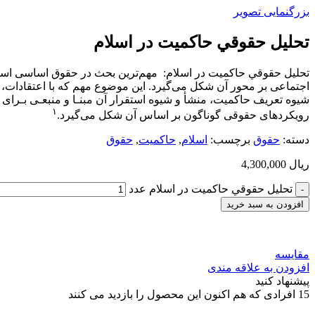
بزرگنمایی تصویر
تحليل حقوقي حاكميت در اسلام
تحليل حقوقي حاكميت در اسلام: ﻣﻬﻢﺗﺮﻳﻦ ﺑﺤﺚ در ﺣﻘﻮق اﺳﺎﺳﻰ اﺳﺖ
اﺟﺘﻤﺎﻋﻰ ﺑﺮ ﻣﺤﻮر آن ﺷﻜﻞ ﻣﻰﮔﻴﺮد. اﻳﻦ ﻣﻮﺿﻮع ﻣﻬﻢ ﻛﻪ ﺑﺎ اﻋﺘﻘﺎدات، ﺟﻬ
ﺷﻴﻮه ﺗﻌﺮﻳﻒ ﺣﺎﻛﻤﻴﺖ، ﻣﻨﺸﺄ و ﺷﻴﻮه اﺳﺘﻘﺮار آن ﻣﺒﻨـﺎ و ﻣﻨﺒﻌـﻰ ﺑـﺮاى ﺗﺒ
١
روﻳﻜﺮدﻫﺎى ﺣﻘﻮﻗﻰ ﮔﻮﻧﺎﮔﻮن ﺑﺮ اﺳﺎس آن ﺷﻜﻞ ﻣﻰﮔﻴﺮد.
دسته:
حقوق
برچسب:
اسلام
,
حاكميت
,
حقوق
ریال
4,300,000
تحليل حقوقي حاكميت در اسلام عدد
افزودن به سبد خرید
مقایسه
افزودن به علاقه مندی
پیشنهاد کنید
15
افرادی که هم اکنون این محصول را بازدید می کنند