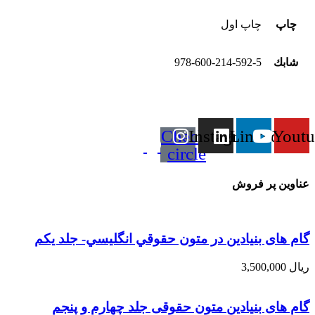
چاپ
چاپ اول
شابك
978-600-214-592-5
Check-
Instagram
Linkedin
Youtu
circle
عناوین پر فروش
گام های بنیادین در متون حقوقي انگليسي- جلد يكم
ریال
3,500,000
گام های بنیادین متون حقوقی جلد چهارم و پنجم