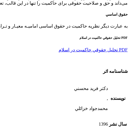
ﻣﻰداﻧﺪ و ﺣﻖ و ﺻﻼﺣﻴﺖ ﺣﻘﻮﻗﻰ ﺑﺮاى ﺣﺎﻛﻤﻴﺖ را ﺗﻨﻬﺎ در اﻳﻦ ﻗﺎﻟﺐ، ﺗﻌ
حقوق اساسي
ﺑﻪ ﻋﺒﺎرت دﻳﮕﺮ ﻧﻈﺮﻳﻪ ﺣﺎﻛﻤﻴﺖ در ﺣﻘﻮق اﺳﺎﺳﻰ اﻣﺎﻣﻴـﻪ ﻣﻌﻴـﺎر و ﺗـﺮ
PDF تحليل حقوقي حاكميت در اسلام
PDF تحليل حقوقي حاكميت در اسلام
شناسنامه اثر
دكتر فريد محسني
نویسنده
,
محمدجواد خزائلي
سال نشر
1396