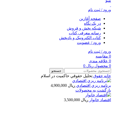
منو
ورود / ثبت نام
صفحه آغازین
در یک نگاه
شبکه پخش و فروش
رسانه معرفی کتاب
کتاب الکترونیک و پادپخش
ورود / عضویت
ورود / ثبت نام
0
مقایسه
0
علاقه مندی
0
محصول
ریال
0
جستجو
خانه
حقوق
تحليل حقوقي حاكميت در اسلام
برنامه ريزي اقتصادي
ریال
4,900,000
بازگشت به محصولات
اقتصاد خانوار
ریال
3,500,000