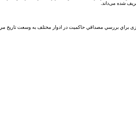
ﺮﻳﻒ ﺷﺪه ﻣﻰداﻧﺪ.
ازى براي بررسي مصداقي حاكميت در ادوار مختلف به وسعت تاريخ مي 