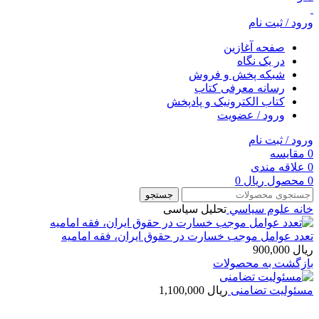
ورود / ثبت نام
صفحه آغازین
در یک نگاه
شبکه پخش و فروش
رسانه معرفی کتاب
کتاب الکترونیک و پادپخش
ورود / عضویت
ورود / ثبت نام
0
مقایسه
0
علاقه مندی
0
محصول
ریال
0
جستجو
خانه
علوم سياسي
تحلیل سیاسی
تعدد عوامل موجب خسارت در حقوق ایران، فقه امامیه
ریال
900,000
بازگشت به محصولات
مسئولیت تضامنی
ریال
1,100,000