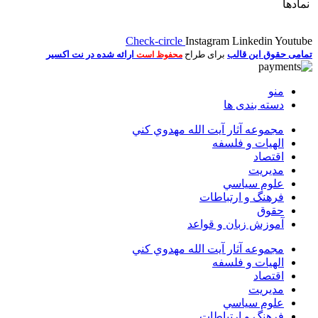
نمادها
Check-circle
Instagram
Linkedin
Youtube
تمامی حقوق این قالب
برای طراح
ارائه شده در نت اکسیر
محفوظ است
منو
دسته بندی ها
مجموعه آثار آيت الله مهدوي كني
الهیات و فلسفه
اقتصاد
مديريت
علوم سياسي
فرهنگ و ارتباطات
حقوق
آموزش زبان و قواعد
مجموعه آثار آيت الله مهدوي كني
الهیات و فلسفه
اقتصاد
مديريت
علوم سياسي
فرهنگ و ارتباطات