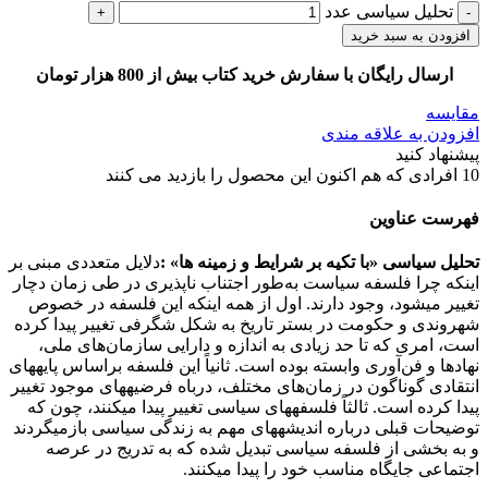
تحلیل سیاسی عدد
افزودن به سبد خرید
ارسال رایگان با سفارش خرید کتاب بیش از 800 هزار تومان
مقایسه
افزودن به علاقه مندی
پیشنهاد کنید
10
افرادی که هم اکنون این محصول را بازدید می کنند
فهرست عناوین
تحلیل سیاسی «با تکیه بر شرایط و زمینه­ ها» :
دلایل متعددی مبنی بر
اینکه چرا فلسفه سیاست به‌طور اجتناب ناپذیری در طی زمان دچار
تغییر می­شود، وجود دارند. اول از همه اینکه این فلسفه در خصوص
شهروندی و حکومت در بستر تاریخ به شکل شگرفی تغییر پیدا کرده
­است، امری که تا حد زیادی به اندازه و دارایی سازمان‌های ملی،
نهادها و فن‌آوری وابسته بوده است. ثانیاً این فلسفه براساس پایه­های
انتقادی گوناگون در زمان‌های مختلف، درباه فرضیه­های موجود تغییر
پیدا کرده است. ثالثاً فلسفه­های سیاسی تغییر پیدا می­کنند، چون که
توضیحات قبلی درباره اندیشه­های مهم به زندگی سیاسی بازمی­گردند
و به بخشی از فلسفه سیاسی تبدیل شده که به تدریج در عرصه
اجتماعی جایگاه مناسب خود را پیدا می­کنند.