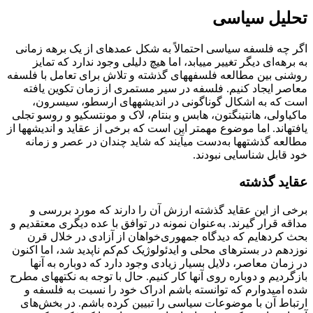
تحلیل سیاسی
اگر چه فلسفه سیاسی احتمالاً به شکل عمده­ای از یک برهه زمانی
به برهه‌ای دیگر تغییر می­یابد، اما هیچ دلیلی وجود ندارد که تمایز
روشنی بین مطالعه فلسفه­های گذشته و تلاش برای تعامل با فلسفه
معاصر ایجاد کنیم. فلسفه در سیر مستمری از زمان تکوین یافته
است که به اشکال گوناگونی در اندیشه­های ارسطو، سیسرون،
ماکیاولی، هانتینگتون، هابس و بنتام، لاک و مونتسکیو و روسو تجلی
یافته­اند. اما موضوع مهم­تر این است که برخی از عقاید و اندیشه­ها از
مطالعه گذشته­ها به‌دست می­آیند که شاید چندان در عصر و زمانه
خود قابل شناسایی نبودند.
عقاید گذشته
برخی از این عقاید گذشته ارزش آن را دارند که مورد بررسی و
مداقه قرار گیرند. به‌عنوان نمونه در توافق با عده دیگری معتقدیم و
بحث کرده­ایم که دیدگاه جمهوری‌خواهان از آزادی در خلال قرن
نوزدهم در بسترهای محلی و ایدئولوژیک کم‌کم ناپدید شد، اما اکنون
در زمان معاصر، دلایل بسیار زیادی وجود دارد که دوباره به آنها
بازگردیم و دوباره روی آنها کار کنیم. حال با توجه به نکته­های مطرح
شده امیدوارم که توانسته باشم ادراک خود را نسبت به فلسفه و
ارتباط آن با موضوعات سیاسی را تبیین کرده باشم. در بخش‌های