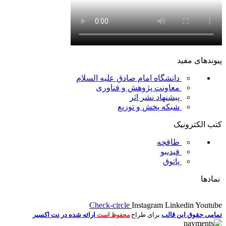
پیوندهای مفید
دانشگاه امام صادق علیه السلام
معاونت پژوهش و فناوری
پیشنهاد نشر اثر
شبکه پخش و توزیع
کتب الکترونیک
طاقچه
فیدیبو
پاتوق
نمادها
Check-circle
Instagram
Linkedin
Youtube
تمامی حقوق این قالب
برای طراح
ارائه شده در نت اکسیر
محفوظ است