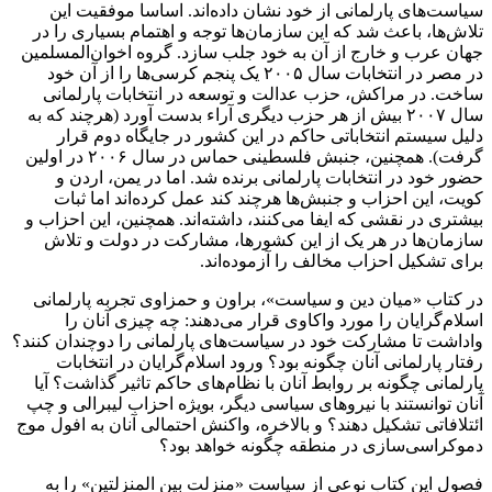
سیاست‌های پارلمانی از خود نشان داده‌اند. اساسا موفقیت این
تلاش‌ها، باعث شد که این سازمان‌ها توجه و اهتمام بسیاری را در
جهان عرب و خارج از آن به خود جلب سازد. گروه اخوان‌المسلمین
در مصر در انتخابات سال ۲۰۰۵ یک پنجم کرسی‌ها را از آن خود
ساخت. در مراکش، حزب عدالت و توسعه در انتخابات پارلمانی
سال ۲۰۰۷ بیش از هر حزب دیگری آراء بدست آورد (هرچند که به
دلیل سیستم انتخاباتی حاکم در این کشور در جایگاه دوم قرار
گرفت). همچنین، جنبش فلسطینی حماس در سال ۲۰۰۶ در اولین
حضور خود در انتخابات پارلمانی برنده شد. اما در یمن، اردن و
کویت، این احزاب و جنبش‌ها هرچند کند عمل کرده‌اند اما ثبات
بیشتری در نقشی که ایفا می‌کنند، داشته‌اند. همچنین، این احزاب و
سازمان‌ها در هر یک از این کشورها، مشارکت در دولت و تلاش
برای تشکیل احزاب مخالف را آزموده‌اند.
در کتاب «میان دین و سیاست»، براون و حمزاوی تجربه پارلمانی
اسلام‌گرایان را مورد واکاوی قرار می‌دهند: چه چیزی آنان را
واداشت تا مشارکت خود در سیاست‌های پارلمانی را دوچندان کنند؟
رفتار پارلمانی آنان چگونه بود؟ ورود اسلام‌گرایان در انتخابات
پارلمانی چگونه بر روابط آنان با نظام‌های حاکم تاثیر گذاشت؟ آیا
آنان توانستند با نیروهای سیاسی دیگر، بویژه احزاب لیبرالی و چپ
ائتلافاتی تشکیل دهند؟ و بالاخره، واکنش احتمالی آنان به افول موج
دموکراسی‌سازی در منطقه چگونه خواهد بود؟
فصول این کتاب نوعی از سیاست «منزلت بین المنزلتین» را به