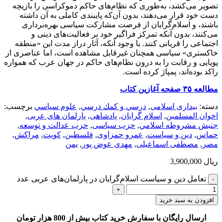
تصویر می‌کشد، به‌طوری که نظام‌های حاکم دموکراسی را بازیچه
دست خود قرار می‌دهند، بدون آن‌که پایبندی کاملی به آن داشته
باشند، و اسلام‌گرایان از فرصت مشارکت سیاسی بهره‌برداری
می‌کنند، بدون آنکه تمرکز فراگیر خود بر فعالیت‌های دینی و
اجتماعی را قربانی کنند. با وجود آنکه، آثار دراز مدت این «منطقه
خاکستری» سیاسی همچنان غیرقابل مشاهده است، اما عناصری از
پویایی و رقابت را به درون نظام‌های حاکم در جهان عرب که همواره
راکد بوده‌اند، پمپاژ کرده است.
مطالعه ۳۵ صفحه آغازین کتاب
دسته:
بیداری اسلامی
,
درسي و كمك درسي
,
علوم سياسي
برچسب:
اخوان المسلمین
,
اسلام گرایان
,
پادشاهی
,
پارلمان های عربی
,
جنبش مشروطه اسلامي
,
حزب سیاسی
,
حزب عدالت و توسعه
,
حماس
,
دین و سیاست
,
عمرو حمزاوی
,
فلسطین
,
کویت
,
مراکش
,
مصر
,
مصطفی اسماعیلی
,
مهدی عوض پور
,
یمن
ریال
3,900,000
تعامل دین و سیاست اسلام‌گرایان در پارلمان‌های عربی عدد
افزودن به سبد خرید
ارسال رایگان با سفارش خرید کتاب بیش از 800 هزار تومان