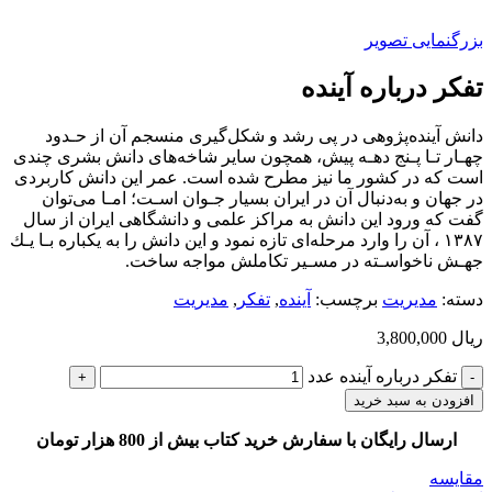
بزرگنمایی تصویر
تفكر درباره آينده
داﻧﺶ آﻳﻨﺪهﭘﮋوﻫﻰ در ﭘﻰ رﺷﺪ و ﺷﻜﻞﮔﻴﺮى ﻣﻨﺴﺠﻢ آن از ﺣـﺪود
ﭼﻬـﺎر ﺗـﺎ ﭘـﻨﺞ دﻫـﻪ ﭘﻴﺶ، ﻫﻤﭽﻮن ﺳﺎﻳﺮ ﺷﺎﺧﻪﻫﺎى داﻧﺶ ﺑﺸﺮى ﭼﻨﺪى
اﺳﺖ ﻛﻪ در ﻛﺸﻮر ﻣﺎ ﻧﻴﺰ ﻣﻄﺮح ﺷﺪه اﺳﺖ. ﻋﻤﺮ اﻳﻦ داﻧﺶ ﻛﺎرﺑﺮدى
در ﺟﻬﺎن و ﺑﻪدﻧﺒﺎل آن در اﻳﺮان ﺑﺴﻴﺎر ﺟـﻮان اﺳـﺖ؛ اﻣـﺎ ﻣﻰﺗﻮان
ﮔﻔﺖ ﻛﻪ ورود اﻳﻦ داﻧﺶ ﺑﻪ ﻣﺮاﻛﺰ ﻋﻠﻤﻰ و داﻧﺸﮕﺎﻫﻰ اﻳﺮان از ﺳﺎل
١٣٨٧ ، آن را وارد ﻣﺮﺣﻠﻪاى ﺗﺎزه ﻧﻤﻮد و اﻳﻦ داﻧﺶ را ﺑﻪ ﻳﻜﺒﺎره ﺑـﺎ ﻳـﻚ
ﺟﻬـﺶ ﻧﺎﺧﻮاﺳـﺘﻪ در ﻣﺴـﻴﺮ ﺗﻜﺎﻣﻠﺶ ﻣﻮاﺟﻪ ﺳﺎﺧﺖ.
دسته:
مديريت
برچسب:
آينده
,
تفكر
,
مديريت
ریال
3,800,000
تفكر درباره آينده عدد
افزودن به سبد خرید
ارسال رایگان با سفارش خرید کتاب بیش از 800 هزار تومان
مقایسه