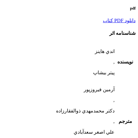
pdf
دانلود PDF كتاب
شناسنامه اثر
اندي هاينز
نویسنده
,
پيتر بيشاپ
آرمين فيروزپور
,
دكتر محمد‌مهدي ذوالفقارزاده
مترجم
,
علي اصغر سعدآبادي