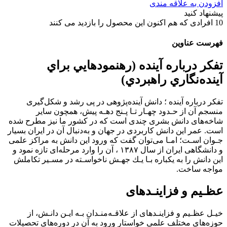
افزودن به علاقه مندی
پیشنهاد کنید
10
افرادی که هم اکنون این محصول را بازدید می کنند
فهرست عناوین
تفكر درباره آينده (رهنمودهايي براي
آينده‌نگاري راهبردي)
تفكر درباره آينده ؛ داﻧﺶ آﻳﻨﺪهﭘﮋوﻫﻰ در ﭘﻰ رﺷﺪ و ﺷﻜﻞﮔﻴﺮى
ﻣﻨﺴﺠﻢ آن از ﺣـﺪود ﭼﻬـﺎر ﺗـﺎ ﭘـﻨﺞ دﻫـﻪ ﭘﻴﺶ، ﻫﻤﭽﻮن ﺳﺎﻳﺮ
ﺷﺎﺧﻪﻫﺎى داﻧﺶ ﺑﺸﺮى ﭼﻨﺪى اﺳﺖ ﻛﻪ در ﻛﺸﻮر ﻣﺎ ﻧﻴﺰ ﻣﻄﺮح ﺷﺪه
اﺳﺖ. ﻋﻤﺮ اﻳﻦ داﻧﺶ ﻛﺎرﺑﺮدى در ﺟﻬﺎن و ﺑﻪدﻧﺒﺎل آن در اﻳﺮان ﺑﺴﻴﺎر
ﺟـﻮان اﺳـﺖ؛ اﻣـﺎ ﻣﻰﺗﻮان ﮔﻔﺖ ﻛﻪ ورود اﻳﻦ داﻧﺶ ﺑﻪ ﻣﺮاﻛﺰ ﻋﻠﻤﻰ
و داﻧﺸﮕﺎﻫﻰ اﻳﺮان از ﺳﺎل ١٣٨٧ ، آن را وارد ﻣﺮﺣﻠﻪاى ﺗﺎزه ﻧﻤﻮد و
اﻳﻦ داﻧﺶ را ﺑﻪ ﻳﻜﺒﺎره ﺑـﺎ ﻳـﻚ ﺟﻬـﺶ ﻧﺎﺧﻮاﺳـﺘﻪ در ﻣﺴـﻴﺮ ﺗﻜﺎﻣﻠﺶ
ﻣﻮاﺟﻪ ﺳﺎﺧﺖ.
ﻋﻈـﻴﻢ و ﻓﺰاﻳﻨـﺪهاى
ﺧﻴـﻞ ﻋﻈـﻴﻢ و ﻓﺰاﻳﻨـﺪهاى از ﻋﻼﻗـﻪﻣﻨـﺪان ﺑـﻪ اﻳـﻦ داﻧـﺶ، از
ﺣﻮزهﻫﺎى ﻣﺨﺘﻠﻒ ﻋﻠﻤﻰ ﺧﻮاﺳﺘﺎر ورود ﺑﻪ آن در دورهﻫﺎى ﺗﺤﺼﻴﻼت