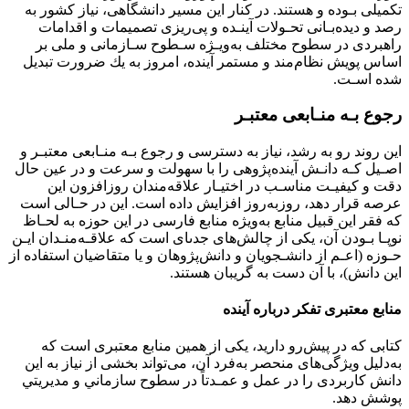
ﺗﻜﻤﻴﻠﻰ ﺑـﻮده و ﻫﺴﺘﻨﺪ. در ﻛﻨﺎر اﻳﻦ ﻣﺴﻴﺮ داﻧﺸﮕﺎﻫﻰ، ﻧﻴﺎز ﻛﺸﻮر ﺑﻪ
رﺻﺪ و دﻳﺪهﺑـﺎﻧﻰ ﺗﺤـﻮﻻت آﻳﻨـﺪه و ﭘﻰرﻳﺰى ﺗﺼﻤﻴﻤﺎت و اﻗﺪاﻣﺎت
راﻫﺒﺮدى در ﺳﻄﻮح ﻣﺨﺘﻠﻒ ﺑﻪوﻳـﮋه ﺳـﻄﻮح ﺳـﺎزﻣﺎﻧﻰ و ﻣﻠﻰ ﺑﺮ
اﺳﺎس ﭘﻮﻳﺶ ﻧﻈﺎمﻣﻨﺪ و ﻣﺴﺘﻤﺮ آﻳﻨﺪه، اﻣﺮوز ﺑﻪ ﻳﻚ ﺿﺮورت ﺗﺒﺪﻳﻞ
ﺷﺪه اﺳـﺖ.
رﺟﻮع ﺑـﻪ ﻣﻨـﺎﺑﻌﻰ ﻣﻌﺘﺒـﺮ
اﻳﻦ روﻧﺪ رو ﺑﻪ رﺷﺪ، ﻧﻴﺎز ﺑﻪ دﺳﺘﺮﺳﻰ و رﺟﻮع ﺑـﻪ ﻣﻨـﺎﺑﻌﻰ ﻣﻌﺘﺒـﺮ و
اﺻـﻴﻞ ﻛـﻪ داﻧـﺶ آﻳﻨﺪهﭘﮋوﻫﻰ را ﺑﺎ ﺳﻬﻮﻟﺖ و ﺳﺮﻋﺖ و در ﻋﻴﻦ ﺣﺎل
دﻗﺖ و ﻛﻴﻔﻴـﺖ ﻣﻨﺎﺳـﺐ در اﺧﺘﻴـﺎر ﻋﻼﻗﻪﻣﻨﺪان روزاﻓﺰون اﻳﻦ
ﻋﺮﺻﻪ ﻗﺮار دﻫﺪ، روزﺑﻪروز اﻓﺰاﻳﺶ داده اﺳﺖ. اﻳﻦ در ﺣـﺎﻟﻰ اﺳﺖ
ﻛﻪ ﻓﻘﺮ اﻳﻦ ﻗﺒﻴﻞ ﻣﻨﺎﺑﻊ ﺑﻪوﻳﮋه ﻣﻨﺎﺑﻊ ﻓﺎرﺳﻰ در اﻳﻦ ﺣﻮزه ﺑﻪ ﻟﺤـﺎظ
ﻧﻮﭘـﺎ ﺑـﻮدن آن، ﻳﻜﻰ از ﭼﺎﻟﺶﻫﺎى ﺟﺪىاى اﺳﺖ ﻛﻪ ﻋﻼﻗـﻪﻣﻨـﺪان اﻳـﻦ
ﺣـﻮزه (اﻋـﻢ از داﻧﺸـﺠﻮﻳﺎن و داﻧﺶﭘﮋوﻫﺎن و ﻳﺎ ﻣﺘﻘﺎﺿﻴﺎن اﺳﺘﻔﺎده از
اﻳﻦ داﻧﺶ)، ﺑﺎ آن دﺳﺖ ﺑﻪ ﮔﺮﻳﺒﺎن ﻫﺴﺘﻨﺪ.
ﻣﻨﺎﺑﻊ ﻣﻌﺘﺒﺮى تفكر درباره آينده
ﻛﺘﺎﺑﻰ ﻛﻪ در ﭘﻴﺶرو دارﻳﺪ، ﻳﻜﻰ از ﻫﻤﻴﻦ ﻣﻨﺎﺑﻊ ﻣﻌﺘﺒﺮى اﺳﺖ ﻛﻪ
ﺑﻪدﻟﻴﻞ وﻳﮋﮔﻰﻫﺎى ﻣﻨﺤﺼﺮ ﺑﻪﻓﺮد آن، ﻣﻰﺗﻮاﻧﺪ ﺑﺨﺸﻰ از ﻧﻴﺎز ﺑﻪ اﻳﻦ
داﻧﺶ ﻛﺎرﺑﺮدى را در ﻋﻤﻞ و ﻋﻤـﺪﺗﺎً در سطوح سازماني و مديريتي
پوشش دهد.