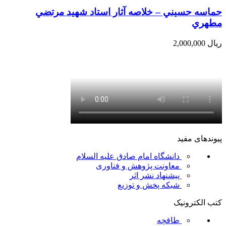
حماسه حسيني – خلاصه آثار استاد شهيد مرتضي
مطهري
ریال
2,000,000
پیوندهای مفید
دانشگاه امام صادق علیه السلام
معاونت پژوهش و فناوری
پیشنهاد نشر اثر
شبکه پخش و توزیع
کتب الکترونیک
طاقچه