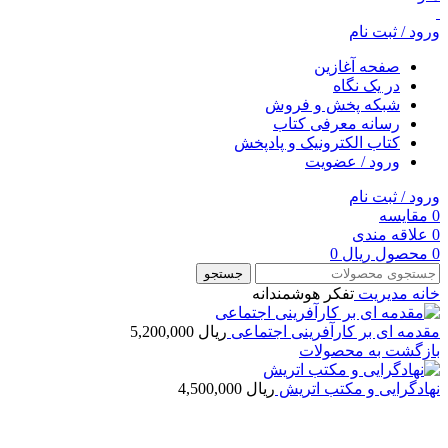
ورود / ثبت نام
صفحه آغازین
در یک نگاه
شبکه پخش و فروش
رسانه معرفی کتاب
کتاب الکترونیک و پادپخش
ورود / عضویت
ورود / ثبت نام
0
مقایسه
0
علاقه مندی
0
محصول
ریال
0
جستجو
خانه
مديريت
تفكر هوشمندانه
مقدمه ای بر کارآفرینی اجتماعی
ریال
5,200,000
بازگشت به محصولات
نهادگرايی و مکتب اتريش
ریال
4,500,000