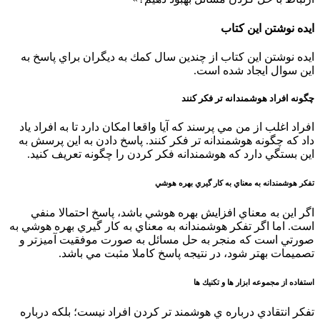
ايده نوشتن اين كتاب
ايده نوشتن اين كتاب از چندين سال كمك به ديگران براي پاسخ به
اين سوال ايجاد شده است.
چگونه افراد هوشمندانه تر فكر كنند
افراد اغلب از من مي پرسند كه آيا واقعا امكان دارد تا به افراد ياد
داد كه چگونه هوشمندانه تر فكر كنند. پاسخ دادن به اين پرسش به
اين بستگي دارد كه هوشمندانه فكر كردن را چگونه تعريف كنيد.
تفكر هوشمندانه به معناي به كار گيري بهره هوشي
اگر اين به معناي افزايش بهره هوشي باشد، پاسخ احتمالا منفي
است. اما اگر تفكر هوشمندانه به معناي به كار گيري بهره هوشي به
صورتي است كه منجر به حل مسائل به صورت موفقيت آميزتر و
تصميمات بهتر شود، در نتيجه پاسخ كاملا مثبت مي باشد.
استفاده از مجموعه ابزار ها و تكنيك ها
تفكر انتقادي درباره ي هوشمند تر كردن افراد نيست؛ بلكه درباره