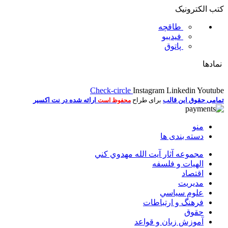
کتب الکترونیک
طاقچه
فیدیبو
پاتوق
نمادها
Check-circle
Instagram
Linkedin
Youtube
تمامی حقوق این قالب
برای طراح
ارائه شده در نت اکسیر
محفوظ است
منو
دسته بندی ها
مجموعه آثار آيت الله مهدوي كني
الهیات و فلسفه
اقتصاد
مديريت
علوم سياسي
فرهنگ و ارتباطات
حقوق
آموزش زبان و قواعد