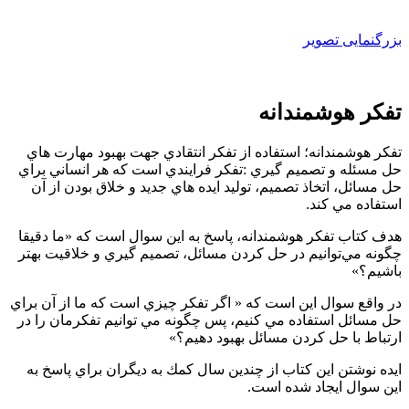
بزرگنمایی تصویر
تفكر هوشمندانه
تفكر هوشمندانه؛ استفاده از تفكر انتقادي جهت بهبود مهارت هاي
حل مسئله و تصميم گيري :تفكر فرايندي است كه هر انساني براي
حل مسائل، اتخاذ تصميم، توليد ايده هاي جديد و خلاق بودن از آن
استفاده مي كند.
هدف كتاب تفكر هوشمندانه، پاسخ به اين سوال است كه «ما دقيقا
چگونه مي‌توانيم در حل كردن مسائل، تصميم گيري و خلاقيت بهتر
باشيم؟»
در واقع سوال اين است كه « اگر تفكر چيزي است كه ما از آن براي
حل مسائل استفاده مي كنيم، پس چگونه مي توانيم تفكرمان را در
ارتباط با حل كردن مسائل بهبود دهيم؟»
ايده نوشتن اين كتاب از چندين سال كمك به ديگران براي پاسخ به
اين سوال ايجاد شده است.