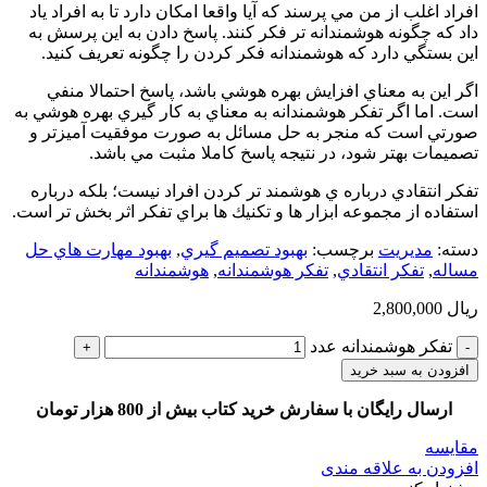
افراد اغلب از من مي پرسند كه آيا واقعا امكان دارد تا به افراد ياد
داد كه چگونه هوشمندانه تر فكر كنند. پاسخ دادن به اين پرسش به
اين بستگي دارد كه هوشمندانه فكر كردن را چگونه تعريف كنيد.
اگر اين به معناي افزايش بهره هوشي باشد، پاسخ احتمالا منفي
است. اما اگر تفكر هوشمندانه به معناي به كار گيري بهره هوشي به
صورتي است كه منجر به حل مسائل به صورت موفقيت آميزتر و
تصميمات بهتر شود، در نتيجه پاسخ كاملا مثبت مي باشد.
تفكر انتقادي درباره ي هوشمند تر كردن افراد نيست؛ بلكه درباره
استفاده از مجموعه ابزار ها و تكنيك ها براي تفكر اثر بخش تر است.
دسته:
مديريت
برچسب:
بهبود تصميم گيري
,
بهبود مهارت هاي حل
مساله
,
تفكر انتقادي
,
تفكر هوشمندانه
,
هوشمندانه
ریال
2,800,000
تفكر هوشمندانه عدد
افزودن به سبد خرید
ارسال رایگان با سفارش خرید کتاب بیش از 800 هزار تومان
مقایسه
افزودن به علاقه مندی