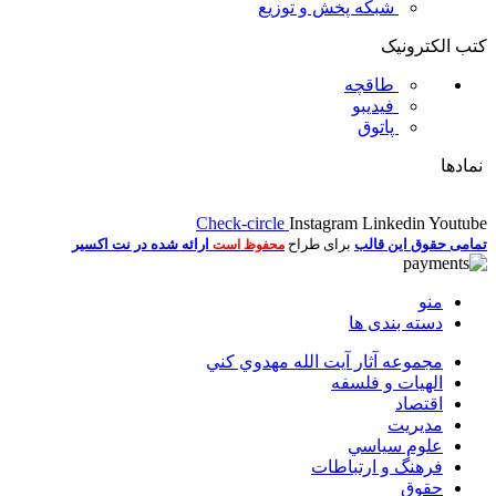
شبکه پخش و توزیع
کتب الکترونیک
طاقچه
فیدیبو
پاتوق
نمادها
Check-circle
Instagram
Linkedin
Youtube
تمامی حقوق این قالب
برای طراح
ارائه شده در نت اکسیر
محفوظ است
منو
دسته بندی ها
مجموعه آثار آيت الله مهدوي كني
الهیات و فلسفه
اقتصاد
مديريت
علوم سياسي
فرهنگ و ارتباطات
حقوق