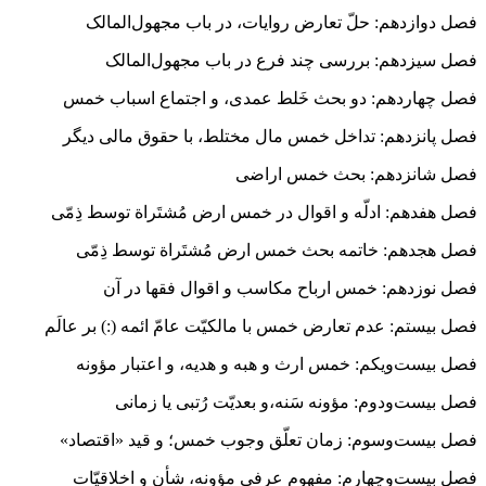
فصل دوازدهم: حلّ تعارض روایات،‌ در باب مجهول‌المالک
فصل سیزدهم: بررسی چند فرع در باب مجهول‌المالک
فصل چهاردهم: دو بحث خَلط عمدی، و اجتماع اسباب خمس
فصل پانزدهم: تداخل خمس مال مختلط، با حقوق مالی دیگر
فصل شانزدهم: بحث خمس اراضی
فصل هفدهم: ادلّه و اقوال در خمس ارض مُشتَراة توسط ذِمّی
فصل هجدهم: خاتمه بحث خمس ارض مُشتَراة توسط ذِمّی
فصل نوزدهم: خمس ارباح مکاسب و اقوال فقها در آن
فصل بیستم: عدم تعارض خمس با مالکیّت عامّ ائمه (:) بر عالَم
فصل بیست‌ویکم: خمس ارث و هبه و هدیه، و اعتبار مؤونه
فصل بیست‌ودوم: مؤونه سَنه،‌و بعدیّت رُتبی یا زمانی
فصل بیست‌وسوم: زمان تعلّق وجوب خمس؛ و قید «اقتصاد»
فصل بیست‌وچهارم: مفهوم عرفی مؤونه، شأن و اخلاقیّات