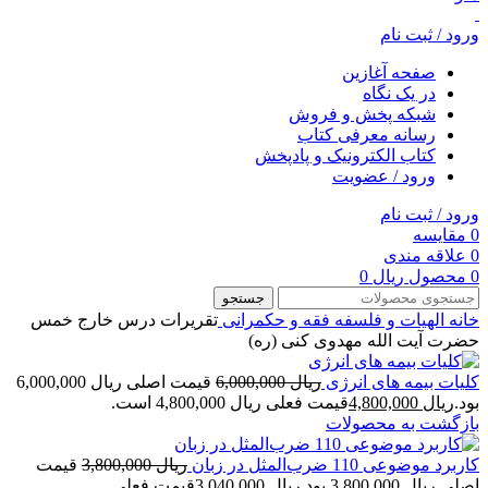
ورود / ثبت نام
صفحه آغازین
در یک نگاه
شبکه پخش و فروش
رسانه معرفی کتاب
کتاب الکترونیک و پادپخش
ورود / عضویت
ورود / ثبت نام
0
مقایسه
0
علاقه مندی
0
محصول
ریال
0
جستجو
خانه
الهیات و فلسفه
فقه و حکمرانی
تقریرات درس خارج خمس
حضرت آیت الله مهدوی کنی (ره)
کلیات بیمه های انرژی
ریال
6,000,000
قیمت اصلی ریال 6,000,000
بود.
ریال
4,800,000
قیمت فعلی ریال 4,800,000 است.
بازگشت به محصولات
کاربرد موضوعی 110 ضرب‌المثل در زبان
ریال
3,800,000
قیمت
اصلی ریال 3,800,000 بود.
ریال
3,040,000
قیمت فعلی