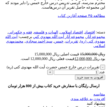
محترم مدرسه، کرسی تدریس درس خارج خمس را دایر مودند که
این مجموعه حاصل تقریر آن درس‌هاست.
مطالعه ۳۵ صفحه آغازین کتاب
دسته:
اقتصاد
,
اقتصاد اسلامی
,
الهیات و فلسفه
,
فقه و حکمرانی
,
مجموعه آثار
,
مجموعه آثار آيت الله مهدوي كني
برچسب:
آیت الله
مهدوی کنی (ره)
,
تقریرات
,
خمس
,
سید احمد سجادی
,
محمدمهدی
اسلامی
ریال
15,000,000
قیمت اصلی ریال 15,000,000
بود.
ریال
12,000,000
قیمت فعلی ریال 12,000,000 است.
تقریرات درس خارج خمس حضرت آیت الله مهدوی کنی (ره)
عدد
افزودن به سبد خرید
ارسال رایگان با سفارش خرید کتاب بیش از 800 هزار تومان
مقایسه
افزودن به علاقه مندی
پیشنهاد کنید