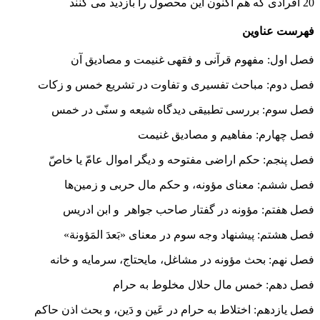
20
افرادی که هم اکنون این محصول را بازدید می کنند
فهرست عناوین
فصل اول: مفهوم قرآنی و فقهی غنیمت و مصادیق آن
فصل دوم: مباحث تفسیری و تفاوت در تشریع خمس و زکات
فصل سوم: بررسی تطبیقی دیدگاه شیعه و سنّی در خمس
فصل چهارم: مفاهیم و مصادیق غنیمت
فصل پنجم: حکم اراضی مفتوحه و دیگر اموال عامّ یا خاصّ
فصل ششم: معنای مؤونه، و حکم مال حربی و زمین‌ها
فصل هفتم: مؤونه در گفتار صاحب جواهر و ابن ادریس
فصل هشتم: پیشنهاد وجه سوم در معنای «بَعدَ المَؤونة»
فصل نهم: بحث مؤونه در مشاغل، مایحتاج، سرمایه و خانه
فصل دهم: خمس مال حلال مخلوط به حرام
فصل یازدهم: اختلاط به حرام در عَین و دَین، و بحث اذن حاکم