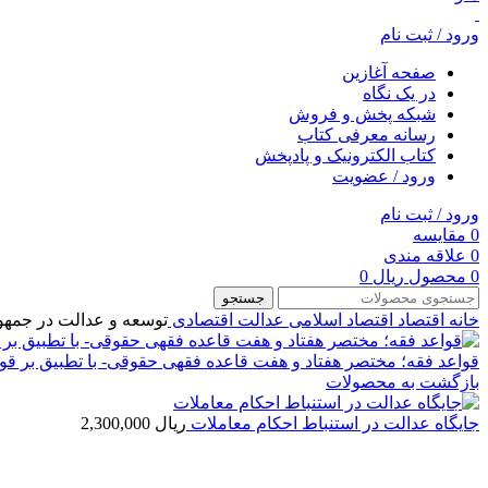
ورود / ثبت نام
صفحه آغازین
در یک نگاه
شبکه پخش و فروش
رسانه معرفی کتاب
کتاب الکترونیک و پادپخش
ورود / عضویت
ورود / ثبت نام
0
مقایسه
0
علاقه مندی
0
محصول
ریال
0
جستجو
خانه
اقتصاد
اقتصاد اسلامی
عدالت اقتصادی
توسعه و عدالت در جمهور
قواعد فقه؛ مختصر هفتاد و هفت قاعده فقهی حقوقی- با تطبیق بر قوا
بازگشت به محصولات
جایگاه عدالت در استنباط احکام معاملات
ریال
2,300,000