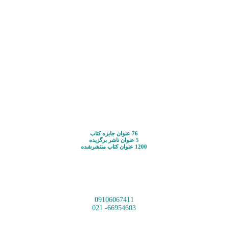
76 عنوان جایزه کتاب
5 عنوان ناشر برگزیده
1200 عنوان کتاب منتشرشده
09106067411
66954603- 021