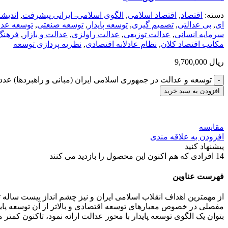
دسته:
اقتصاد
,
اقتصاد اسلامی
,
الگوی اسلامی- ایرانی پیشرفت
,
اندیش
ای
,
بی عدالتی
,
تصمیم گیری
,
توسعه پایدار
,
توسعه صنعتی
,
توسعه عدا
سرمایه انسانی
,
عدالت توزیعی
,
عدالت راولزی
,
عدالت و بازار
,
فرهنگ
مکاتب اقتصاد کلان
,
نظام عادلانه اقتصادی
,
نظریه پردازی توسعه
ریال
9,700,000
توسعه و عدالت در جمهوری اسلامی ایران (مبانی و راهبردها) عدد
افزودن به سبد خرید
مقایسه
افزودن به علاقه مندی
پیشنهاد کنید
14
افرادی که هم اکنون این محصول را بازدید می کنند
فهرست عناوین
از مهمترین اهداف انقلاب اسلامی ایران و نیز چشم انداز بیست سال
مفصلی در خصوص معیارهای توسعه اقتصادی و بالاتر از آن توسعه پای
بتوان یک الگوی توسعه پایدار با محور عدالت ارائه نمود، تاکنون کمتر 