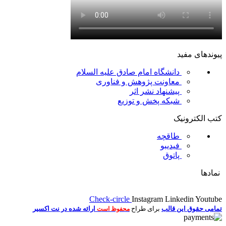
پیوندهای مفید
دانشگاه امام صادق علیه السلام
معاونت پژوهش و فناوری
پیشنهاد نشر اثر
شبکه پخش و توزیع
کتب الکترونیک
طاقچه
فیدیبو
پاتوق
نمادها
Check-circle
Instagram
Linkedin
Youtube
تمامی حقوق این قالب
برای طراح
ارائه شده در نت اکسیر
محفوظ است