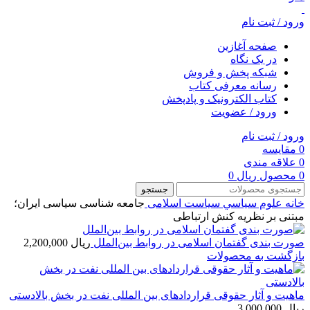
ورود / ثبت نام
صفحه آغازین
در یک نگاه
شبکه پخش و فروش
رسانه معرفی کتاب
کتاب الکترونیک و پادپخش
ورود / عضویت
ورود / ثبت نام
0
مقایسه
0
علاقه مندی
0
محصول
ریال
0
جستجو
خانه
علوم سياسي
سیاست اسلامی
جامعه شناسی سیاسی ایران؛
مبتنی بر نظریه کنش ارتباطی
صورت بندی گفتمان اسلامی در روابط بین‌الملل
ریال
2,200,000
بازگشت به محصولات
ماهیت و آثار حقوقی قراردادهای بین المللی نفت در بخش بالادستی
ریال
3,000,000