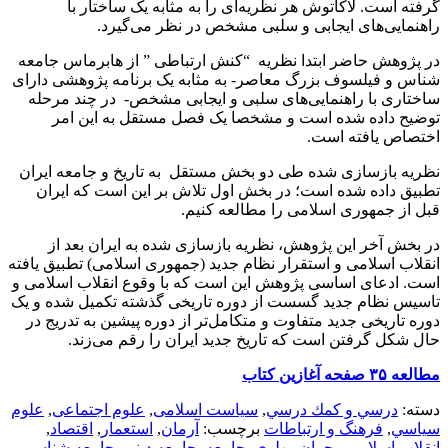
گرفته است. لاکاتوش هر نظریه‌ای را به مثابه یک ساختار با
راهنمایی‌های ایجابی و سلبی مشخص در نظر می‌گیرد.
در پژوهش حاضر ابتدا نظریه “کنش ارتباطی ” از هابرماس جامعه
شناس و فیلسوف بزرگ معاصر- به مثابه یک برنامه پژوهشی دارای
ساختاری با راهنمایی‌های سلبی و ایجابی مشخص- در چند مرحله
توضیح داده شده است و مشخصا یک فصل مستقل به این امر
اختصاص یافته است.
نظریه بازسازی شده طی دو بخش مستقل به تاریخ و جامعه ایران
تطبیق داده شده است؛ در بخش اول تلاش بر این است که ایران
قبل از جمهوری اسلامی را مطالعه کنیم.
در بخش آخر این پژوهش، نظریه باز‌سازی شده به ایران بعد از
انقلاب اسلامی و استقرار نظام جدید (جمهوری اسلامی) تطبیق یافته
است. ادعای اساسی پژوهش این است که با وقوع انقلاب اسلامی و
تاسیس نظام جدید گسست از دوره تاریخی گذشته تکمیل شده و یک
دوره تاریخی جدید متفاوت و متکامل‌تر از دوره پیشین به تدریج در
حال شکل گرفتن است که تاریخ جدید ایران را رقم می‌زند.
مطالعه ۳۵ صفحه آغازین کتاب
دسته:
درسي و كمك درسي
,
سیاست اسلامی
,
علوم اجتماعی
,
علوم
سياسي
,
فرهنگ و ارتباطات
برچسب:
آرمان
,
استعمار
,
اقتصاد
,
انقلاب اسلامی
,
بحران
,
پهلوی
,
جامعه
,
جامعه دینی
,
جامعه شناسی