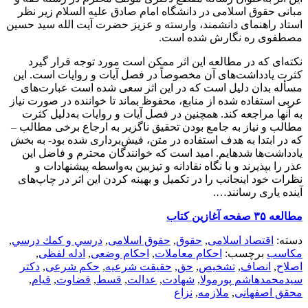
مبانی حقوق اسلامی در دانشگاه امام صادق علیه السلام زیر نظر
استاد راهنمای دانشمند، وارسته و عزیز حضرت آیت الله سید حسین
مصطفوی ره نگارش شده است.
نکته‌ای که در مطالعه این اثر ممکن است مورد توجه قرار گیرد
کثرت یادداشت‌های آن مخصوصاً در فصل آیات و روایات است. این
مسأله بدان دلیل است که در این اثر سعی شده است عبارت‌های
عربی استفاده شده از منابع، محفوظ بماند تا خواننده در صورت نیاز
به آنها مراجعه کند. همچنین در فصل آیات و روایات به‌دلیل کثرت
مطالب و نیاز به جامع بودن تحقیق ناگزیر به ارجاع برخی مطالب –
که در ابتدا به هدف استفاده در متن، فیش‌برداری شده بود- به بخش
یادداشت‌ها شده‍ایم‌‌. امید است که خوانندگان محترم و فاضل این
عذر را بپذیرند و با نگاه نقادانه و تیز‌بین به‌واسطه پیشنهادات و
نظرات خود اینجانب را در تکمیل و بهینه کردن این اثر در چاپ‌های
آینده یاری رسانند….
مطالعه ۳۵ صفحه آغازین کتاب
دسته:
اقتصاد اسلامی
,
حقوق
,
حقوق اسلامی
,
درسي و كمك درسي
,
مکاسب
برچسب:
احکام معاملات
,
احکام وضعی
,
ادله لفظی
,
اصلاح
,
انصاف
,
تشخیص
,
حق
,
حقیقت شرعیه
,
حکم شرعی
,
دکتر
سیدمحمدهاشم پورمولا
,
شهادت
,
عدالت
,
قسط
,
قضاوت
,
قیام
,
محقق اصفهانی
,
ملازمه
,
نزاع