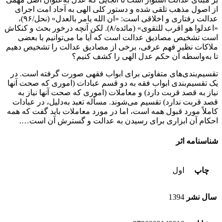
از اصول مذهب تلقی شده و دستور کلی الهی به آحاد امت اجرای
عدالت رفتاری و اخلاقی است: «ان الله یامر بالعدل» (نحل/۹۶)،
«اعدلوا هو اقرب للتقوی» (مائده/۸). لکن آنچه درخور بحث و کنکاش
است تشخیص مصادیق عدالت است که آیا ما می‌توانیم با بعضی
ملاکات نظیر فهم عرفی، برخی از مصادیق عدالت را تشخیص دهیم
تا به‌واسطه آن حکم عدل الهی را کشف کنیم؟
تقسیم‌بندی‌های متفاوتی برای ابواب فقهی صورت گرفته است. در
یک تقسیم‌بندی ابواب فقه به دو قسم عبادات (اموری که صحت آنها
نیاز به قصد قربت دارد) و معاملات (اموری که صحت آنها نیاز به
قصد قربت ندارد) تقسیم می‌شوند. مسأله تعبد به‌دلیل، در عبادات
کاملاً مورد قبول همه است، اما در مورد معاملات باید گفت که همه
احکام آن ابزاری برای رسیدن به عدالت و گسترش آن است….
شناسنامه اثر
چاپ
اول
سال نشر
1394