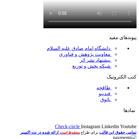
پیوندهای مفید
دانشگاه امام صادق علیه السلام
معاونت پژوهش و فناوری
پیشنهاد نشر اثر
شبکه پخش و توزیع
کتب الکترونیک
طاقچه
فیدیبو
پاتوق
نمادها
Check-circle
Instagram
Linkedin
Youtube
تمامی حقوق این قالب
برای طراح
ارائه شده در نت اکسیر
محفوظ است