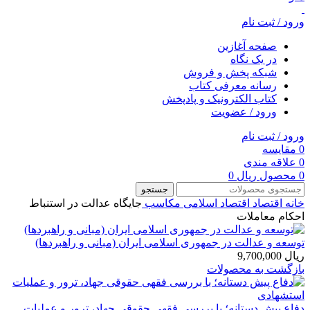
ورود / ثبت نام
صفحه آغازین
در یک نگاه
شبکه پخش و فروش
رسانه معرفی کتاب
کتاب الکترونیک و پادپخش
ورود / عضویت
ورود / ثبت نام
0
مقایسه
0
علاقه مندی
0
محصول
ریال
0
جستجو
خانه
اقتصاد
اقتصاد اسلامی
مکاسب
جایگاه عدالت در استنباط
احکام معاملات
توسعه و عدالت در جمهوری اسلامی ایران (مبانی و راهبردها)
ریال
9,700,000
بازگشت به محصولات
دفاع پیش دستانه؛ با بررسی فقهی حقوقی جهاد، ترور و عملیات