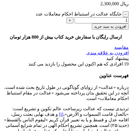
ریال
2,300,000
جایگاه عدالت در استنباط احکام معاملات عدد
افزودن به سبد خرید
ارسال رایگان با سفارش خرید کتاب بیش از 800 هزار تومان
مقایسه
افزودن به علاقه مندی
پیشنهاد کنید
19
افرادی که هم اکنون این محصول را بازدید می کنند
فهرست عناوین
درباره «عدالت» از زوایای گوناگونی در طول تاریخ بحث شده است.
آنچه در این تحقیق بدان پرداخته می‌شود «عدالت در مقام استنباط
احکام معاملات» است.
تردیدی نیست که عدالت زیرساخت عالم تکوین و تشریع است:
«بالعدل قامت السموات و الارض»،
[i]
و هدف نهایی بعثت رسل،
اقامه عدل و قسط و یا به تعبیر قرآن کریم «لیقوم الناس بالقسط»
(حدید/۲۵) است. همچنین تشریع احکام الهی در تمام شرایع آسمانی
بر مبنای عدالت استوار است تا آنجایی که عدل به‌عنوان اصل مهمی