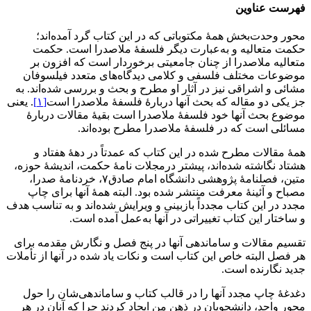
فهرست عناوین
محور وحدت‌بخش همۀ مکتوباتی که در این کتاب گرد آمده‌اند؛
حکمت متعالیه و به‌عبارت دیگر فلسفۀ ملاصدرا است. حکمت
متعالیه ملاصدرا از چنان جامعیتی برخوردار است که افزون بر
موضوعات مختلف فلسفی و کلامی دیدگاه‌های متعدد فیلسوفان
مشائی و اشراقی نیز در آثار او مطرح و بحث و بررسی شده‌اند. به
جز یکی دو مقاله که بحث آنها دربارۀ فلسفۀ ملاصدرا است
[۱]
. یعنی
موضوع‌ بحث آنها خود فلسفۀ ملاصدرا است بقیۀ مقالات دربارۀ
مسائلی است که در فلسفۀ ملاصدرا مطرح بوده‌اند.
همۀ مقالات مطرح شده در این کتاب که عمدتاً در دهۀ هفتاد و
هشتاد نگاشته شده‌اند، پیشتر درمجلات نامۀ حکمت، اندیشۀ حوزه،
متین، فصلنامۀ پژوهشی دانشگاه امام صادق۷، خردنامۀ صدرا،
مصباح و آئینۀ معرفت منتشر شده بود. البته همۀ آنها برای چاپ
مجدد در این کتاب مجدداً بازبینی و ویرایش شده‌اند و به تناسب هدف
و ساختار این کتاب تغییراتی در آنها به‌عمل آمده است.
تقسیم مقالات و ساماندهی آنها در پنج فصل و نگارش مقدمه برای
هر فصل البته خاص این کتاب است و نکات یاد شده در آنها از تأملات
جدید نگارنده است.
دغدغۀ چاپ مجدد آنها را در قالب کتاب و ساماندهی‌شان را حول
محور واحد، دانشجویان در ذهن من ایجاد کردند چرا که آنان در هر