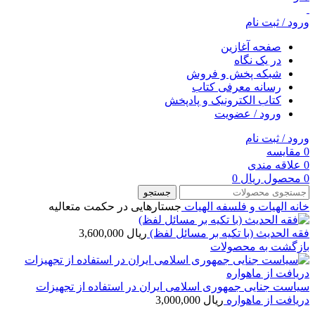
ورود / ثبت نام
صفحه آغازین
در یک نگاه
شبکه پخش و فروش
رسانه معرفی کتاب
کتاب الکترونیک و پادپخش
ورود / عضویت
ورود / ثبت نام
0
مقایسه
0
علاقه مندی
0
محصول
ریال
0
جستجو
خانه
الهیات و فلسفه
الهيات
جستارهایی در حکمت متعالیه
فقه الحدیث (با تکیه بر مسائل لفظ)
ریال
3,600,000
بازگشت به محصولات
سیاست جنایی جمهوری اسلامی ایران در استفاده از تجهیزات
دریافت از ماهواره
ریال
3,000,000