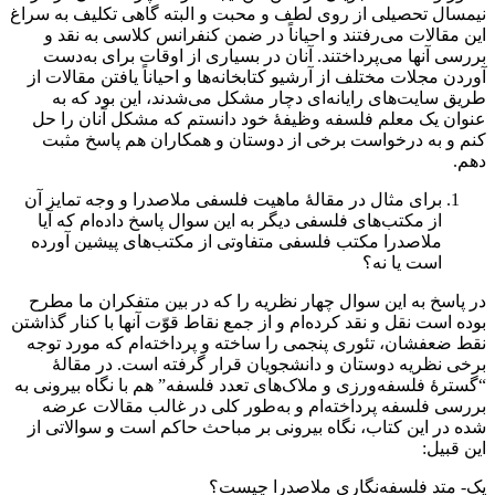
نیمسال تحصیلی از روی لطف و محبت و البته گاهی تکلیف به سراغ
این مقالات می‌رفتند و احیاناً در ضمن کنفرانس کلاسی به نقد و
بررسی آنها می‌پرداختند. آنان در بسیاری از اوقات برای به‌دست
آوردن مجلات مختلف از آرشیو کتابخانه‌ها و احیاناً یافتن مقالات از
طریق سایت‌های رایانه‌ای دچار مشکل می‌شدند، این بود که به
عنوان یک معلم فلسفه وظیفۀ خود دانستم که مشکل آنان را حل
کنم و به درخواست برخی از دوستان و همکاران هم پاسخ مثبت
دهم.
برای مثال در مقالۀ ماهیت فلسفی ملاصدرا و وجه تمایز آن
از مکتب‌های فلسفی دیگر به‌ این سوال پاسخ داده‌ام که آیا
ملاصدرا مکتب فلسفی متفاوتی از مکتب‌های پیشین آورده
است یا نه؟
در پاسخ به این سوال چهار نظریه را که در بین متفکران ما مطرح
بوده است نقل و نقد کرده‌ام و از جمع نقاط قوّت آنها با کنار گذاشتن
نقط ضعفشان، تئوری پنجمی را ساخته و پرداخته‌ام که مورد توجه
برخی نظریه دوستان و دانشجویان قرار گرفته است. در مقالۀ
“‌گسترۀ فلسفه‌ورزی و ملاک‌های تعدد فلسفه” هم با نگاه بیرونی به
بررسی فلسفه پرداخته‌ام و به‌طور کلی در غالب مقالات عرضه
شده در این کتاب، نگاه بیرونی بر مباحث حاکم است و سوالاتی از
این قبیل‌:
یک- متد فلسفه‌نگاری ملاصدرا چیست؟