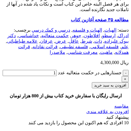
برای هر فصل البته خاص این کتاب است و نکات یاد شده در آنها از
تاملات جدید نگارنده است.
مطالعه ۳۵ صفحه آغازین کتاب
دسته:
الهيات
,
الهیات و فلسفه
,
درسي و كمك درسي
برچسب:
ادراک
,
ارسطو
,
افلاطون
,
جوهر
,
حکمت متعالیه
,
خداشناسی
,
دکتر
بیوک علیزاده
,
ذات
,
شرط
,
عاقل
,
عرض
,
عرفان
,
علامه طباطبائی
,
علم
,
فلسفه اسلامی
,
فلسفه تطبیقی
,
قرائت نقادانه
,
قرائت
همدلانه
,
ماهیت
,
معرفت شناسی
,
ملاصدرا
ریال
4,300,000
جستارهایی در حکمت متعالیه عدد
افزودن به سبد خرید
ارسال رایگان با سفارش خرید کتاب بیش از 800 هزار تومان
مقایسه
افزودن به علاقه مندی
پیشنهاد کنید
10
افرادی که هم اکنون این محصول را بازدید می کنند