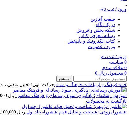
ورود / ثبت نام
صفحه آغازین
در یک نگاه
شبکه پخش و فروش
رسانه معرفی کتاب
کتاب الکترونیک و پادپخش
ورود / عضویت
ورود / ثبت نام
0
مقایسه
0
علاقه مندی
0
محصول
ریال
0
جستجو
خانه
فرهنگ و ارتباطات
فرهنگ و تمدن
حركت الهي؛ تحليل تمدني راه‌پ
آموزش رسانه‌ای؛ یادگیری، سواد رسانه‌ای و فرهنگ معاصر
ریال
2,700,000
بازگشت به محصولات
عاشورا پژوهی؛ شناخت و تحلیل قیام عاشورا- جلد اول
ریال
2,100,000