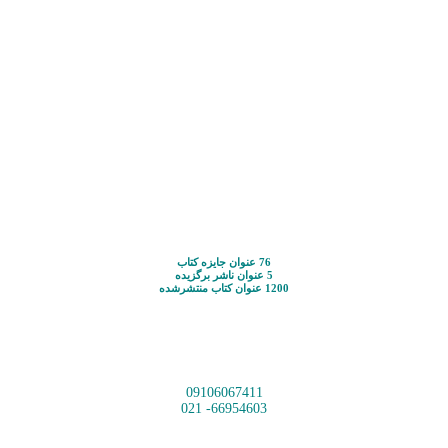
76 عنوان جایزه کتاب
5 عنوان ناشر برگزیده
1200 عنوان کتاب منتشرشده
09106067411
66954603- 021