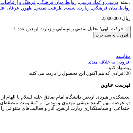
دسته:
درسي و كمك درسي
,
روابط میان فرهنگی
,
فرهنگ و ارتباطات
,
روابط ميان فرهنگي
,
زيارت
,
شيعه
,
ظرفيت تمدني
,
ظهور
,
عرفان
,
فل
ریال
2,000,000
حركت الهي؛ تحليل تمدني راه‌پيمايي و زيارت اربعين عدد
افزودن به سبد خرید
مقایسه
افزودن به علاقه مندی
پیشنهاد کنید
20
افرادی که هم اکنون این محصول را بازدید می کنند
فهرست عناوین
اندیشكده راهبردی اربعین دانشگاه امام صادق علیه‌السلام با الهام 
دو عرصه مهم “آینده‌اندیشی مهدوی و تمدنی” و “مقاومت منطقه‌ای 
اجتماعی و سیاستگذاری زیارت اربعین، آثار و فعالیت‌های متنوعی را از سال 1394 تاکنون به ثمر ر