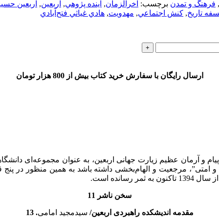
فرهنگ و تمدن
برچسب:
آخرالزمان
,
آينده پژوهي
,
اربعين
,
اربعين حسي
سفه تاريخ
,
كنش اجتماعي
,
مهدويت
,
هادي غياثي فتح‌آبادي
ارسال رایگان با سفارش خرید کتاب بیش از 800 هزار تومان
از پیام و آرمان عظیم زیارت جهانی اربعین، به عنوان مجموعه‌ای دانش
و امتی”، مرجعیت و الهام‌بخشی داشته باشد به همین منظور در پنج ق
سانده است.
سخن ناشر
11
مقدمه اندیشکده راهبردی اربعین/
سیدمجید امامی
.
13