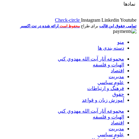
نمادها
Check-circle
Instagram
Linkedin
Youtube
تمامی حقوق این قالب
برای طراح
ارائه شده در نت اکسیر
محفوظ است
منو
دسته بندی ها
مجموعه آثار آيت الله مهدوي كني
الهیات و فلسفه
اقتصاد
مديريت
علوم سياسي
فرهنگ و ارتباطات
حقوق
آموزش زبان و قواعد
مجموعه آثار آيت الله مهدوي كني
الهیات و فلسفه
اقتصاد
مديريت
علوم سياسي