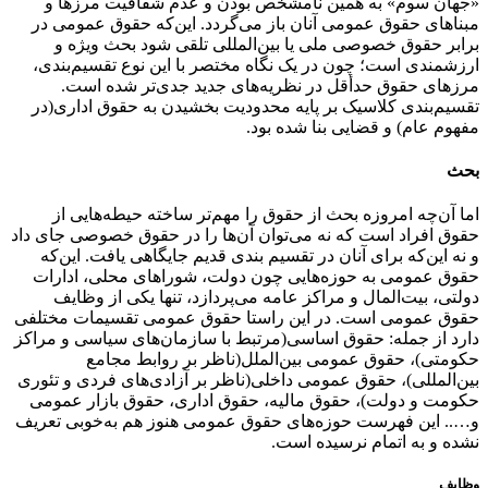
«جهان سوم» به همین نامشخص بودن و عدم شفافیت مرز‌ها و
مبناهای حقوق عمومی آنان باز می‌گردد. این‌که حقوق عمومی در
برابر حقوق خصوصی ملی یا بین‌المللی تلقی شود بحث ویژه و
ارزشمندی است؛ چون در یک نگاه مختصر با این نوع تقسیم‌بندی،
مرزهای حقوق حدأقل در نظریه‌های جدید جدی‌تر شده است.
تقسیم‌بندی کلاسیک بر پایه محدودیت بخشیدن به حقوق اداری(در
مفهوم عام) و قضایی بنا شده بود.
بحث
اما آن‌چه امروزه بحث از حقوق را مهم‌تر ‌ساخته حیطه‌هایی از
حقوق افراد است که نه می‌توان آن‌ها را در حقوق خصوصی جای داد
و نه این‌که برای آنان در تقسیم بندی قدیم جایگاهی یافت. این‌که
حقوق عمومی به حوزه‌هایی چون دولت، شوراهای محلی، ادارات
دولتی، بیت‌المال و مراکز عامه می‌پردازد، تنها یکی از وظایف
حقوق عمومی است. در این راستا حقوق عمومی تقسیمات مختلفی
دارد از جمله: حقوق اساسی(مرتبط با سازمان‌های سیاسی و مراکز
حکومتی)، حقوق عمومی بین‌الملل(ناظر بر روابط مجامع
بین‌المللی)، حقوق عمومی داخلی(ناظر بر آزادی‌های فردی و تئوری
حکومت و دولت)، حقوق مالیه، حقوق اداری، حقوق بازار عمومی
و….. این فهرست حوزه‌های حقوق عمومی هنوز هم به‌خوبی تعریف
نشده و به اتمام نرسیده است.
وظایف