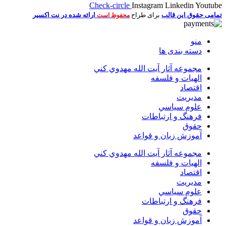
Check-circle
Instagram
Linkedin
Youtube
تمامی حقوق این قالب
برای طراح
ارائه شده در نت اکسیر
محفوظ است
منو
دسته بندی ها
مجموعه آثار آيت الله مهدوي كني
الهیات و فلسفه
اقتصاد
مديريت
علوم سياسي
فرهنگ و ارتباطات
حقوق
آموزش زبان و قواعد
مجموعه آثار آيت الله مهدوي كني
الهیات و فلسفه
اقتصاد
مديريت
علوم سياسي
فرهنگ و ارتباطات
حقوق
آموزش زبان و قواعد