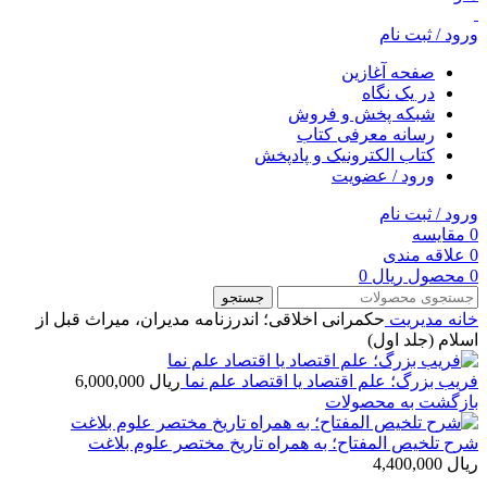
ورود / ثبت نام
صفحه آغازین
در یک نگاه
شبکه پخش و فروش
رسانه معرفی کتاب
کتاب الکترونیک و پادپخش
ورود / عضویت
ورود / ثبت نام
0
مقایسه
0
علاقه مندی
0
محصول
ریال
0
جستجو
خانه
مديريت
حکمرانی اخلاقی؛ اندرزنامه مدیران، میراث قبل از
اسلام (جلد اول)
فریب بزرگ؛ علم اقتصاد یا اقتصاد علم نما
ریال
6,000,000
بازگشت به محصولات
شرح تلخیص المفتاح؛ به همراه تاریخ مختصر علوم بلاغت
ریال
4,400,000