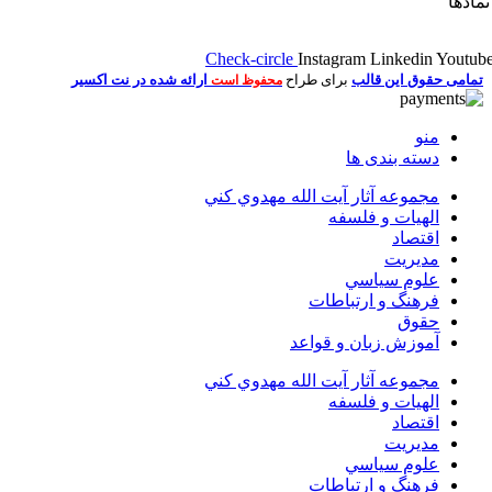
مادها
Check-circle
Instagram
Linkedin
Youtub
تمامی حقوق این قالب
برای طراح
ارائه شده در نت اکسیر
محفوظ است
منو
دسته بندی ها
مجموعه آثار آيت الله مهدوي كني
الهیات و فلسفه
اقتصاد
مديريت
علوم سياسي
فرهنگ و ارتباطات
حقوق
آموزش زبان و قواعد
مجموعه آثار آيت الله مهدوي كني
الهیات و فلسفه
اقتصاد
مديريت
علوم سياسي
فرهنگ و ارتباطات