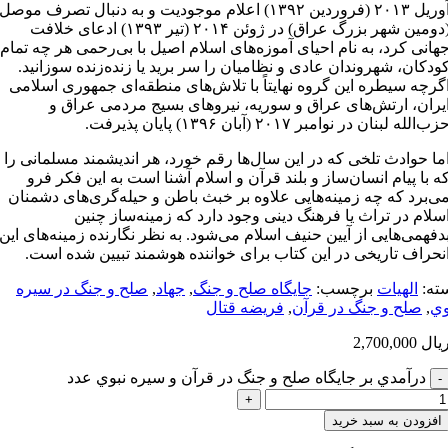
آوریل ٢٠١٣ (فروردین ١٣٩٢) اعلام موجودیت و به دنبال تصرف موصل
(دومین شهر بزرگ عراق) در ژوئن ٢٠١۴ (تیر ١٣٩٣) ادعای خلافت
هانی کرد، به نام احیای آموزه‌های اسلام اصیل با بی‌رحمی هر چه تمام
ودکان، شهروندان عادی و نظامیان را سر ‌برید یا زنده‌زنده سوزانید.
گرچه سیطره این گروه نهایتاً با تلاش‌های منطقه‌ای جمهوری اسلامی
یران، ارتش‌های عراق و سوریه، نیروهای بسیج مردمی عراق و
زب‌الله لبنان در نوامبر ٢٠١٧ (آبان ١٣٩۶) پایان پذيرفت.
ما حوادث تلخی که در این سال‌ها رقم خورد، هر اندیشمند مسلمانی را
ه با پیام انسان‌ساز و بلند قرآن و اسلام آشنا است به این فکر فرو
ی‌برد که چه زمینه‌هایی علاوه بر خبث باطن و حیله‌گری‌های دشمنان
سلام در تراث یا فرهنگ دینی وجود دارد که زمینه‌ساز چنین
دفهمی‌هایی از آیین حنیف اسلام می‌شود. به نظر نگارنده زمینه‌های این
نحراف تاریخی در این کتاب برای خواننده هوشمند تبيين شده است.
ته:
الهيات
برچسب:
جايگاه صلح و جنگ
,
جهاد
,
صلح و جنگ در سيره
وي
,
صلح و جنگ در قرآن
,
فریضه قتال
یال
2,700,000
درآمدي بر جايگاه صلح و جنگ در قرآن و سيره نبوي عدد
افزودن به سبد خرید