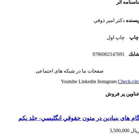
اسنامه اثر
یسنده
دكتر امير ذوقي
چاپ
چاپ اول
ابك
9786002147691
صفحات ما در شبکه های اجتماعی
Youtube
Linkedin
Instagram
Check-circ
ناوین پر فروش
ام های بنیادین در متون حقوقي انگليسي- جلد يكم
یال
3,500,000