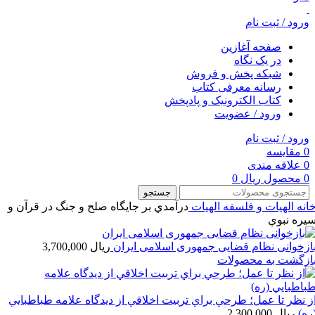
ورود / ثبت نام
صفحه آغازین
در یک نگاه
شبکه پخش و فروش
رسانه معرفی کتاب
کتاب الکترونیک و پادپخش
ورود / عضویت
ورود / ثبت نام
0
مقایسه
0
علاقه مندی
0
محصول
ریال
0
جستجو
انه
الهیات و فلسفه
الهيات
درآمدي بر جايگاه صلح و جنگ در قرآن و
يره نبوي
ازخوانی نظام قضایی جمهوری اسلامی ایران
ریال
3,700,000
ازگشت به محصولات
ز نظر تا عمل؛ طرحي براي تربيت اخلاقي از ديدگاه علامه طباطبايي
ره)
ریال
2,300,000