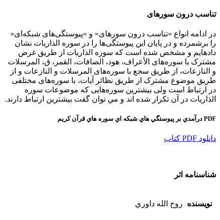
ﺗﻨﺎﺳﺐ درون ﺳﻮرهای
در اداﻣﻪ اﻧﻮاع »ﺗﻨﺎﺳﺐ درون ﺳﻮرهای« و »ﭘﯿﻮﺳﺘﮕﯽﻫﺎی ﺷﺒﮑﻪای«
را ﺑﺮﺷﻤﺮده و در ﭘﺎﯾﺎن اﯾﻦ ﭘﯿﻮﺳﺘﮕﯽﻫﺎ را در ﺳﻮره اﻟﺬارﯾﺎت ﻧﺸﺎن
دادهاﯾﻢ و ﻣﺸﺨﺺ ﺷﺪه اﺳﺖ ﮐﻪ ﺳﻮره اﻟﺬارﯾﺎت از ﻃﺮﯾﻖ ﻏﺮض
ﻣﺸﺘﺮک ﺑﺎ ﺳﻮرهﻫﺎی اﻷﻋﺮاف، ﻫﻮد، اﻟﺼﺎﻓﺎت، اﻟﻘﻤﺮ، ق، اﻟﻤﺮﺳﻼت
و اﻟﻨﺎزﻋﺎت، از ﻃﺮﯾﻖ ﺳﺠﻊ ﺑﺎ ﺳﻮرهﻫﺎی اﻟﻤﺮﺳﻼت و اﻟﻨﺎزﻋﺎت و از
ﻃﺮﯾﻖ ﻣﻮﺿﻮع ﻣﺸﺘﺮک از ﻃﺮﯾﻖ ﻧﻈﺎﺋﺮ آﯾﺎت، ﺑﺎ ﺳﻮرهﻫﺎی ﻣﺨﺘﻠﻔﯽ
در ارﺗﺒﺎط اﺳﺖ وﻟﯽ ﺑﯿﺸﺘﺮﯾﻦ ﺳﻮرهﻫﺎﯾﯽ ﮐﻪ ﻣﻮﺿﻮﻋﺎت ﺳﻮره
اﻟﺬارﯾﺎت در آن ﺗﮑﺮار شده اند و مي توان گفت بيشترين ارتباط دارند.
PDF درآمدي بر پيوستگي هاي شبكه اي سوره هاي قرآن كريم
دانلود PDF كتاب
شناسنامه اثر
نویسنده
روح الله داوري