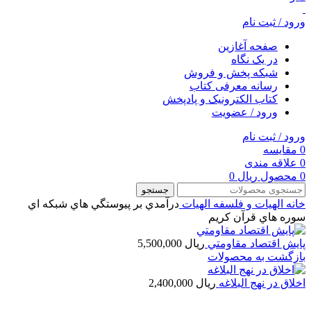
ورود / ثبت نام
صفحه آغازین
در یک نگاه
شبکه پخش و فروش
رسانه معرفی کتاب
کتاب الکترونیک و پادپخش
ورود / عضویت
ورود / ثبت نام
0
مقایسه
0
علاقه مندی
0
محصول
ریال
0
جستجو
خانه
الهیات و فلسفه
الهيات
درآمدي بر پيوستگي هاي شبكه اي
سوره هاي قرآن كريم
پايش اقتصاد مقاومتي
ریال
5,500,000
بازگشت به محصولات
اخلاق در نهج البلاغه
ریال
2,400,000