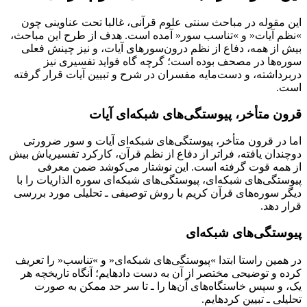
اﯾﻦ ﻣﻘﻮﻟﻪ در ﻣﺒﺎﺣﺚ ﺳﻨﺘﯽ ﻋﻠﻮم ﻗﺮآﻧﯽ، ﻏﺎﻟﺒﺎ ﺗﺤﺖ ﻋﻨﺎوﯾﻨﯽ ﭼﻮن
»ﻧﻈﻢ آﯾﺎت« و »ﺗﻨﺎﺳﺐ ﺳﻮر« آﻣﺪه اﺳﺖ. ﻫﺪف از ﻃﺮح اﯾﻦ ﻣﺒﺎﺣﺚ،
ﺑﯿﺶ از ﻫﻤﻪ، دﻓﺎع از ﻧﻈﻢ درونﺳﻮرهای آﯾﺎت، و ﻧﯿﺰ ﭼﯿﻨﺶ ﻓﻌﻠﯽ
ﺳﻮرهﻫﺎ در ﻣﺼﺤﻒ ﺑﻮده اﺳﺖ؛ ﮔﺮﭼﻪ ﮔﺎه ﻓﻮاﯾﺪ ﺗﻔﺴﯿﺮی ﻧﯿﺰ
درﺑﺮداﺷﺘﻪ، و دﺳﺖﻣﺎﯾﻪ ﻣﻔﺴﺮان در ﺷﺮح و ﺗﺒﯿﯿﻦ آﯾﺎت ﻗﺮار ﮔﺮﻓﺘﻪ
اﺳﺖ.
ﻗﺮون ﻣﺘﺄﺧﺮ، ﭘﯿﻮﺳﺘﮕﯽﻫﺎی ﺷﺒﮑﻪای آﯾﺎت
اﻣﺎ در ﻗﺮون ﻣﺘﺄﺧﺮ، ﭘﯿﻮﺳﺘﮕﯽﻫﺎی ﺷﺒﮑﻪای آﯾﺎت و ﺳﻮر ﺿﺮورﺗﯽ
دوﭼﻨﺪان ﯾﺎﻓﺘﻪ، ﻓﺮاﺗﺮ از دﻓﺎع از ﻧﻈﻢ ﻗﺮآن، ﮐﺎرﮐﺮد ﺗﻔﺴﯿﺮیاش ﺑﯿﺶ
از ﻫﻤﻪ ﻗﻮت ﮔﺮﻓﺘﻪ اﺳﺖ. اﯾﻦ ﻧﻮﺷﺘﺎر ﻣﯽﮐﻮﺷﺪ ﺿﻤﻦ ﻣﻌﺮﻓﯽ
ﭘﯿﻮﺳﺘﮕﯽﻫﺎی ﺷﺒﮑﻪای، ﭘﯿﻮﺳﺘﮕﯽﻫﺎی ﺷﺒﮑﻪای ﺳﻮره اﻟﺬارﯾﺎت را ﺑﺎ
دﯾﮕﺮ ﺳﻮرهﻫﺎی ﻗﺮآن ﮐﺮﯾﻢ ﺑﺎ روش ﺗﻮﺻﯿﻔﯽ ـ ﺗﺤﻠﯿﻠﯽ ﻣﻮرد ﺑﺮرﺳﯽ
ﻗﺮار دﻫﺪ.
ﭘﯿﻮﺳﺘﮕﯽﻫﺎی ﺷﺒﮑﻪای
در ﻫﻤﯿﻦ راﺳﺘﺎ اﺑﺘﺪا »ﭘﯿﻮﺳﺘﮕﯽﻫﺎی ﺷﺒﮑﻪای« و »ﺗﻨﺎﺳﺐ« را ﺗﻌﺮﯾﻒ
ﮐﺮده و ﺗﻮﺿﯿﺤﯽ ﻣﺨﺘﺼﺮ از آن ﺑﻪ دﺳﺖ دادهاﯾﻢ؛ آﻧﮕﺎه ﺗﺎرﯾﺨﭽﻪ ﻫﺮ
ﯾﮏ، و ﺳﭙﺲ ﺧﺎﺳﺘﮕﺎهﻫﺎی آنﻫﺎ را ـ ﺗﺎ ﺳﺮ ﺣﺪ ﻣﻤﮑﻦ ﺑﻪ ﺻﻮرت
ﺗﺤﻠﯿﻠﯽ ـ ﺗﺒﯿﯿﻦ ﮐﺮدهاﯾﻢ.