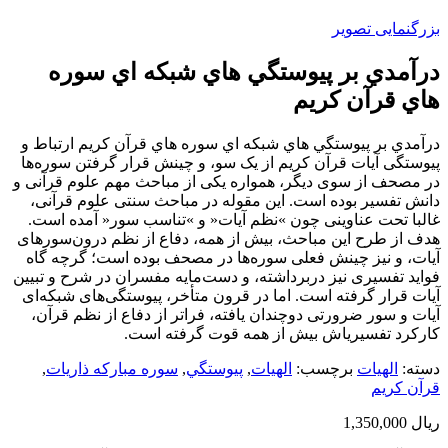
بزرگنمایی تصویر
درآمدي بر پيوستگي هاي شبكه اي سوره
هاي قرآن كريم
درآمدي بر پيوستگي هاي شبكه اي سوره هاي قرآن كريم ارﺗﺒﺎط و
ﭘﯿﻮﺳﺘﮕﯽ آﯾﺎت ﻗﺮآن ﮐﺮﯾﻢ از ﯾﮏ ﺳﻮ، و ﭼﯿﻨﺶ ﻗﺮار ﮔﺮﻓﺘﻦ ﺳﻮرهﻫﺎ
در ﻣﺼﺤﻒ از ﺳﻮی دﯾﮕﺮ، ﻫﻤﻮاره ﯾﮑﯽ از ﻣﺒﺎﺣﺚ ﻣﻬﻢ ﻋﻠﻮم ﻗﺮآﻧﯽ و
داﻧﺶ ﺗﻔﺴﯿﺮ ﺑﻮده اﺳﺖ. اﯾﻦ ﻣﻘﻮﻟﻪ در ﻣﺒﺎﺣﺚ ﺳﻨﺘﯽ ﻋﻠﻮم ﻗﺮآﻧﯽ،
ﻏﺎﻟﺒﺎ ﺗﺤﺖ ﻋﻨﺎوﯾﻨﯽ ﭼﻮن »ﻧﻈﻢ آﯾﺎت« و »ﺗﻨﺎﺳﺐ ﺳﻮر« آﻣﺪه اﺳﺖ.
ﻫﺪف از ﻃﺮح اﯾﻦ ﻣﺒﺎﺣﺚ، ﺑﯿﺶ از ﻫﻤﻪ، دﻓﺎع از ﻧﻈﻢ درونﺳﻮرهای
آﯾﺎت، و ﻧﯿﺰ ﭼﯿﻨﺶ ﻓﻌﻠﯽ ﺳﻮرهﻫﺎ در ﻣﺼﺤﻒ ﺑﻮده اﺳﺖ؛ ﮔﺮﭼﻪ ﮔﺎه
ﻓﻮاﯾﺪ ﺗﻔﺴﯿﺮی ﻧﯿﺰ درﺑﺮداﺷﺘﻪ، و دﺳﺖﻣﺎﯾﻪ ﻣﻔﺴﺮان در ﺷﺮح و ﺗﺒﯿﯿﻦ
آﯾﺎت ﻗﺮار ﮔﺮﻓﺘﻪ اﺳﺖ. اﻣﺎ در ﻗﺮون ﻣﺘﺄﺧﺮ، ﭘﯿﻮﺳﺘﮕﯽﻫﺎی ﺷﺒﮑﻪای
آﯾﺎت و ﺳﻮر ﺿﺮورﺗﯽ دوﭼﻨﺪان ﯾﺎﻓﺘﻪ، ﻓﺮاﺗﺮ از دﻓﺎع از ﻧﻈﻢ ﻗﺮآن،
ﮐﺎرﮐﺮد ﺗﻔﺴﯿﺮیاش ﺑﯿﺶ از ﻫﻤﻪ ﻗﻮت ﮔﺮﻓﺘﻪ اﺳﺖ.
دسته:
الهيات
برچسب:
الهيات
,
پيوستگي
,
سوره مباركه ذاريات
,
قرآن كريم
ریال
1,350,000