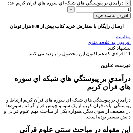
درآمدي بر پيوستگي هاي شبكه اي سوره هاي قرآن كريم عدد
افزودن به سبد خرید
ارسال رایگان با سفارش خرید کتاب بیش از 800 هزار تومان
مقایسه
افزودن به علاقه مندی
پیشنهاد کنید
11
افرادی که هم اکنون این محصول را بازدید می کنند
فهرست عناوین
درآمدي بر پيوستگي هاي شبكه اي سوره
هاي قرآن كريم
درآمدي بر پيوستگي هاي شبكه اي سوره هاي قرآن كريم ارﺗﺒﺎط و
ﭘﯿﻮﺳﺘﮕﯽ آﯾﺎت ﻗﺮآن ﮐﺮﯾﻢ از ﯾﮏ ﺳﻮ، و ﭼﯿﻨﺶ ﻗﺮار ﮔﺮﻓﺘﻦ ﺳﻮرهﻫﺎ
در ﻣﺼﺤﻒ از ﺳﻮی دﯾﮕﺮ، ﻫﻤﻮاره ﯾﮑﯽ از ﻣﺒﺎﺣﺚ ﻣﻬﻢ ﻋﻠﻮم ﻗﺮآﻧﯽ و
داﻧﺶ ﺗﻔﺴﯿﺮ ﺑﻮده اﺳﺖ.
اﯾﻦ ﻣﻘﻮﻟﻪ در ﻣﺒﺎﺣﺚ ﺳﻨﺘﯽ ﻋﻠﻮم ﻗﺮآﻧﯽ