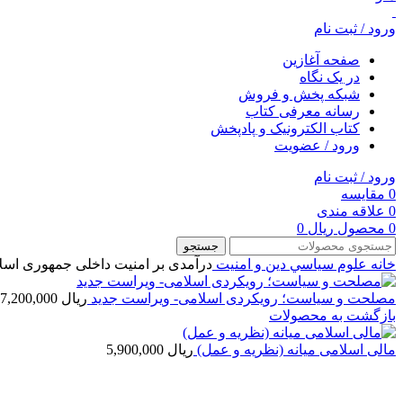
ورود / ثبت نام
صفحه آغازین
در یک نگاه
شبکه پخش و فروش
رسانه معرفی کتاب
کتاب الکترونیک و پادپخش
ورود / عضویت
ورود / ثبت نام
0
مقایسه
0
علاقه مندی
0
محصول
ریال
0
جستجو
خانه
علوم سياسي
دین و امنیت
درآمدی بر امنیت داخلی جمهوری اسلا
مصلحت و سیاست؛ رویکردی اسلامی- ویراست جدید
ریال
7,200,000
بازگشت به محصولات
مالی اسلامی میانه (نظریه و عمل)
ریال
5,900,000