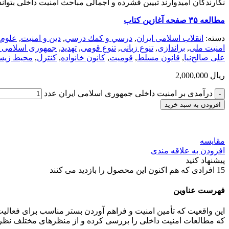
نگارندگان امیدوارند تبیین فشرده و اجمالی مباحث امنیت داخلی بتوان
مطالعه ۳۵ صفحه آغازین کتاب
دسته:
انقلاب اسلامی ایران
,
درسي و كمك درسي
,
دین و امنیت
,
علوم
امنیت ملی
,
براندازی
,
تنوع زبانی
,
تنوع قومی
,
تهدید
,
جمهوری اسلامی ا
علی صالح‌نیا
,
قانون مسلط
,
قومیت
,
کانون خانواده
,
کنترل
,
محیط زی
ریال
2,000,000
درآمدی بر امنیت داخلی جمهوری اسلامی ایران عدد
افزودن به سبد خرید
مقایسه
افزودن به علاقه مندی
پیشنهاد کنید
15
افرادی که هم اکنون این محصول را بازدید می کنند
فهرست عناوین
این واقعیت که تأمین امنیت و فراهم آوردن بستر مناسب برای فعالیت‌
که مطالعات امنیت داخلی را بررسی کرده و از منظرهای مختلف نظری و