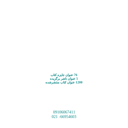
76 عنوان جایزه کتاب
5 عنوان ناشر برگزیده
1200 عنوان کتاب منتشرشده
09106067411
66954603- 021