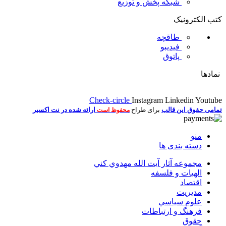
شبکه پخش و توزیع
کتب الکترونیک
طاقچه
فیدیبو
پاتوق
نمادها
Check-circle
Instagram
Linkedin
Youtube
تمامی حقوق این قالب
برای طراح
ارائه شده در نت اکسیر
محفوظ است
منو
دسته بندی ها
مجموعه آثار آيت الله مهدوي كني
الهیات و فلسفه
اقتصاد
مديريت
علوم سياسي
فرهنگ و ارتباطات
حقوق