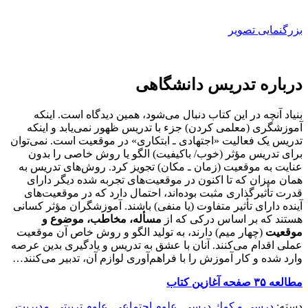
بزرگنمایی تصویر
درباره تدریس دانشگاهی
بنیاد آنچه در این کتاب دنبال می‌شود، همین دیدگاه است. اینکه
آموزشگری (معلمی کردن) جزء با تدریس ظهور نمی‌یابد و اینکه
تدریس یک فعالیت «اجتهادی ـ ابتکاری» در موقعیت است. نمی‌توان
برای تدریس مؤثر (خوب/ باکیفیت) الگو یا روش خاصی را بدون
عنایت به موقعیت (زمان ـ مکان) تجویز کرد. روش‌های تدریس به
همان میزان که تا اکنون در موقعیت‌های تجربه شده دیگر دارای
قدرت تأثیرگذاری مثبت بوده‌اند، احتمال دارد که در موقعیت‌های
آینده دارای تأثیر متفاوت (یا منفی) باشند. آموزشگران مؤثر کسانی
هستند که بر اساس درکی که از
مسأله، مخاطب، موضوع و
موقعیت
(چهار میم) دارند، به تولید الگو و روش خاص آن موقعیت
عملی اقدام می‌کنند. آنان با عشق به تدریس و یادگیری بدین عرصه
وارد شده و کار آموزش را با فراهم‌آوری لوازم آن، تدبیر می‌کنند…
مطالعه ۳۵ صفحه آغازین کتاب
دسته:
درسي و كمك درسي
,
علوم اجتماعی
,
علوم تربیتی
,
مديريت
,