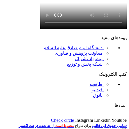
پیوندهای مفید
دانشگاه امام صادق علیه السلام
معاونت پژوهش و فناوری
پیشنهاد نشر اثر
شبکه پخش و توزیع
کتب الکترونیک
طاقچه
فیدیبو
پاتوق
نمادها
Check-circle
Instagram
Linkedin
Youtube
تمامی حقوق این قالب
برای طراح
ارائه شده در نت اکسیر
محفوظ است