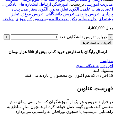
مدیریت آموزشی
برچسب:
آموزشگر
,
ارتباط
,
استعاره های یادگیری
,
اعضای هیات علمی
,
الگوی تعلق محور
,
الگوی سقراطی
,
پدیده
پردازی
,
تدریس پژوهی
,
تدریس دانشگاهی
,
تدریس موفق
,
تمایز
رشته ای
,
حل مساله
,
دکتر نعمت الله موسی پور
,
کارآموزی
,
مباحثه
ریال
4,400,000
درباره تدریس دانشگاهی عدد
افزودن به سبد خرید
ارسال رایگان با سفارش خرید کتاب بیش از 800 هزار تومان
مقایسه
افزودن به علاقه مندی
پیشنهاد کنید
16
افرادی که هم اکنون این محصول را بازدید می کنند
فهرست عناوین
در فرایند تدریس، هر یک از آموزشگران که به‌درستی ایفای نقش
معلمی کند، همین گونه عمل خواهد کرد. او همچون منارِ ساطع به
راهنمایی می‌نشیند یا همچون نورافکن به راه‌نمایی می‌پردازد.