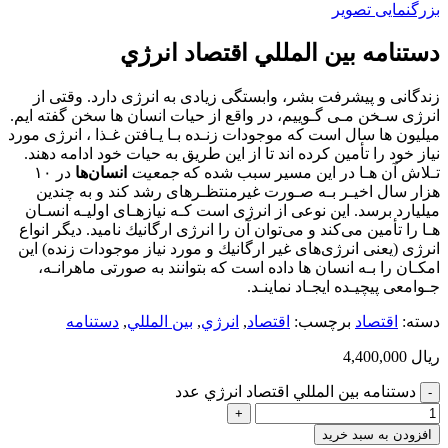
بزرگنمایی تصویر
دستنامه بين المللي اقتصاد انرژي
زﻧﺪﮔﺎﻧﻰ و ﭘﻴﺸﺮﻓﺖ ﺑﺸﺮ، واﺑﺴﺘﮕﻰ زﻳﺎدى ﺑﻪ اﻧﺮژى دارد. وﻗﺘﻰ از
اﻧﺮژى ﺳـﺨﻦ ﻣـﻰ ﮔـﻮﻳﻴﻢ، در واﻗﻊ از ﺣﻴﺎت اﻧﺴﺎن ﻫﺎ ﺳﺨﻦ ﮔﻔﺘﻪ اﻳﻢ.
ﻣﻴﻠﻴﻮن ﻫﺎ ﺳﺎل اﺳﺖ ﻛﻪ ﻣﻮﺟﻮدات زﻧـﺪه ﺑـﺎ ﻳـﺎﻓﺘﻦ ﻏـﺬا ، اﻧﺮژى ﻣﻮرد
ﻧﻴﺎز ﺧﻮد را ﺗﺄﻣﻴﻦ ﻛﺮده اﻧﺪ ﺗﺎ از اﻳﻦ ﻃﺮﻳﻖ ﺑﻪ ﺣﻴﺎت ﺧﻮد اداﻣﻪ دﻫﻨﺪ.
ﺗـﻼش آن ﻫـﺎ در اﻳﻦ ﻣﺴﻴﺮ ﺳﺒﺐ ﺷﺪه ﻛﻪ
ﺟﻤﻌﻴﺖ
اﻧﺴﺎنﻫﺎ
در ١٠
ﻫﺰار ﺳﺎل اﺧﻴـﺮ ﺑـﻪ ﺻـﻮرت ﻏﻴﺮﻣﻨﺘﻈـﺮهاى رﺷﺪ ﻛﻨﺪ و ﺑﻪ ﭼﻨﺪﻳﻦ
ﻣﻴﻠﻴﺎرد ﺑﺮﺳﺪ. اﻳﻦ ﻧﻮﻋﻰ از اﻧﺮژى اﺳﺖ ﻛـﻪ ﻧﻴﺎزﻫـﺎى اوﻟﻴـﻪ اﻧﺴـﺎن
ﻫـﺎ را ﺗﺄﻣﻴﻦ ﻣﻰﻛﻨﺪ و ﻣﻰﺗﻮان آن را اﻧﺮژى ارﮔﺎﻧﻴﻚ ﻧﺎﻣﻴﺪ. دﻳﮕﺮ اﻧﻮاع
اﻧﺮژى (ﻳﻌﻨﻰ اﻧﺮژىﻫﺎى ﻏﻴﺮ ارﮔﺎﻧﻴﻚ و ﻣﻮرد ﻧﻴﺎز ﻣﻮﺟﻮدات زﻧﺪه) اﻳﻦ
اﻣﻜـﺎن را ﺑـﻪ اﻧﺴﺎن ﻫﺎ داده اﺳﺖ ﻛﻪ ﺑﺘﻮاﻧﻨﺪ ﺑﻪ ﺻﻮرﺗﻰ ﻣﺎﻫﺮاﻧـﻪ،
ﺟـﻮاﻣﻌﻰ ﭘﻴﭽﻴـﺪه اﻳﺠـﺎد ﻧﻤﺎﻳﻨـﺪ.
دسته:
اقتصاد
برچسب:
اقتصاد
,
انرژي
,
بين المللي
,
دستنامه
ریال
4,400,000
دستنامه بين المللي اقتصاد انرژي عدد
افزودن به سبد خرید