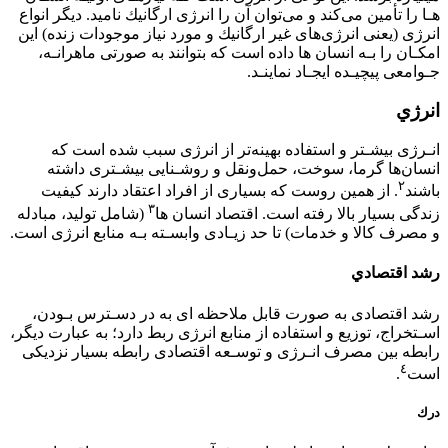
ﻫـﺎ را ﺗﺄﻣﻴﻦ ﻣﻰﻛﻨﺪ و ﻣﻰﺗﻮان آن را اﻧﺮژى ارﮔﺎﻧﻴﻚ ﻧﺎﻣﻴﺪ. دﻳﮕﺮ اﻧﻮاع
اﻧﺮژى (ﻳﻌﻨﻰ اﻧﺮژىﻫﺎى ﻏﻴﺮ ارﮔﺎﻧﻴﻚ و ﻣﻮرد ﻧﻴﺎز ﻣﻮﺟﻮدات زﻧﺪه) اﻳﻦ
اﻣﻜـﺎن را ﺑـﻪ اﻧﺴﺎن ﻫﺎ داده اﺳﺖ ﻛﻪ ﺑﺘﻮاﻧﻨﺪ ﺑﻪ ﺻﻮرﺗﻰ ﻣﺎﻫﺮاﻧـﻪ،
ﺟـﻮاﻣﻌﻰ ﭘﻴﭽﻴـﺪه اﻳﺠـﺎد ﻧﻤﺎﻳﻨـﺪ.
انرژي
اﻧـﺮژى ﺑﻴﺸـﺘﺮ و اﺳﺘﻔﺎده ﺑﻬﻴﻨﻪﺗﺮ از اﻧﺮژى ﺳﺒﺐ ﺷﺪه اﺳﺖ ﻛﻪ
اﻧﺴﺎنﻫﺎ ﮔﺮﻣﺎ، ﺳﻮﺧﺖ، ﺣﻤﻞوﻧﻘﻞ و روﺷـﻨﺎﻳﻰ ﺑﻴﺸـﺘﺮى داﺷﺘﻪ
٢
ﺑﺎﺷﻨﺪ
. از ﻫﻤﻴﻦ روﺳﺖ ﻛﻪ ﺑﺴﻴﺎرى از اﻓﺮاد اﻋﺘﻘﺎد دارﻧﺪ ﻛﻴﻔﻴﺖ
٣
زﻧﺪﮔﻰ ﺑﺴﻴﺎر ﺑﺎﻻ رﻓﺘﻪ اﺳﺖ. اﻗﺘﺼﺎد اﻧﺴﺎن ﻫﺎ
(ﺷﺎﻣﻞ ﺗﻮﻟﻴﺪ، ﻣﺒﺎدﻟﻪ
و ﻣﺼﺮف ﻛﺎﻻ و ﺧﺪﻣﺎت) ﺗﺎ ﺣﺪ زﻳـﺎدى واﺑﺴـﺘﻪ ﺑـﻪ ﻣﻨﺎﺑﻊ اﻧﺮژى اﺳﺖ.
رشد اقتصادي
رﺷﺪ اﻗﺘﺼﺎدى ﺑﻪ ﺻﻮرت ﻗﺎﺑﻞ ﻣﻼﺣﻈﻪ اى ﺑﻪ در دﺳـﺘﺮس ﺑـﻮدن،
اﺳـﺘﺨﺮاج، ﺗﻮزﻳﻊ و اﺳﺘﻔﺎده از ﻣﻨﺎﺑﻊ اﻧﺮژى رﺑﻂ دارد؛ ﺑﻪ ﻋﺒﺎرت دﻳﮕﺮ،
راﺑﻄﻪ ﺑﻴﻦ ﻣﺼﺮف اﻧـﺮژى و ﺗﻮﺳـﻌﻪ اﻗﺘﺼﺎدى راﺑﻄﻪ ﺑﺴﻴﺎر ﻧﺰدﻳﻜﻰ
٤
اﺳﺖ
.
درك