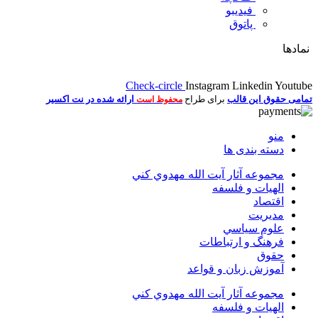
فیدیبو
پاتوق
نمادها
Check-circle
Instagram
Linkedin
Youtube
تمامی حقوق این قالب
برای طراح
ارائه شده در نت اکسیر
محفوظ است
منو
دسته بندی ها
مجموعه آثار آيت الله مهدوي كني
الهیات و فلسفه
اقتصاد
مديريت
علوم سياسي
فرهنگ و ارتباطات
حقوق
آموزش زبان و قواعد
مجموعه آثار آيت الله مهدوي كني
الهیات و فلسفه