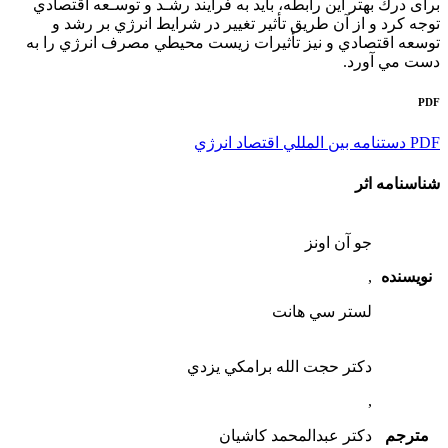
ﺑﺮاى درك ﺑﻬﺘﺮ اﻳﻦ راﺑﻄﻪ، ﺑﺎﻳﺪ ﺑﻪ ﻓﺮآﻳﻨﺪ رﺷـﺪ و ﺗﻮﺳـﻌﻪ اقتصادي
توجه كرد و از آن طريق تأثير تغيير در شرايط انرژي بر رشد و
توسعه اقتصادي و نيز تأثيرات زيست محيطي مصرف انرژي را به
دست مي آورد.
PDF
PDF دستنامه بين المللي اقتصاد انرژي
شناسنامه اثر
جو آن اونز
نویسنده
,
لستر سي هانت
دكتر حجت الله برامكي يزدي
,
مترجم
دكتر عبدالمحمد كاشيان