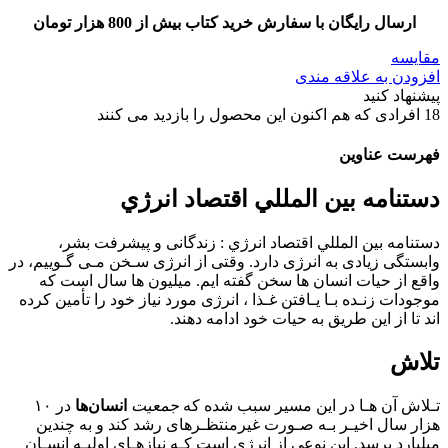
ارسال رایگان با سفارش خرید کتاب بیش از 800 هزار تومان
مقایسه
افزودن به علاقه مندی
پیشنهاد کنید
18
افرادی که هم اکنون این محصول را بازدید می کنند
فهرست عناوین
دستنامه بين المللي اقتصاد انرژي
دستنامه بين المللي اقتصاد انرژي : زﻧﺪﮔﺎﻧﻰ و ﭘﻴﺸﺮﻓﺖ ﺑﺸﺮ،
واﺑﺴﺘﮕﻰ زﻳﺎدى ﺑﻪ اﻧﺮژى دارد. وﻗﺘﻰ از اﻧﺮژى ﺳـﺨﻦ ﻣـﻰ ﮔـﻮﻳﻴﻢ، در
واﻗﻊ از ﺣﻴﺎت اﻧﺴﺎن ﻫﺎ ﺳﺨﻦ ﮔﻔﺘﻪ اﻳﻢ. ﻣﻴﻠﻴﻮن ﻫﺎ ﺳﺎل اﺳﺖ ﻛﻪ
ﻣﻮﺟﻮدات زﻧـﺪه ﺑـﺎ ﻳـﺎﻓﺘﻦ ﻏـﺬا ، اﻧﺮژى ﻣﻮرد ﻧﻴﺎز ﺧﻮد را ﺗﺄﻣﻴﻦ ﻛﺮده
اﻧﺪ ﺗﺎ از اﻳﻦ ﻃﺮﻳﻖ ﺑﻪ ﺣﻴﺎت ﺧﻮد اداﻣﻪ دﻫﻨﺪ.
تلاش
ﺗـﻼش آن ﻫـﺎ در اﻳﻦ ﻣﺴﻴﺮ ﺳﺒﺐ ﺷﺪه ﻛﻪ
ﺟﻤﻌﻴﺖ
اﻧﺴﺎنﻫﺎ
در ١٠
ﻫﺰار ﺳﺎل اﺧﻴـﺮ ﺑـﻪ ﺻـﻮرت ﻏﻴﺮﻣﻨﺘﻈـﺮهاى رﺷﺪ ﻛﻨﺪ و ﺑﻪ ﭼﻨﺪﻳﻦ
ﻣﻴﻠﻴﺎرد ﺑﺮﺳﺪ. اﻳﻦ ﻧﻮﻋﻰ از اﻧﺮژى اﺳﺖ ﻛـﻪ ﻧﻴﺎزﻫـﺎى اوﻟﻴـﻪ اﻧﺴـﺎن