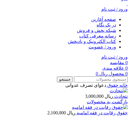
ورود / ثبت نام
صفحه آغازین
در یک نگاه
شبکه پخش و فروش
رسانه معرفی کتاب
کتاب الکترونیک و پادپخش
ورود / عضویت
ورود / ثبت نام
0
مقایسه
0
علاقه مندی
0
محصول
ریال
0
جستجو
خانه
حقوق
دعوای تصرف عدوانی
نتحادث
ریال
3,000,000
بازگشت به محصولات
حقوق رقابت در فقه امامیه
ریال
2,100,000