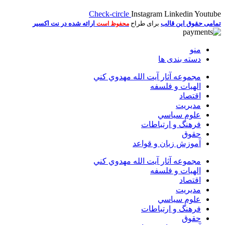
Check-circle
Instagram
Linkedin
Youtube
تمامی حقوق این قالب
برای طراح
ارائه شده در نت اکسیر
محفوظ است
منو
دسته بندی ها
مجموعه آثار آيت الله مهدوي كني
الهیات و فلسفه
اقتصاد
مديريت
علوم سياسي
فرهنگ و ارتباطات
حقوق
آموزش زبان و قواعد
مجموعه آثار آيت الله مهدوي كني
الهیات و فلسفه
اقتصاد
مديريت
علوم سياسي
فرهنگ و ارتباطات
حقوق