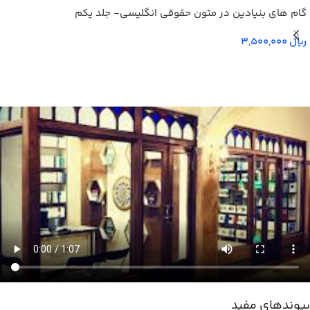
گام های بنیادین در متون حقوقي انگليسي- جلد يكم
ریال
پیوندهای مفید