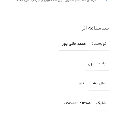
14
افرادی که هم اکنون این محصول را بازدید می کنند
شناسنامه اثر
نویسنده
محمد جانی پور
چاپ
اول
سال نشر
1391
شابك
9786002141385