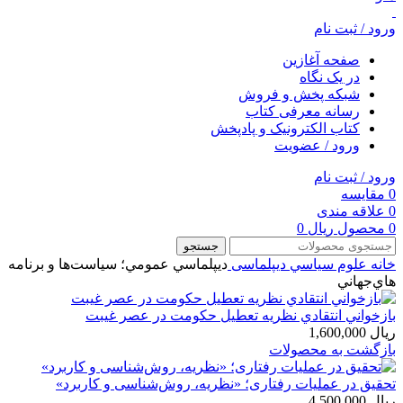
ورود / ثبت نام
صفحه آغازین
در یک نگاه
شبکه پخش و فروش
رسانه معرفی کتاب
کتاب الکترونیک و پادپخش
ورود / عضویت
ورود / ثبت نام
0
مقایسه
0
علاقه مندی
0
محصول
ریال
0
جستجو
خانه
علوم سياسي
دیپلماسی
ديپلماسي عمومي؛ سياست‌ها و برنامه
هاي‌جهاني
بازخواني انتقادي نظريه تعطيل حكومت در عصر غيبت
ریال
1,600,000
بازگشت به محصولات
تحقیق در عملیات رفتاری؛ «نظریه، روش‌شناسی و کاربرد»
ریال
4,500,000