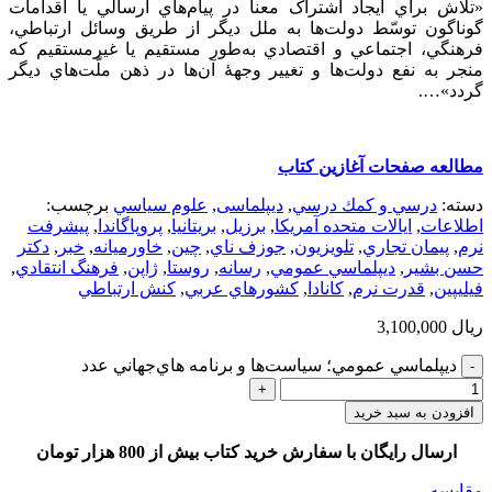
«تلاش براي ايجاد اشتراک معنا در پيام‌هاي ارسالي يا اقدامات
گوناگون توسّط دولت‌ها به ملل ديگر از طريق وسائل ارتباطي،
فرهنگي، اجتماعي و اقتصادي به‌طور مستقيم يا غيرمستقيم که
منجر به نفع دولت‌ها و تغيير وجهۀ آن‌ها در ذهن ملّت‌هاي ديگر
گردد»….
مطالعه صفحات آغازين كتاب
دسته:
درسي و كمك درسي
,
دیپلماسی
,
علوم سياسي
برچسب:
اطلاعات
,
ايالات متحده آمريكا
,
برزيل
,
بريتانيا
,
پروپاگاندا
,
پيشرفت
نرم
,
پيمان تجاري
,
تلويزيون
,
جوزف ناي
,
چين
,
خاورميانه
,
خبر
,
دكتر
حسن بشير
,
ديپلماسي عمومي
,
رسانه
,
روستا
,
ژاپن
,
فرهنگ انتقادي
,
فيليپين
,
قدرت نرم
,
كانادا
,
كشورهاي عربي
,
كنش ارتباطي
ریال
3,100,000
ديپلماسي عمومي؛ سياست‌ها و برنامه هاي‌جهاني عدد
افزودن به سبد خرید
ارسال رایگان با سفارش خرید کتاب بیش از 800 هزار تومان
مقایسه