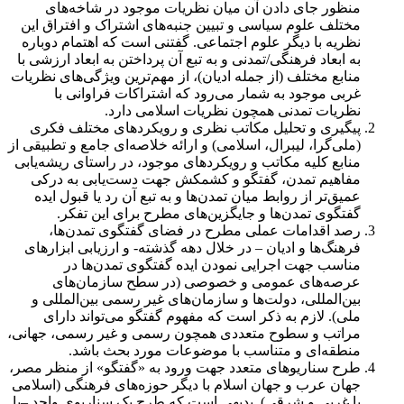
منظور جای دادن آن میان نظریات موجود در شاخه‌های
مختلف علوم سیاسی و تبیین جنبه‌های اشتراک و افتراق این
نظریه با دیگر علوم اجتماعی. گفتنی است که اهتمام دوباره
به ابعاد فرهنگی/تمدنی و به تبع آن پرداختن به ابعاد ارزشی با
منابع مختلف (از جمله ادیان)، از مهم‌ترین ویژگی‌های نظریات
غربی موجود به شمار می‌رود که اشتراکات فراوانی با
نظریات تمدنی همچون نظریات اسلامی دارد.
پیگیری و تحلیل مکاتب نظری و رویکردهای مختلف فکری
(ملی‌گرا، لیبرال، اسلامی) و ارائه خلاصه‌ای جامع و تطبیقی از
منابع کلیه مکاتب و رویکردهای موجود، در راستای ریشه‌یابی
مفاهیم تمدن، گفتگو و کشمکش جهت دست‌یابی به درکی
عمیق‌تر از روابط میان تمدن‌ها و به تبع آن رد یا قبول ایده
گفتگوی تمدن‌ها و جایگزین‌های مطرح برای این تفکر.
رصد اقدامات عملی مطرح در فضای گفتگوی تمدن‌ها،
فرهنگ‌ها و ادیان – در خلال دهه گذشته- و ارزیابی ابزارهای
مناسب جهت اجرایی نمودن ایده گفتگوی تمدن‌ها در
عرصه‌های عمومی و خصوصی (در سطح سازمان‌های
بین‌المللی، دولت‌ها و سازمان‌های غیر رسمی بین‌المللی و
ملی). لازم به ذکر است که مفهوم گفتگو می‌تواند دارای
مراتب و سطوح متعددی همچون رسمی و غیر رسمی، جهانی،
منطقه‌ای و متناسب با موضوعات مورد بحث باشد.
طرح سناریو‌های متعدد جهت ورود به «گفتگو» از منظر مصر،
جهان عرب و جهان اسلام با دیگر حوزه‌های فرهنگی (اسلامی
یا غربی و شرقی). بدیهی است که طرح یک سناریوی واحد –با