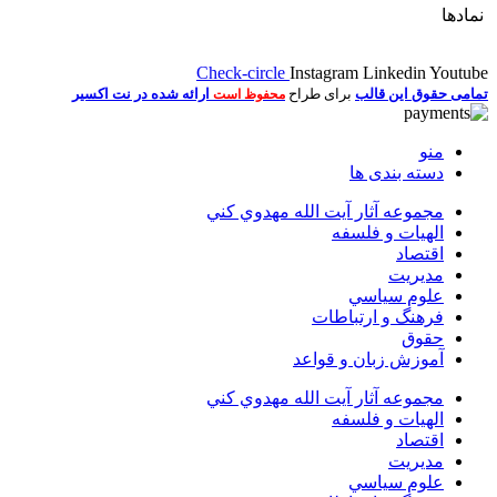
نمادها
Check-circle
Instagram
Linkedin
Youtube
تمامی حقوق این قالب
برای طراح
ارائه شده در نت اکسیر
محفوظ است
منو
دسته بندی ها
مجموعه آثار آيت الله مهدوي كني
الهیات و فلسفه
اقتصاد
مديريت
علوم سياسي
فرهنگ و ارتباطات
حقوق
آموزش زبان و قواعد
مجموعه آثار آيت الله مهدوي كني
الهیات و فلسفه
اقتصاد
مديريت
علوم سياسي