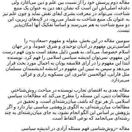
مقاله دوم پرسش خود را از نسبت بین علم و دین می‌آغازد ولی
دغدغه اصلی‌اش این است که نشان دهد دین به عنوان یک منبع
شناخت، می‌تواند در معرفت بشری ایفای نقش ‌نماید و چون علم نیز
به عنوان یک منبع شناخت به شمار می‌رود، در لایه‌های زیرین، این
دو منبع شناخت به هم می‌رسند و اساساً تفکیک آنها امکان‌پذیر
نیست.
سومین مقاله در این بخش، مقوله و مفهوم «سعادت» را
اساسی‌ترین مفهوم در ادیان توحیدی و شرق عموماً، و در جهان
اسلام خصوصاً، می‌داند، به همین دلیل معتقد است بدون فهم درست
این مفهوم، نمی‌توان اندیشه سیاسی اسلامی را فهم کرد. نویسنده
ابتدا این مفهوم را در آرای فلاسفه یونان به اجمال مورد بحث قرار
می‌دهد و سپس به تبیین این مفهوم در اندیشه اندیشمندان مسلمان
مثل فارابی، ابوالحسن عامری، ابن مسکویه رازی و غزالی
می‌پردازد.
مقاله بعدی به اقتضای تجارب نویسنده در مباحث روش‌شناختیِ
مطالعات دینی، این مسئله را مطرح می‌کند که مطالعات سیاسیِ
اسلامی‌ ـ‌از هر نوع که باشد‌ـ میان‌‌رشته‌ای است، و تحقیق در
مطالعات میان‌رشته‌ای، به الگوی پژوهشی مناسبی نیاز دارد و اگر
پژوهش بر اساس این الگو انجام نشود، به جای میان‌رشته‌ای به چند
رشته‌ای می‌انجامد که نوعی التقاط است.
مقاله «روش‌شناسی فهم مسئله آزادی در اندیشه سیاسی