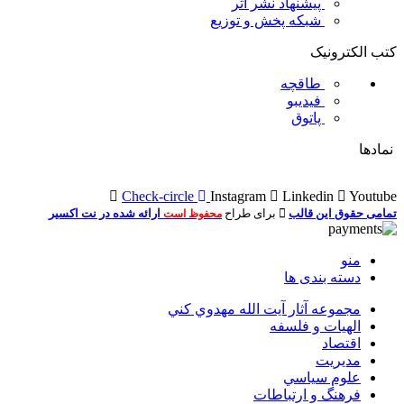
پیشنهاد نشر اثر
شبکه پخش و توزیع
کتب الکترونیک
طاقچه
فیدیبو
پاتوق
نمادها
Check-circle
Instagram
Linkedin
Youtube
تمامی حقوق این قالب
برای طراح
ارائه شده در نت اکسیر
محفوظ است
منو
دسته بندی ها
مجموعه آثار آيت الله مهدوي كني
الهیات و فلسفه
اقتصاد
مديريت
علوم سياسي
فرهنگ و ارتباطات