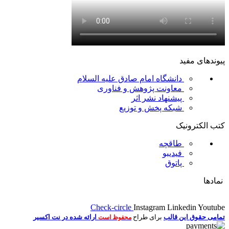
پیوندهای مفید
دانشگاه امام صادق علیه السلام
معاونت پژوهش و فناوری
پیشنهاد نشر اثر
شبکه پخش و توزیع
کتب الکترونیک
طاقچه
فیدیبو
پاتوق
نمادها
Check-circle
Instagram
Linkedin
Youtube
تمامی حقوق این قالب
برای طراح
ارائه شده در نت اکسیر
محفوظ است