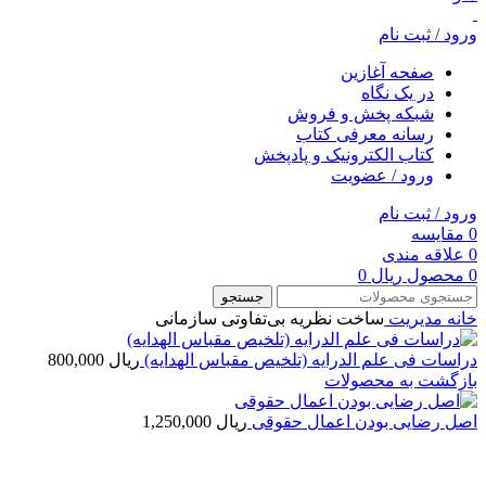
ورود / ثبت نام
صفحه آغازین
در یک نگاه
شبکه پخش و فروش
رسانه معرفی کتاب
کتاب الکترونیک و پادپخش
ورود / عضویت
ورود / ثبت نام
0
مقایسه
0
علاقه مندی
0
محصول
ریال
0
جستجو
خانه
مديريت
ساخت نظریه بی‌تفاوتی سازمانی
دراسات فی علم الدرایه (تلخیص مقباس الهدایه)
ریال
800,000
بازگشت به محصولات
اصل رضایی بودن اعمال حقوقی
ریال
1,250,000