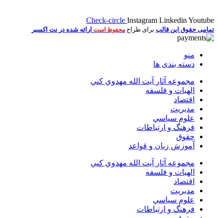
Check-circle
Instagram
Linkedin
Youtube
تمامی حقوق این قالب
برای طراح
ارائه شده در نت اکسیر
محفوظ است
منو
دسته بندی ها
مجموعه آثار آيت الله مهدوي كني
الهیات و فلسفه
اقتصاد
مديريت
علوم سياسي
فرهنگ و ارتباطات
حقوق
آموزش زبان و قواعد
مجموعه آثار آيت الله مهدوي كني
الهیات و فلسفه
اقتصاد
مديريت
علوم سياسي
فرهنگ و ارتباطات