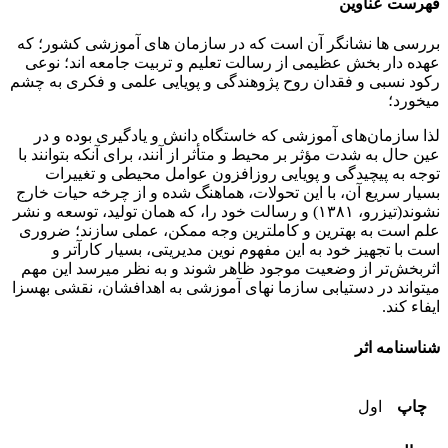
فهرست عناوین
بررسی­ ها نشانگر آن است که در سازمان های آموزشی کشور؛ که
عهده ­دار بخش عظیمی از رسالت تعلیم و تربیت جامعه ­اند؛ نوعی
رکود نسبی و فقدان روح پژوهندگی و پویایی علمی و فکری به چشم
می­خورد؛
لذا سازمان‌های آموزشی که خاستگاه دانش و یادگیری بوده و در
عین حال به شدت مؤثر بر محیط و متأثر از آنند، برای آنکه بتوانند با
توجه به پیچیدگی و پویایی روزافزون عوامل محیطی و تغییرات
بسیار سریع آن، با این تحولات، هماهنگ شده و از چرخه حیات خارج
نشوند(تیزرو، ۱۳۸۱) و رسالت خود را، که همان تولید، توسعه و نشر
علم است به بهترین و کاملترین وجه ممکن، عملی سازند؛ ضروری
است با تجهیز خود به این مفهوم نوین مدیریتی، بسیار کارآتر و
اثربخش‌تر از وضعیت موجود ظاهر شوند و به نظر می­رسد این مهم
می­تواند در دستیابی سازما ن­های آموزشی به اهدافشان، نقشی به­سزا
ایفاء کند.
شناسنامه اثر
چاپ
اول