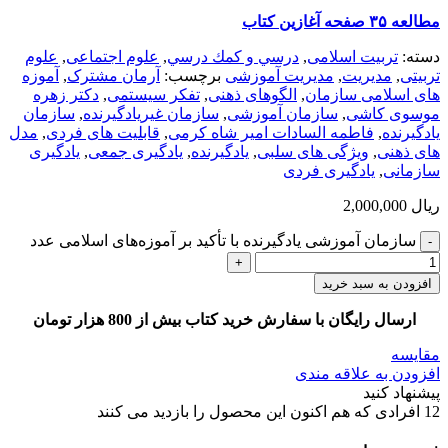
مطالعه ۳۵ صفحه آغازین کتاب
دسته:
تربیت اسلامی
,
درسي و كمك درسي
,
علوم اجتماعی
,
علوم
تربیتی
,
مديريت
,
مدیریت آموزشی
برچسب:
آرمان مشترک
,
آموزه
های اسلامی سازمان
,
الگوهای ذهنی
,
تفکر سیستمی
,
دكتر زهره
موسوی كاشی
,
سازمان آموزشی
,
سازمان غیریادگیرنده
,
سازمان
یادگیرنده
,
فاطمه السادات امير شاه كرمی
,
قابلیت های فردی
,
مدل
های ذهنی
,
ویژگی های سلبی
,
یادگیرنده
,
یادگیری جمعی
,
یادگیری
سازمانی
,
یادگیری فردی
ریال
2,000,000
سازمان آموزشی یادگیرنده با تأکید بر آموزه‌های اسلامی عدد
افزودن به سبد خرید
ارسال رایگان با سفارش خرید کتاب بیش از 800 هزار تومان
مقایسه
افزودن به علاقه مندی
پیشنهاد کنید
12
افرادی که هم اکنون این محصول را بازدید می کنند