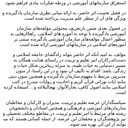
استغراق سازمان­های آموزشی در ورطه تفکرات مادی فراهم نشود.
در فصل نخست اثر حاضر، به ارائه مبانی نظری سازمان یادگیرنده و
ویژگی­ های آن از منظر علم مدیریت پرداخته شده است.
در فصول بعدی ضمن بازتعریف محتوایی مؤلفه‌های سازمان
آموزشی یادگیرنده با توجه به آموزه ­های اسلامی، راهکارهایی به
منظور اعمال مؤلفه‌های سازمان آموزشی یادگیرنده مبتنی بر
آموزه‌های اسلامی در سازمان­های آموزشی ارائه شده است.
مؤلف، به امید آنکه اثر حاضر بتواند راه‌گشای جامعه اسلامی و
دست‌اندرکاران امر تعلیم و تربیت در راستای هدایت همگان به
مسیر دستیابی به حیات طیبه، به منزله زیباترین شکل حیات و
زندگی، باشد؛ اقدام به تألیف آن نمود و در این راستا، از متون
مدیریتی مرتبط با مفهوم سازمان یادگیرنده و همچنین متون دینی
مانند آیات نورانی قرآن کریم و احادیث و روایات مندرج در کتب
اسلامی مانند اصول کافی، بحارالأنوار، نهج­البلاغه و‌… استفاده کرده
است.
سیاستگذاران عرصه تعلیم و تربیت، مدیران و کارکنان و مخاطبان
سازمان‌های آموزشی و فرهنگی و همچنین استادان و دانشجویان
رشته ­های مرتبط با امر تعلیم و تربیت، در مقاطع مختلف تحصیلی و
نیز پژوهشگران و محققان این عرصه، از جمله کسانی هستند که می­
توانند از این اثر، بهره ­مند شوند.