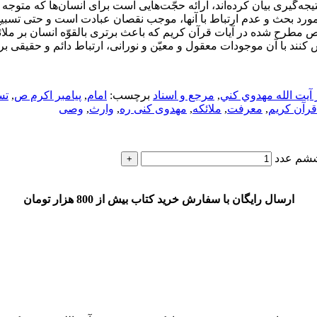
تیجه‌گیری بیان کرده‌اند، ارائه حجّت‌هایی است برای انسان‌ها که متو
مورد بحث و عدم ارتباط با آنها، موجب نقصان عبادت است و حتی تسبیح 
ص مطرح شده در آیات قرآن کریم که باعث برتری بالقوّه انسان بر ملا
نند با آن موجودات معقول و معیّن و نورانی، ارتباط دائم و حقیقی برق
 آيت الله مهدوي كني
,
مرجع و اسناد
برچسب:
امام
,
پیامبر اکرم ص
,
تس
قرآن کریم
,
معرفت
,
ملائکه
,
مهدوی کنی ره
,
وارث
,
وصی
ششم عدد
ارسال رایگان با سفارش خرید کتاب بیش از 800 هزار تومان