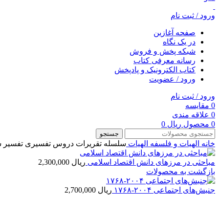
ورود / ثبت نام
صفحه آغازین
در یک نگاه
شبکه پخش و فروش
رسانه معرفی کتاب
کتاب الکترونیک و پادپخش
ورود / عضویت
ورود / ثبت نام
0
مقایسه
0
علاقه مندی
0
محصول
ریال
0
جستجو
خانه
الهیات و فلسفه
الهيات
سلسله تقریرات دروس تفسیری تفسیر س
مباحثی در مرزهای دانش اقتصاد اسلامی
ریال
2,300,000
بازگشت به محصولات
جنبش‌های اجتماعی ۲۰۰۴-۱۷۶۸
ریال
2,700,000