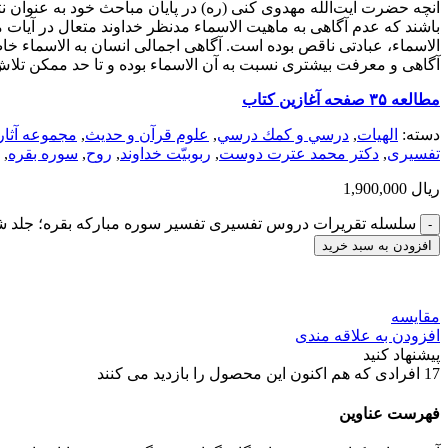
آنچه حضرت آیت‌‌الله مهدوی کنی (ره) در پایان مباحث خود به عنوان ن
باشند که عدم آگاهی به ماهیت الاسماء مدنظر خداوند متعال در آیات 
الاسماء، عبادتی ناقص بوده است. آگاهی اجمالی انسان به الاسماء خا
آگاهی و معرفت بیشتری نسبت به آن الاسماء بوده و تا حد ممکن تلاش ک
مطالعه ۳۵ صفحه آغازین کتاب
دسته:
الهيات
,
درسي و كمك درسي
,
علوم قرآن و حدیث
,
مجموعه آثار
تفسیری
,
دکتر محمد عترت دوست
,
ربوبیّت خداوند
,
روح
,
سوره بقره
,
ریال
1,900,000
سلسله تقریرات دروس تفسیری تفسیر سوره مبارکه بقره؛ جلد 
افزودن به سبد خرید
مقایسه
افزودن به علاقه مندی
پیشنهاد کنید
17
افرادی که هم اکنون این محصول را بازدید می کنند
فهرست عناوین