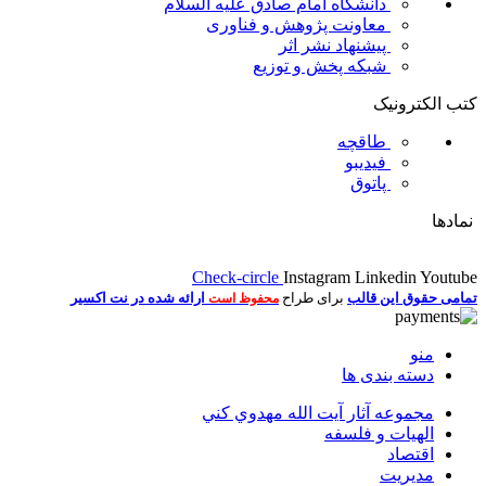
دانشگاه امام صادق علیه السلام
معاونت پژوهش و فناوری
پیشنهاد نشر اثر
شبکه پخش و توزیع
کتب الکترونیک
طاقچه
فیدیبو
پاتوق
نمادها
Check-circle
Instagram
Linkedin
Youtube
تمامی حقوق این قالب
برای طراح
ارائه شده در نت اکسیر
محفوظ است
منو
دسته بندی ها
مجموعه آثار آيت الله مهدوي كني
الهیات و فلسفه
اقتصاد
مديريت