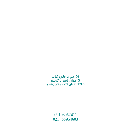
76 عنوان جایزه کتاب
5 عنوان ناشر برگزیده
1200 عنوان کتاب منتشرشده
09106067411
66954603- 021