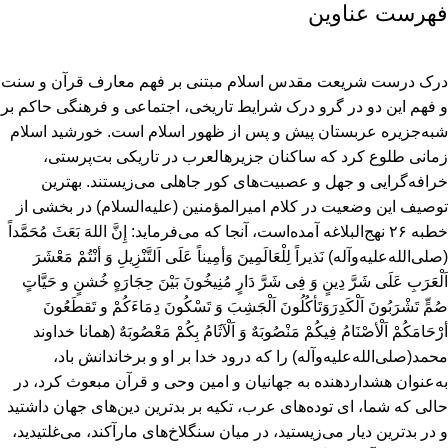
فهرست عناوین
درک درست شریعت مقدس اسلام مبتنی بر فهم معارف قرآن و سنت
و فهم این دو در گرو درک شرایط تاریخی، اجتماعی و فرهنگی حاکم بر
شبه‌جزیره عربستان پیش و پس از ظهور اسلام است. خورشید اسلام
زمانی طلوع کرد که ساکنان جزیرهالعرب در تاریکی بت‌پرستی،
خرافه‌گرایی و جهل و عصبیت‌های کور جاهلی می‌زیستند. بهترین
توصیف این وضعیت در کلام امیرالمؤمنین (علیه‌السلام) در بخشی از
خطبه ۲۶ نهج‌البلاغه آمده‌است‎‎‎‎‎‎‎‎‎‎‎‎، آنجا که‌ می‌فرماید: إِنَّ اللهَ بَعَثَ مُحَمَّداً
(صلی‌الله‌علیه‌وآله) نَذیراً لِلْعَالَمِینَ وَأمِیناً عَلَی اَلتَّنْزِیلِ وَ أنْتُمْ مَعْشَرَ
اَلْعَرَبِ عَلَی شَرَّ دِینٍ وَ فِی شَرَّ دَارٍ مُنِیخُونَ بَیْنَ حِجَارَهٍ خُشنٍ و حَیَّاتٍ
صُمٍّ تَشْرَبُونَ اَلْکَدِرَوَتَأکُلُونَ اَلْجَشِبَ وَ تَسْکُونَ دِمَاءَکُمْ و تَقطَعُونَ
أرْحَامَکُمْ اَلْأصْنَامُ فِیکُمْ مَنْصُوبَهٌ وَ اَلْآثَامُ بِکُمْ مَعْصُوبَهٌ (همانا خداوند
محمد(صلی‌الله‌علیه‌وآله) را که درود خدا بر او و برخاندانش باد،
به‌عنوان هشداردهنده به جهانیان و امین وحی و قرآن مبعوث کرد‏، در
حالی که شما، ای توده‌های عرب، تکیه‌ بر بدترین دین‌های جهان داشتید
و در بدترین دیار می‌زیستید‏، در میان سنگلاخ‌های مارآکند، می‌غلتیدید،