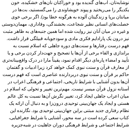
نوشابه‌تان، آب‌های گندیده بود و خوراکتان نان‌های خشکیده، خون
یکدیگر را می‌ریختید و پیوند خویشاوندی را می‌گسستید، بت‌ها در
میانتان برپا و زندگیتان آلوده به هرگونه خطا بود). اگر برخی خوی
خصلت‌های انسانی نظیر شجاعت، بخشندگی، وفاداری، مهمان‌دوستی
و غیره در میان آنان نیز روایت شده اما همین جنبه‌های به ظاهر مثبت
نیز درون یک پارادایم فکری مادی و سودجویانه قبیلگی قرار داشت.
فهم درست رفتارها و سنت‌های دوره جاهلی که اسلام نسبت به
براندازی و القاء برخی از آن‌ها یا تصحیح و جهت‌دار کردن برخی و یا
تأیید و امضاء پاره‌ای دیگر اقدام نمود، یقیناً مارا در درک واقع‌بینانه‌تری
از معارف قرآن و سنت‌ نبوی کمک خواهد کرد زیرا ادبیات و گفتمان
حاکم بر قرآن و سنت نبوی دربردارنده عناصری است که فهم درست
آن‌ها بدون آشنایی با شرایط تاریخی، اجتماعی و فرهنگی اعراب در
آستانه نزول قرآن میسر نیست. مهم‌ترین تغییر و تحولی که اسلام در
میان اعراب جاهلی ایجاد کرد، تغییر نگرش آن‌ها نسبت به کل عالم
هستی و ایجاد یک جهان‌بینی توحیدی درون‌زا و به دنبال آن ارائه یک
نظام رفتاری جدید مبتنی براین جهان‌بینی توحیدی بود. نگارنده این
کتاب سعی کرده است در سه محور، آشنایی با شرایط جغرافیایی،
شرایط اجتماعی و شرایط فرهنگی دوران جاهلیت در شبه‌جزیره