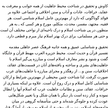
کاوش و تحقیق در شناخت محیط جاهلیت از همه جوانب و معرفت به
عقاید، خرافات، عادات و آداب و سنن اخلاقی و اجتماعی علاوه بر
فوائد گوناگونی که دارد از مهم‌ترین عامل اسلام شناسی است. هر
فقیه، مجتهد، مفسر، محدث، متکلم، مورخ و هر کسی که ـ به هر
منظورـ در پی شناخت اسلام و درک ناحیه‌ای از نواحی مختلف آن است
و حتی هر مسلمانی، برای درک بهتر اسلام نیاز مبرم و قطعی دارد.
تحقیق و شناسایی عمیق و همه جانبه فرهنگ عصر جاهلی مقدمه
تفسیر قرآن و حدیث است. محیط جزیره العرب مهبط قرآن و جایگاه
گفت و شنود و نشر معارف اسلام است و مبارزه پی‌گیر اسلام با
جاهلیت‌های بشری و ساخته و بافته‌های آنان در قسمت‌های عقائد،
اخلاقیات، سنن و… از رهگذر و مجرای مبارزه با جاهلیت‌های عرب
صورت گرفت. لذا شناخت چنین محیطی از مهم‌ترین شرایط و ارکان
شناسایی کامل اسلام و درک روح آن است. علاوه بر اینکه بسیاری از
خرافات، عقائد، سنن و نظامات جاهلیت عرب که اسلام آنها را ابطال
نموده و کنار زده است بار دیگر با همان شکل و یا تغییر شکل‌هایی
عودت کرده و جلوه‌گر شده‌اند و حتی متأسفانه گروهی در میان
جامعه‌های اسلامی نیز بر اثر بی­خبری از اسلام به برخی از آنها گرفتار