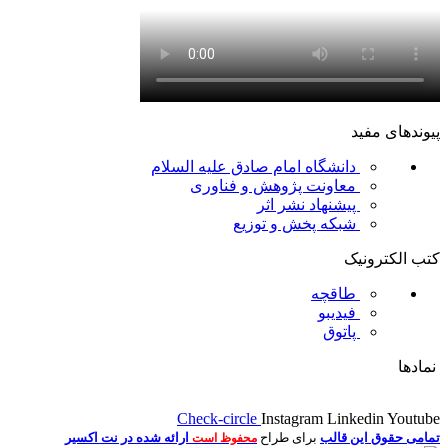
پیوندهای مفید
دانشگاه امام صادق علیه السلام
معاونت پژوهش و فناوری
پیشنهاد نشر اثر
شبکه پخش و توزیع
کتب الکترونیک
طاقچه
فیدیبو
پاتوق
نمادها
Check-circle
Instagram
Linkedin
Youtube
تمامی حقوق این قالب
برای طراح
ارائه شده در نت اکسیر
محفوظ است