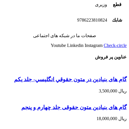
قطع
وزیری
شابك
9786223810824
صفحات ما در شبکه های اجتماعی
Youtube
Linkedin
Instagram
Check-circle
عناوین پر فروش
گام های بنیادین در متون حقوقي انگليسي- جلد يكم
ریال
3,500,000
گام های بنیادین متون حقوقی جلد چهارم و پنجم
ریال
18,000,000