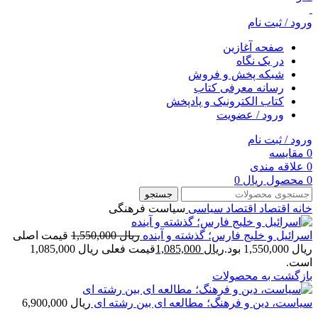
ورود / ثبت نام
صفحه آغازین
در یک نگاه
شبکه پخش و فروش
رسانه معرفی کتاب
کتاب الکترونیک و پادپخش
ورود / عضویت
ورود / ثبت نام
0
مقایسه
0
علاقه مندی
0
محصول
ریال
0
جستجو
خانه
اقتصاد
اقتصاد سیاسی
سیاست فرهنگی
اسرائیل و خلیج فارس؛ گذشته و آینده
ریال
1,550,000
قیمت اصلی
ریال 1,550,000 بود.
ریال
1,085,000
قیمت فعلی ریال 1,085,000
است.
بازگشت به محصولات
سیاست، دین و فرهنگ؛ مطالعه ای بین رشته ای
ریال
6,900,000