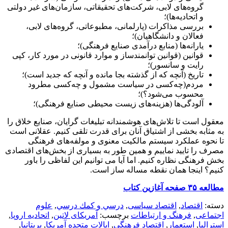
گروه‌های لابی، شرکت‌های تحقیقاتی، سازمان‌های غیر دولتی
و اتحادیه‌‌ها)؛
بررسی مذاکرات (پارلمانی، مطبوعاتی، گروه‌های لابی،
فعالان و دانشگاهیان)؛
یارانه‌ها (منابع درآمدی صنایع فرهنگی)؛
قوانین (قوانین توانمندساز و موارد قانونی در مورد کار، کپی
رایت و سانسور)؛
تاریخ (آنچه که از گذشته بجا مانده و آنچه که جدید است)؛
مردم(چه‌کسی در ‌سیاست مشمول و چه‌کسی مطرود
محسوب می‌شود؟)؛
آلودگی‌ها (هزینه‌های زیست محیطی صنایع فرهنگی)؛
معقول است تا تلاش‌های هوشمندانه‌ تبلیغات گرایان، صنایع خلاق را
به مثابه بخشی از اشتیاق آنان برای قدرت تلقی کنیم. عقلانی است
تا نحوه عملکرد سیستم مالکیت معنوی و مولفه‌های فرهنگی
مصرف را تایید نماییم و همین طور به بسیاری از بخش‌های اقتصادی
بخش فرهنگی نظاره کنیم. اما آیا می توانیم این لفاظی را باور
کنیم؟ اینجا همان نقطه مساله ساز است.
مطالعه ۳۵ صفحه آغازین کتاب
دسته:
اقتصاد
,
اقتصاد سیاسی
,
درسي و كمك درسي
,
علوم
اجتماعی
,
فرهنگ و ارتباطات
برچسب:
آمریکای لاتین
,
اتحادیه اروپا
,
استرالیا
,
استعمار
,
اقتصاد فرهنگی
,
ایالات متحده آمریکا
,
بریتانیا
,