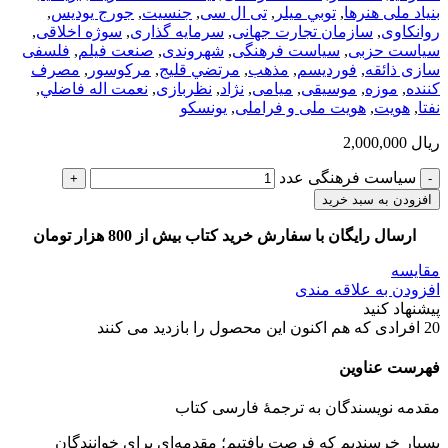
بنیاد ملی هنرها
,
توبي ميلر
,
تی ال سی
,
جنسیت
,
جورج يوديس
,
روانکاوی
,
سازمان تجارت جهانی
,
سرمایه گذاری
,
سوژه اخلاقی
,
سیاست حزبی
,
سیاست فرهنگی
,
شهروندی
,
صنعت فیلم
,
فلسفی
سازی ذائقه
,
فوردیسم
,
مذهب
,
مرتضي قليج
,
مرکوسور
,
مصرف
کننده
,
موزه
,
موسیقی
,
میامی
,
نژاد
,
نظربازی
,
نعمت اله فاضلي
,
نفتا
,
هویت
,
هویت ملی و فراملی
,
یونسکو
ریال
2,000,000
سیاست فرهنگی عدد
افزودن به سبد خرید
ارسال رایگان با سفارش خرید کتاب بیش از 800 هزار تومان
مقایسه
افزودن به علاقه مندی
پیشنهاد کنید
20
افرادی که هم اکنون این محصول را بازدید می کنند
فهرست عناوین
مقدمه نویسندگان به ترجمۀ فارسی کتاب
بسیار خرسندیم که فرصت یافتیم؛ مقدمه‌ای برای خوانندگان