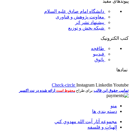
پیوندهای مفید
دانشگاه امام صادق علیه السلام
معاونت پژوهش و فناوری
پیشنهاد نشر اثر
شبکه پخش و توزیع
کتب الکترونیک
طاقچه
فیدیبو
پاتوق
نمادها
Check-circle
Instagram
Linkedin
Youtube
تمامی حقوق این قالب
برای طراح
ارائه شده در نت اکسیر
محفوظ است
منو
دسته بندی ها
مجموعه آثار آيت الله مهدوي كني
الهیات و فلسفه