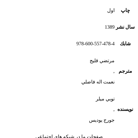
چاپ
اول
سال نشر
1389
شابك
978-600-557-478-4
مرتضي قليج
مترجم
,
نعمت اله فاضلي
توبي ميلر
نویسنده
,
جورج يوديس
صفحات ما در شبکه های اجتماعی