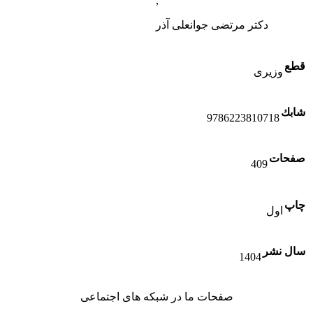
,
دکتر مرتضی جوانعلی آذر
قطع
وزیری
شابك
9786223810718
صفحات
409
چاپ
اول
سال نشر
1404
صفحات ما در شبکه های اجتماعی