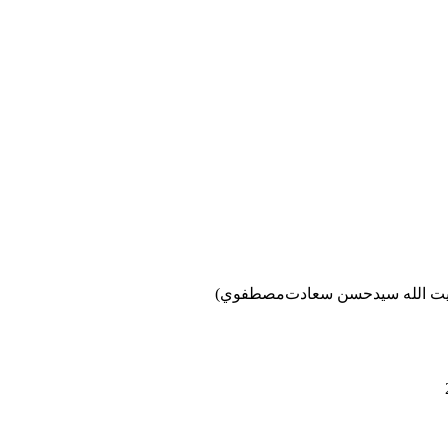
آيت الله سيدحسن سعادت‌مصطفوي)