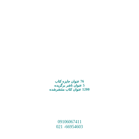
76 عنوان جایزه کتاب
5 عنوان ناشر برگزیده
1200 عنوان کتاب منتشرشده
09106067411
66954603- 021