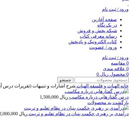
ورود / ثبت نام
صفحه آغازین
در یک نگاه
شبکه پخش و فروش
رسانه معرفی کتاب
کتاب الکترونیک و پادپخش
ورود / عضویت
ورود / ثبت نام
0
مقایسه
0
علاقه مندی
0
محصول
ریال
0
جستجو
خانه
الهیات و فلسفه
الهيات
شرح اشارات و تنبيهات (تقريرات درس 
درس گفتارهايي درباره مكاسب
ریال
1,500,000
بازگشت به محصولات
درآمدی بر رهبری حکمت بنیان در نظام تعلیم و تربیت
ریال
2,000,000