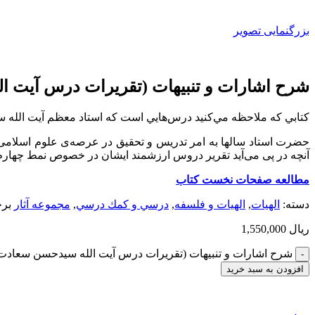
بزرگنمایی تصویر
شرح اشارات و تنبيهات (تقريرات درس آيت 
کتابي که ملاحظه مي‌کنيد درس‌هايي است که استاد معظم آيت الله س
حضرت استاد سالها به امر تدریس و تحقیق در عرصه‌ی علوم اسلامی
آنچه در پی می‌آید تقریر دروس ارزشمند ایشان در خصوص نمط چهارم اش
مطالعه صفحات نخست كتاب
دسته:
الهيات
,
الهیات و فلسفه
,
درسي و كمك درسي
,
مجموعه آثار
بر
ریال
1,550,000
شرح اشارات و تنبيهات (تقريرات درس آيت الله سيدحسن سعاد
افزودن به سبد خرید