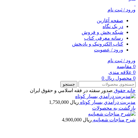
ورود / ثبت نام
صفحه آغازین
در یک نگاه
شبکه پخش و فروش
رسانه معرفی کتاب
کتاب الکترونیک و پادپخش
ورود / عضویت
ورود / ثبت نام
0
مقایسه
0
علاقه مندی
0
محصول
ریال
0
جستجو
خانه
حقوق
صدور سفته در فقه اسلامي و حقوق ايران
مديريت درآمدي بسيار كوتاه
ریال
1,750,000
بازگشت به محصولات
شرح مناجات شعبانيه
ریال
4,900,000