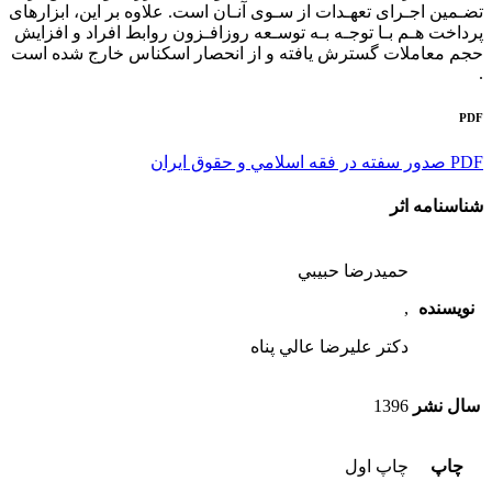
ﺗﻀـﻤﻴﻦ اﺟـﺮاى ﺗﻌﻬـﺪات از ﺳـﻮى آﻧـﺎن اﺳﺖ. ﻋﻼوه ﺑﺮ اﻳﻦ، اﺑﺰارﻫﺎى
ﭘﺮداﺧﺖ ﻫـﻢ ﺑـﺎ ﺗﻮﺟـﻪ ﺑـﻪ ﺗﻮﺳـﻌﻪ روزاﻓـﺰون روابط افراد و افزايش
حجم معاملات گسترش يافته و از انحصار اسكناس خارج شده است
.
PDF
PDF صدور سفته در فقه اسلامي و حقوق ايران
شناسنامه اثر
حميدرضا حبيبي
نویسنده
,
دكتر عليرضا عالي پناه
سال نشر
1396
چاپ
چاپ اول