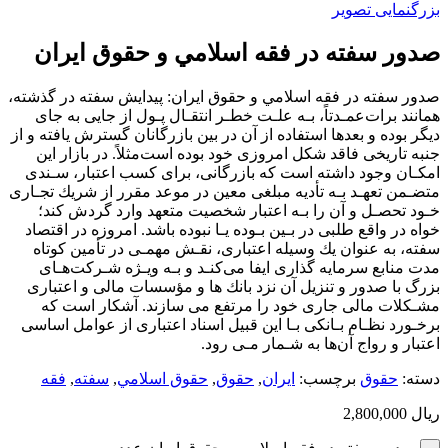
بزرگنمایی تصویر
صدور سفته در فقه اسلامي و حقوق ايران
صدور سفته در فقه اسلامي و حقوق ايران: ﭘﻴﺪاﻳﺶ ﺳﻔﺘﻪ در ﮔﺬﺷﺘﻪ،
ﻫﻤﺎﻧﻨﺪ ﺑﺮاتﻋﻤـﺪﺗﺎً، ﺑـﻪ ﻋﻠـﺖ ﺧﻄـﺮ اﻧﺘﻘـﺎل ﭘـﻮل از ﺟﺎﻳﻰ ﺑﻪ ﺟﺎى
دﻳﮕﺮ ﺑﻮده و ﺑﻌﺪﻫﺎ اﺳﺘﻔﺎده از آن در ﺑﻴﻦ ﺑﺎزرﮔﺎﻧﺎن ﮔﺴﺘﺮش ﻳﺎﻓﺘﻪ و از
ﺟﻨﺒﻪ ﺗﺎرﻳﺨﻰ ﻓﺎﻗﺪ ﺷﻜﻞ اﻣﺮوزى ﺧﻮد ﺑﻮده اﺳﺖﻣﺜﻼً. در ﺑﺎزار اﻳﻦ
اﻣﻜـﺎن وﺟﻮد داﺷﺘﻪ اﺳﺖ ﻛﻪ ﺑﺎزرﮔﺎﻧﻰ، ﺑﺮاى ﻛﺴﺐ اﻋﺘﺒﺎر، ﺳـﻨﺪى
ﻣﺘﻀـﻤﻦ ﺗﻌﻬـﺪ ﺑـﻪ ﺗﺄدﻳﻪ ﻣﺒﻠﻐﻰ ﻣﻌﻴﻦ در ﻣﻮﻋﺪ ﻣﻘﺮر از ﺷﺮﻳﻚ ﺗﺠـﺎرى
ﺧـﻮد ﺗﺤﺼـﻞ و آن را ﺑـﻪ اﻋﺘﺒﺎر ﺷﺨﺼﻴﺖ ﻣﺘﻌﻬﺪ وارد ﮔﺮدش ﻛﻨﺪ؛
ﺧﻮاه در واﻗﻊ ﻃﻠﺒﻰ در ﺑـﻴﻦ ﺑـﻮده ﻳـﺎ ﻧﺒﻮده ﺑﺎﺷﺪ. اﻣﺮوزه در اﻗﺘﺼﺎد
ﺳﻔﺘﻪ، ﺑﻪ ﻋﻨﻮان ﻳﻚ وﺳﻴﻠﻪ اﻋﺘﺒﺎرى، ﻧﻘـﺶ ﻣﻬﻤـﻰ در ﺗﺄﻣﻴﻦ ﻛﻮﺗﺎه
ﻣﺪت ﻣﻨﺎﺑﻊ ﺳﺮﻣﺎﻳﻪ ﮔﺬارى اﻳﻔﺎ ﻣﻰﻛﻨـﺪ و ﺑـﻪ وﻳـﮋه ﺷـﺮﻛﺖﻫـﺎى
ﺑﺰرگ ﺑﺎ ﺻﺪور و ﺗﻨﺰﻳﻞ آن ﻧﺰد ﺑﺎﻧﻚ ﻫﺎ و ﻣﺆﺳﺴﺎت ﻣﺎﻟﻰ و اﻋﺘﺒﺎرى
ﻣﺸـﻜﻼت ﻣﺎﻟﻰ ﺟﺎرى ﺧﻮد را ﻣﺮﺗﻔﻊ ﻣﻰ ﺳﺎزﻧﺪ. آﺷﻜﺎر اﺳﺖ ﻛﻪ
ﺑﺮﺧـﻮرد ﻧﻈـﺎم ﺑـﺎﻧﻜﻰ ﺑـﺎ اﻳﻦ ﻗﺒﻴﻞ اﺳﻨﺎد اﻋﺘﺒﺎرى از ﻋﻮاﻣﻞ اﺳﺎﺳﻰ
اﻋﺘﺒﺎر و رواج آنﻫﺎ ﺑﻪ ﺷـﻤﺎر ﻣـﻰ رود.
دسته:
حقوق
برچسب:
ايران
,
حقوق
,
حقوق اسلامي
,
سفته
,
فقه
ریال
2,800,000