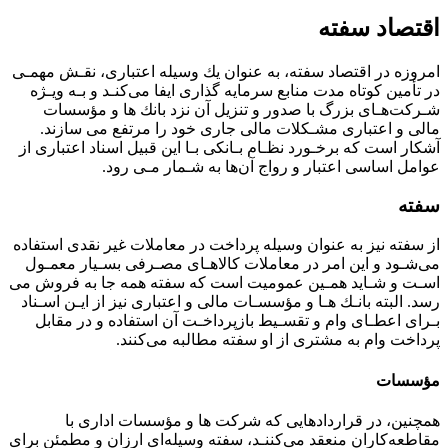
اقتصاد سفته
اﻣﺮوزه در اﻗﺘﺼﺎد ﺳﻔﺘﻪ، ﺑﻪ ﻋﻨﻮان ﻳﻚ وﺳﻴﻠﻪ اﻋﺘﺒﺎرى، ﻧﻘـﺶ ﻣﻬﻤـﻰ
در ﺗﺄﻣﻴﻦ ﻛﻮﺗﺎه ﻣﺪت ﻣﻨﺎﺑﻊ ﺳﺮﻣﺎﻳﻪ ﮔﺬارى اﻳﻔﺎ ﻣﻰﻛﻨـﺪ و ﺑـﻪ وﻳـﮋه
ﺷـﺮﻛﺖﻫـﺎى ﺑﺰرگ ﺑﺎ ﺻﺪور و ﺗﻨﺰﻳﻞ آن ﻧﺰد ﺑﺎﻧﻚ ﻫﺎ و ﻣﺆﺳﺴﺎت
ﻣﺎﻟﻰ و اﻋﺘﺒﺎرى ﻣﺸـﻜﻼت ﻣﺎﻟﻰ ﺟﺎرى ﺧﻮد را ﻣﺮﺗﻔﻊ ﻣﻰ ﺳﺎزﻧﺪ.
آﺷﻜﺎر اﺳﺖ ﻛﻪ ﺑﺮﺧـﻮرد ﻧﻈـﺎم ﺑـﺎﻧﻜﻰ ﺑـﺎ اﻳﻦ ﻗﺒﻴﻞ اﺳﻨﺎد اﻋﺘﺒﺎرى از
ﻋﻮاﻣﻞ اﺳﺎﺳﻰ اﻋﺘﺒﺎر و رواج آنﻫﺎ ﺑﻪ ﺷـﻤﺎر ﻣـﻰ رود.
سفته
از ﺳﻔﺘﻪ ﻧﻴﺰ ﺑﻪ ﻋﻨﻮان وﺳﻴﻠﻪ ﭘﺮداﺧﺖ در ﻣﻌﺎﻣﻼت ﻏﻴﺮ ﻧﻘﺪى اﺳﺘﻔﺎده
ﻣﻰﺷـﻮد و اﻳﻦ اﻣﺮ در ﻣﻌﺎﻣﻼت ﻛﺎﻻﻫـﺎى ﻣﺼـﺮﻓﻰ ﺑﺴـﻴﺎر ﻣﻌﻤـﻮل
اﺳـﺖ و ﺷـﺎﻳﺪ ﻫﻤـﻴﻦ ﻋﻤﻮﻣﻴﺖ اﺳﺖ ﻛﻪ ﺳﻔﺘﻪ ﻫﻤﻪ ﺟﺎ ﺑﻪ ﻓﺮوش ﻣﻰ
رﺳﺪ. اﻟﺒﺘﻪ ﺑﺎﻧـﻚ ﻫـﺎ و ﻣﺆﺳﺴـﺎت ﻣﺎﻟﻰ و اﻋﺘﺒﺎرى ﻧﻴﺰ از اﻳـﻦ اﺳـﻨﺎد
ﺑـﺮاى اﻋﻄـﺎى وام و ﺗﻘﺴـﻴﻂ ﺑﺎزﭘﺮداﺧـﺖ آن اﺳﺘﻔﺎده و در ﻣﻘﺎﺑﻞ
ﭘﺮداﺧﺖ وام ﺑﻪ ﻣﺸﺘﺮى از او ﺳﻔﺘﻪ ﻣﻄﺎﻟﺒﻪ ﻣﻰﻛﻨﻨﺪ.
مؤسسات
ﻫﻤﭽﻨﻴﻦ، در ﻗﺮاردادﻫﺎﻳﻰ ﻛﻪ ﺷﺮﻛﺖ ﻫﺎ و ﻣﺆﺳﺴﺎت ادارى ﺑﺎ
ﻣﻘﺎﻃﻌﻪﻛﺎران ﻣﻨﻌﻘﺪ ﻣﻰﻛﻨﻨـﺪ، ﺳﻔﺘﻪ وﺳﻴﻠﻪاى ارزان و ﻣﻄﻤﺌﻦ ﺑﺮاى