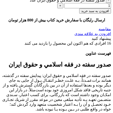
صدور سفته در فقه اسلامي و حقوق ايران عدد
افزودن به سبد خرید
ارسال رایگان با سفارش خرید کتاب بیش از 800 هزار تومان
مقایسه
افزودن به علاقه مندی
پیشنهاد کنید
16
افرادی که هم اکنون این محصول را بازدید می کنند
فهرست عناوین
صدور سفته در فقه اسلامي و حقوق ايران
صدور سفته در فقه اسلامي و حقوق ايران: ﭘﻴﺪاﻳﺶ ﺳﻔﺘﻪ در ﮔﺬﺷﺘﻪ،
ﻫﻤﺎﻧﻨﺪ ﺑﺮاتﻋﻤـﺪﺗﺎً، ﺑـﻪ ﻋﻠـﺖ ﺧﻄـﺮ اﻧﺘﻘـﺎل ﭘـﻮل از ﺟﺎﻳﻰ ﺑﻪ ﺟﺎى
دﻳﮕﺮ ﺑﻮده و ﺑﻌﺪﻫﺎ اﺳﺘﻔﺎده از آن در ﺑﻴﻦ ﺑﺎزرﮔﺎﻧﺎن ﮔﺴﺘﺮش ﻳﺎﻓﺘﻪ و از
ﺟﻨﺒﻪ ﺗﺎرﻳﺨﻰ ﻓﺎﻗﺪ ﺷﻜﻞ اﻣﺮوزى ﺧﻮد ﺑﻮده اﺳﺖﻣﺜﻼً. در ﺑﺎزار اﻳﻦ
اﻣﻜـﺎن وﺟﻮد داﺷﺘﻪ اﺳﺖ ﻛﻪ ﺑﺎزرﮔﺎﻧﻰ، ﺑﺮاى ﻛﺴﺐ اﻋﺘﺒﺎر، ﺳـﻨﺪى
ﻣﺘﻀـﻤﻦ ﺗﻌﻬـﺪ ﺑـﻪ ﺗﺄدﻳﻪ ﻣﺒﻠﻐﻰ ﻣﻌﻴﻦ در ﻣﻮﻋﺪ ﻣﻘﺮر از ﺷﺮﻳﻚ ﺗﺠـﺎرى
ﺧـﻮد ﺗﺤﺼـﻞ و آن را ﺑـﻪ اﻋﺘﺒﺎر ﺷﺨﺼﻴﺖ ﻣﺘﻌﻬﺪ وارد ﮔﺮدش ﻛﻨﺪ؛
ﺧﻮاه در واﻗﻊ ﻃﻠﺒﻰ در ﺑـﻴﻦ ﺑـﻮده ﻳـﺎ ﻧﺒﻮده ﺑﺎﺷﺪ.