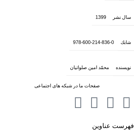
سال نشر
1399
شابك
978-600-214-836-0
نویسنده
محمّد امین صلواتیان
صفحات ما در شبکه های اجتماعی
فهرست عناوین