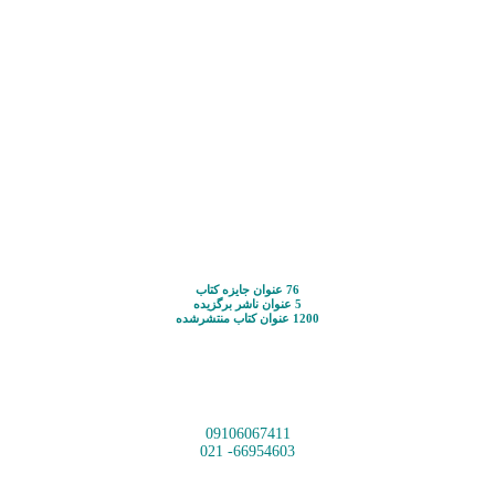
76 عنوان جایزه کتاب
5 عنوان ناشر برگزیده
1200 عنوان کتاب منتشرشده
09106067411
66954603- 021