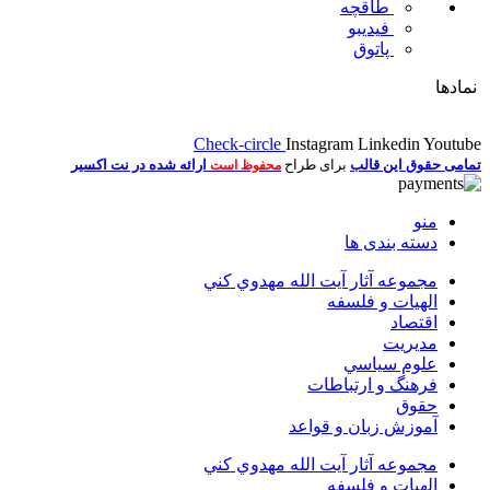
طاقچه
فیدیبو
پاتوق
نمادها
Check-circle
Instagram
Linkedin
Youtube
تمامی حقوق این قالب
برای طراح
ارائه شده در نت اکسیر
محفوظ است
منو
دسته بندی ها
مجموعه آثار آيت الله مهدوي كني
الهیات و فلسفه
اقتصاد
مديريت
علوم سياسي
فرهنگ و ارتباطات
حقوق
آموزش زبان و قواعد
مجموعه آثار آيت الله مهدوي كني
الهیات و فلسفه