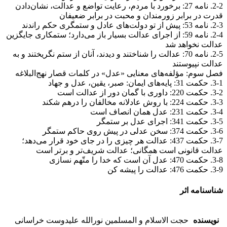
2-2. نامه 27: برخورد با مردم، رعايت‏ تواضع و عدالت، نشان‌دادن
قدرت در برابر زورمندان و محبت در برابر ضعيفان
2-3. نامه 53: پیش از تو دولت‌های عادل و ستمگری حکم راندند
2-4. نامه 59: از اجرای عدالت بسیار باز می‌دارد؛ ستمکاری جایگزین
عدالت نخواهد شد
2-5. نامه 70: عدالت را شناختند و دیدند، آنان از ستم نگریختند و به
عدالت نپیوستند
فصل سوم: مؤلفه‌های معنایی «عدل» در کلمات قصار نهج‌البلاغه
3-1. حکمت 31: پایه‌های ایمان: صبر، یقین، عدل و جهاد
3-2. حکمت 220: داوری با گمان دور از عدالت است
3-3. حکمت 224: با روش عادلانه مخالفان را درهم شکند
3-4. حکمت 231: عدل همان انصاف است
3-5. حکمت 341: اجرای عدل بر ستمگر
3-6. حکمت 374: سخن عدلی در پیش روی حاکم ستمگر
3-7. حکمت 437: عدالت هر چیزی را در جای خود قرار می‌دهد؛
عدالت قانونی است همگانی؛ ‌عدالت شریف‌تر و برتر است
3-8. حکمت 470: عدل آن است که خدا را متّهم نسازی
3-9. حکمت 476: عدالت را پیشه کن
شناسنامه اثر
نویسنده
حجت الاسلام و المسلمین نورالله علیدوست خراسانی