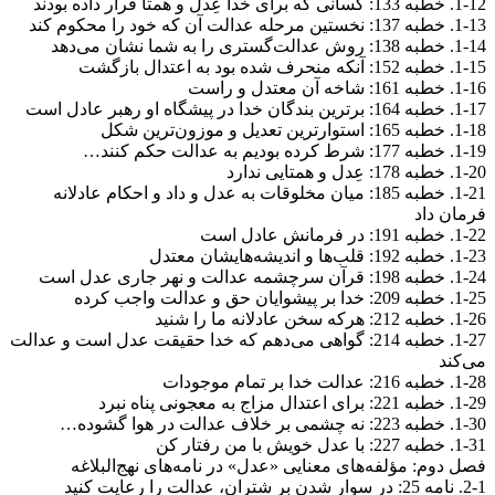
1-12. خطبه 133: کسانی که برای خدا عِدل و همتا قرار داده بودند
1-13. خطبه 137: نخستین مرحله عدالت آن که خود را محکوم کند
1-14. خطبه 138: روش عدالت‌گستری را به شما نشان می‌دهد
1-15. خطبه 152: آنکه منحرف شده بود به اعتدال بازگشت
1-16. خطبه 161: شاخه آن معتدل و راست
1-17. خطبه 164: برترین بندگان خدا در پیشگاه او رهبر عادل است
1-18. خطبه 165: استوارترین تعدیل و موزون‌ترین شکل
1-19. خطبه 177: شرط کرده بودیم به عدالت حکم کنند…
1-20. خطبه 178: عِدل و همتایی ندارد
1-21. خطبه 185: میان مخلوقات به عدل و داد و احکام عادلانه
فرمان داد
1-22. خطبه 191: در فرمانش عادل است
1-23. خطبه 192: قلب‌ها و اندیشه‌هایشان معتدل
1-24. خطبه 198: قرآن سرچشمه عدالت و نهر جاری عدل است
1-25. خطبه 209: خدا بر پیشوایان حق و عدالت واجب کرده
1-26. خطبه 212: هرکه سخن عادلانه ما را شنید
1-27. خطبه 214: گواهی می‌دهم که خدا حقیقت عدل است و عدالت
می‌کند
1-28. خطبه 216: عدالت خدا بر تمام موجودات
1-29. خطبه 221: برای اعتدال مزاج به معجونی پناه نبرد
1-30. خطبه 223: نه چشمی بر خلاف عدالت در هوا گشوده…
1-31. خطبه 227: با عدل خویش با من رفتار کن
فصل دوم: مؤلفه‌های معنایی «عدل» در نامه‌های نهج‌البلاغه
2-1. نامه 25: در سوار شدن بر شتران، عدالت را رعایت کنید