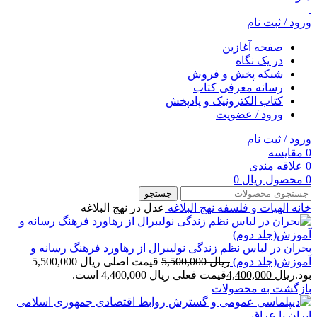
ورود / ثبت نام
صفحه آغازین
در یک نگاه
شبکه پخش و فروش
رسانه معرفی کتاب
کتاب الکترونیک و پادپخش
ورود / عضویت
ورود / ثبت نام
0
مقایسه
0
علاقه مندی
0
محصول
ریال
0
جستجو
خانه
الهیات و فلسفه
نهج البلاغه
عدل در نهج البلاغه
بحران در لباس نظم زندگی نولیبرال از رهاورد فرهنگ رسانه و
آموزش(جلد دوم)
ریال
5,500,000
قیمت اصلی ریال 5,500,000
بود.
ریال
4,400,000
قیمت فعلی ریال 4,400,000 است.
بازگشت به محصولات