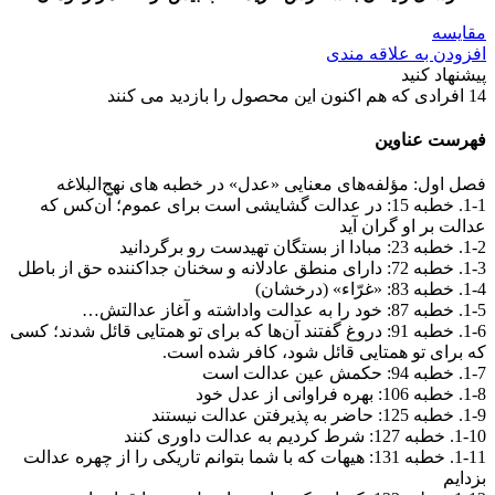
مقایسه
افزودن به علاقه مندی
پیشنهاد کنید
14
افرادی که هم اکنون این محصول را بازدید می کنند
فهرست عناوین
فصل اول: مؤلفه‌های معنایی «عدل» در خطبه ‌های نهج‌البلاغه
1-1. خطبه 15: در عدالت گشایشی است برای عموم؛ ‌آن‌کس که
عدالت بر او گران آید
1-2. خطبه 23: مبادا از بستگان تهیدست رو برگردانید
1-3. خطبه 72: دارای منطق عادلانه و سخنان جداکننده حق از باطل
1-4. خطبه 83: «غرّاء» (درخشان)
1-5. خطبه 87: خود را به عدالت واداشته و آغاز عدالتش…
1-6. خطبه 91: دروغ گفتند آن‌ها که برای تو همتایی قائل شدند؛ کسی
که برای تو همتایی قائل شود، کافر شده است.
1-7. خطبه 94: حکمش عین عدالت است
1-8. خطبه 106: بهره فراوانی از عدل خود
1-9. خطبه 125: حاضر به پذیرفتن عدالت نیستند
1-10. خطبه 127: شرط کردیم به عدالت داوری کنند
1-11. خطبه 131: هیهات که با شما بتوانم تاریکی را از چهره عدالت
بزدایم