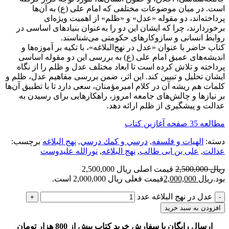
است. در میان موضوعات مختلفی که امام علی (ع) به آن‌ها
پرداخته‌اند، دو مقوله «عدل» و «ظلم» از اهمیت ویژه‌ای
برخوردارند، چرا که ایشان این دو را به‌عنوان بنیادهای اساسی در
روابط انسانی و سازوکارهای حکومتی می‌شناسند.
کتاب حاضر با عنوان «عدل در نهج‌البلاغه»، با تکیه بر آموزه‌ها و
اندیشه‌های عمیق امام علی (ع) به بررسی این دو مقوله اساسی
پرداخته و تلاش کرده است تا ابعاد مختلف عدل و ظلم را از نگاه
ایشان تحلیل و تبیین کند. این اثر، ضمن بررسی مفاهیم عدل، ظلم و
کلمات هم ریشه آن در کلام امیرمؤمنان، سعی دارد تا با تطبیق آن‌ها
بر نیازها و چالش‌های جامعه امروز، راهکارهایی برای رسیدن به
عدالت و پیشگیری از ظلم ارائه دهد.
مطالعه 35 صفحه آغازین کتاب
دسته:
الهیات و فلسفه
,
درسي و كمك درسي
,
نهج البلاغه
برچسب:
عدالت
,
علی بن ابی طالب
,
نهج البلاغه
,
نورالله علیدوست
ریال
2,500,000
قیمت اصلی ریال 2,500,000
بود.
ریال
2,000,000
قیمت فعلی ریال 2,000,000 است.
عدل در نهج البلاغه عدد
افزودن به سبد خرید
ارسال رایگان با سفارش خرید کتاب بیش از 800 هزار تومان