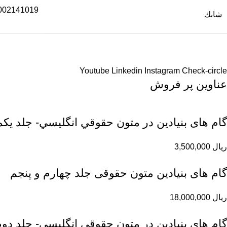
002141019
شابك
Youtube
Linkedin
Instagram
Check-circle
عناوین پر فروش
گام های بنیادین در متون حقوقي انگليسي- جلد يكم
ریال
3,500,000
گام های بنیادین متون حقوقی جلد چهارم و پنجم
ریال
18,000,000
گام های بنیادین در متون حقوقي انگليسي- جلد دو