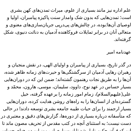
علم اداره نیز مانند بسیاری از علوم، میراث تمدن‌های کهن بشری
است؛ تمدن‌هایی که بدون شک وامدار سنت پاکیزه پیامبران، اولیا و
اوصیای آن‌ها:بوده، در چالش‌های پی‌درپی جریان‌سازی‌های معنوی و
متعالی آنان در برابر تمایلات فروکاهنده آدمیان به دنائت دنیوی، شکل
گرفته‌اند.
عهدنامه امیر
در گذر تاریخ، بسیاری از پیامبران و اولیای الهی، در نقش منجیان و
رهبران رهایی آدمیان از سرگشتگی‌ها و حیرت‌های زمانه ظاهر شده،
آن‌ها را به طریق نجات رهنمون گشته‌اند؛ ضمن این که در دوران‌هایی
بسیار حساس در عهد نوح، داوود، سلیمان، موسی، هارون، محمّد و
علی(علیهم‌السلام)، زمام امور زمانه را برعهده گرفته، خیل
گسترده‌ای از انسان‌ها را به راه‌های روشن هدایت کرده، دوران‌هایی
بسیار ارجمند را برای حیات طیبه جامعه بشری توسعه دادند! در حالی
که متأسفانه درباره بسیاری از دوره‌ها، گزارش‌های دقیق و معتبری در
دست نیست؛ به استثنای آنچه در کتب مقدس از تحریف مصون ماند تا
این که
قرآن
حکیم
نازل شد تا از بسیاری از رموز این دوره‎های حساس