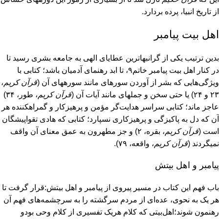
از تاریخ انبیا، پرده بردارد.
اهل بیت پیامبر
بدین ترتیب یکی از گرانبهاترین عطایای الهی به جامعه بشری رسید تا
در کنار اهل بیت پیامبر خاتم۹، تا ابد رهنمای آدمیان باشد؛ کتابی با
ویژگی‌هایی که بشر از آوردن سوره‎ای مانند سوره‎های آن (
قرآن کریم
،
۲۳ و ۲۴) یا حتی سخن و جمله‎ای مانند آیات آن (
قرآن
کریم
، طور، ۳۴)
عاجز ماند؛ کتابی سراسر هدایت‌گر مؤمن و پرهیزکار و گمراه‎کننده هر
آن که دل به پاکیزگی و پرهیزکاری نسپارد؛ کتابی که هادی تقواپیشگان
است (
قرآن کریم
، بقره، ۲) و جز مطهرون به عمق معنای آن واقف
نمی‎گردند (
قرآن کریم
، واقعه، ۷۹).
پیامبر و اهل بیتش
باب فهم این کتاب در مسیر پیروی از پیامبر و اهل بیتش:قرار گرفت تا
هر یک به نحوی، عده‌ای از مردم سرگشته را به سرچشمه‌های فهم آن
رهنمون شوند؛اهل‌بیتی که کلام هریک تفسیری از کلام وحی بودو