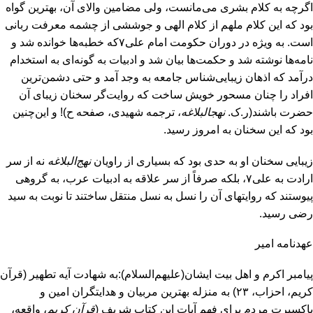
اگرچه به کلام بشری می‌مانست، ولی مضامین والای آن، بهترین گواه
بود که این کلام ملهم از کلام الهی و جوششی از چشمه معرفت ربانی
است. به ویژه در دوران حکومت امام علی۷که خطبه‌ها خوانده شد و
نامه‌ها نوشته شد و حکمت‌ها بیان شد و ادبیات به گونه‌ای به استخدام
درآمد که اذهان زیبایی‌شناس جامعه به وجد آمد و حتی دشمن‌ترین
افراد را چنان مسحور خویش ساخت که روایت‌گر سخنان زیبای آن
حضرت باشند(ر.ک.
نهج
البلاغه
، ترجمه شهیدی، صفحه ح)! و این‌چنین
بود که این سخنان به امروز رسید.
زیبایی سخنان او به حدی بود که بسیاری از راویان
نهج‌البلاغه
نه از سر
ارادت به علی۷، بلکه صرفاً از سر علاقه به ادبیات عرب، به گروهی
پیوستند که روایت‎های آن را نسل به نسل منتقل ساختند تا نوبت به سید
رضی رسید.
عهدنامه امیر
پیامبر اکرم و اهل بیت ایشان(علیهم‌السلام):به شهادت آیه تطهیر (قرآن
کریم، احزاب، ۲۳) به منزله بهترین مربیان و هدایتگران امین و
پاک‎سیرت مردم برای فهم آیات این کتاب شریف (
قرآن کریم
، واقعه،