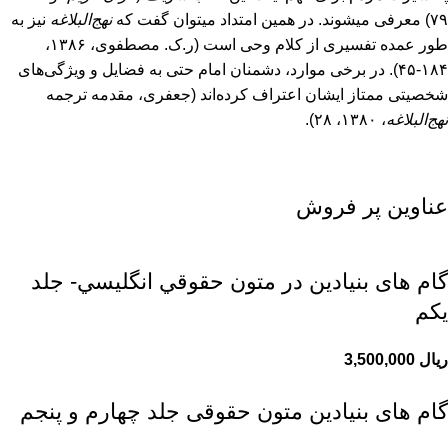
۷۹) معرفی می‎شوند. در همین امتداد می‎توان گفت که
نهج
البلاغه
نیز به
طور عمده تفسیری از کلام وحی است (ر.ک. مصطفوی، ۱۳۸۶،
۱۸۴-۴۵). در برخی موارد، دشمنان امام حتی به فضایل و ویژگی‌های
شخصیتی ممتاز ایشان اعتراف کرده‌اند (جعفری، مقدمه ترجمه
نهج
البلاغه
، ۱۳۸۰، ۲۸).
عناوین پر فروش
گام های بنیادین در متون حقوقي انگليسي- جلد
يكم
ریال
گام های بنیادین متون حقوقی جلد چهارم و پنجم